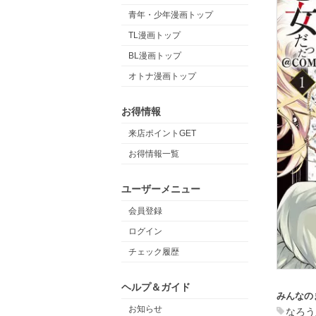
青年・少年漫画トップ
TL漫画トップ
BL漫画トップ
オトナ漫画トップ
お得情報
来店ポイントGET
お得情報一覧
ユーザーメニュー
会員登録
ログイン
チェック履歴
ヘルプ＆ガイド
みんなの
お知らせ
なろう