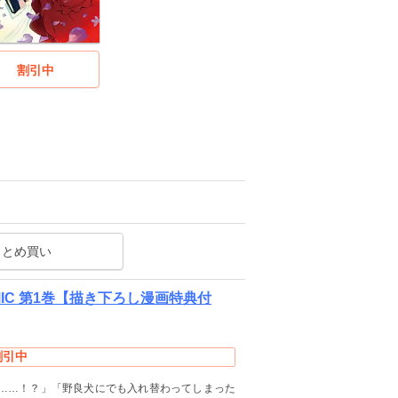
割引中
まとめ買い
IC 第1巻【描き下ろし漫画特典付
割引中
……！？」「野良犬にでも入れ替わってしまった