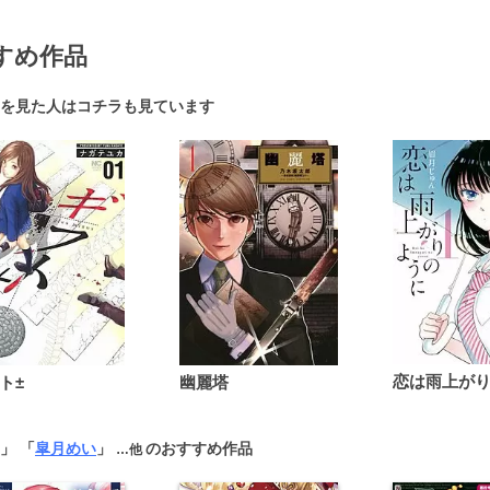
すめ作品
を見た人はコチラも見ています
ト±
幽麗塔
」 「
皐月めい
」
のおすすめ作品
…他