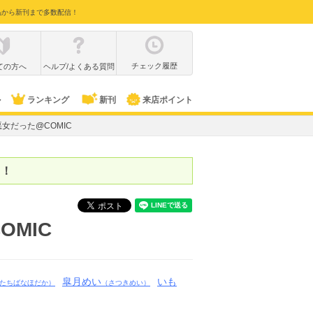
品から新刊まで多数配信！
チェック履歴
ての方へ
ヘルプ/よくある質問
ル
ランキング
新刊
来店ポイント
女だった@COMIC
中！
MIC
皐月めい
いも
たちばなほだか）
（さつきめい）