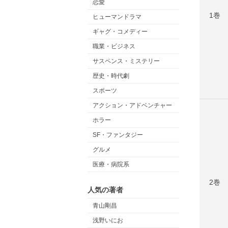
恋愛
1巻
ヒューマンドラマ
ギャグ・コメディー
職業・ビジネス
サスペンス・ミステリー
歴史・時代劇
スポーツ
アクション・アドベンチャー
ホラー
SF・ファンタジー
グルメ
医療・病院系
2巻
人気の著者
青山剛昌
浅野いにお