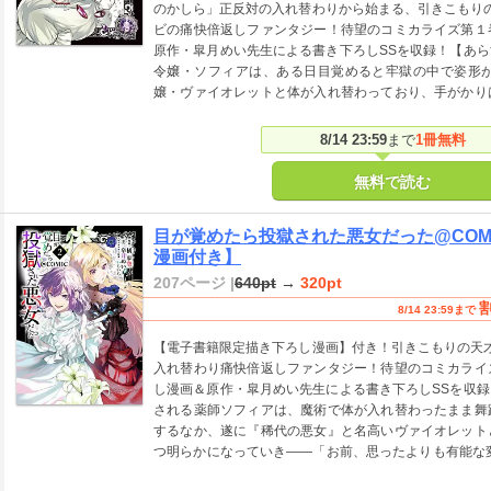
のかしら」正反対の入れ替わりから始まる、引きこもり
ビの痛快倍返しファンタジー！待望のコミカライズ第１
原作・皐月めい先生による書き下ろしSSを収録！【あ
令嬢・ソフィアは、ある日目覚めると牢獄の中で姿形
嬢・ヴァイオレットと体が入れ替わっており、手がかり
け。戸惑うソフィアだったが、とりあえず三食ご飯とお
ットはある目的を果たすついでに極悪な伯爵家で暴れて
8/14 23:59
まで
1冊無料
艶な稀代の悪女コンビの痛快倍返しファンタジー！
無料で読む
目が覚めたら投獄された悪女だった@COM
漫画付き】
207ページ |
640pt
→
320pt
8/14 23:59まで
【電子書籍限定描き下ろし漫画】付き！引きこもりの天
入れ替わり痛快倍返しファンタジー！待望のコミカライ
し漫画＆原作・皐月めい先生による書き下ろしSSを収
される薬師ソフィアは、魔術で体が入れ替わったまま舞
するなか、遂に『稀代の悪女』と名高いヴァイオレット
つ明らかになっていき――「お前、思ったよりも有能な
っ！？」「褒めているのよ」引きこもりの天才薬師令嬢