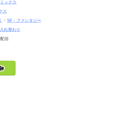
aコミックス
クス
画
SF・ファンタジー
入れ替わり
で配信