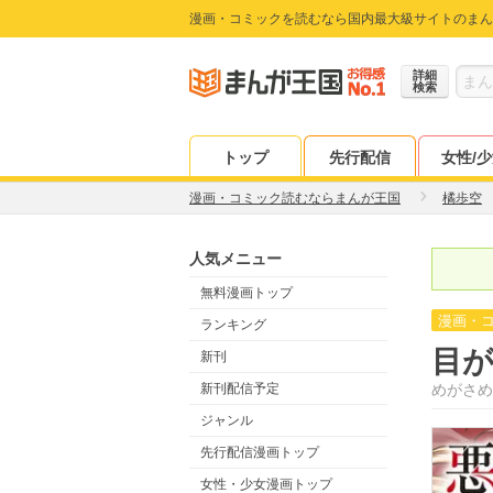
漫画・コミックを読むなら国内最大級サイトのまん
詳細
検索
トップ
先行配信
女性/
漫画・コミック読むならまんが王国
橘歩空
人気メニュー
無料漫画トップ
漫画・
ランキング
目が
新刊
新刊配信予定
めがさめ
ジャンル
先行配信漫画トップ
女性・少女漫画トップ