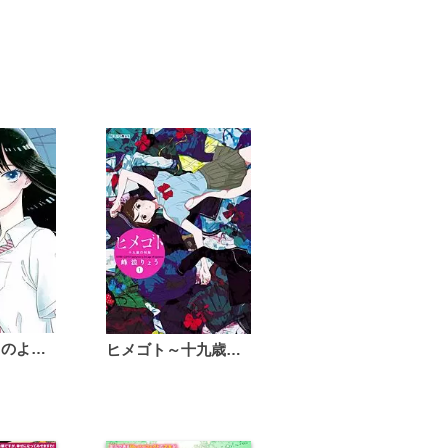
恋は雨上がりのように
ヒメゴト～十九歳の制服～