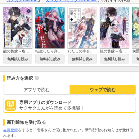
龍の贄嫁～虐げられた少女は運命の番として愛される～【分冊版】
転生したら序盤で死ぬ中ボスだった－ヒロイン眷属化で生き残る－
わたしの幸せな結婚
龍の贄嫁～虐げられた少女は運命の番として愛される～
無料試し読み
無料試し読み
無料試し読み
無料試し読み
読み方を選択
アプリで読む
ウェブで読む
専用アプリのダウンロード
サクサクまんがを読めて多機能！
新刊通知を受け取る
会員登録
をすると「南條さんは僕に抱かれたい」新刊配信のお知らせが受け取
れます。