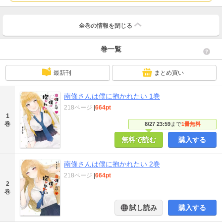
全巻の情報を
閉じる
巻一覧
最新刊
まとめ買い
南條さんは僕に抱かれたい 1巻
218ページ
|
664pt
1
巻
8/27 23:59
まで
1冊無料
無料で読む
購入する
南條さんは僕に抱かれたい 2巻
218ページ
|
664pt
2
巻
試し読み
購入する