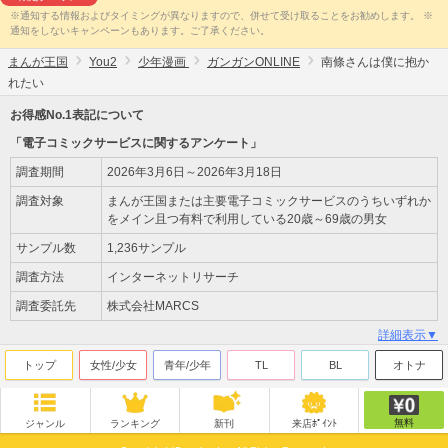
※通知する情報およびタイミングが異なりますので、併せて受け取ることをお勧めします。 ※
通知をしないキャンペーンもあります。ご了承ください。
まんが王国
You2
少年漫画
ガンガンONLINE
南條さんは僕に抱か
れたい
お得感No.1表記について
「電子コミックサービスに関するアンケート」
調査期間
2026年3月6日～2026年3月18日
調査対象
まんが王国または主要電子コミックサービスのうちいずれか
をメイン且つ有料で利用している20歳～69歳の男女
サンプル数
1,236サンプル
調査方法
インターネットリサーチ
調査委託先
株式会社MARCS
詳細表示▼
トップ
女性/少女
青年/少年
TL
BL
オトナ
無料
ジャンル
ランキング
新刊
来店ﾎﾟｲﾝﾄ