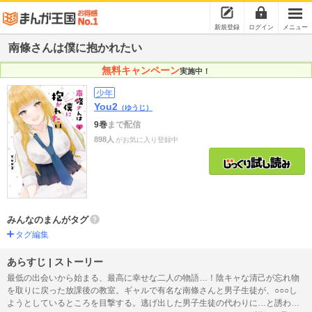
新規登録
ログイン
メニュー
南條さんは僕に抱かれたい
無料キャンペーン
実施中！
少年
You2
（ゆうじ）
9巻
まで配信
898人
がお気に入り登録中
みんなのまんがタグ
タグ編集
あらすじ | ストーリー
最低の出会いから始まる、最高に幸せな二人の物語…！陰キャな清己が忘れ物
を取りに戻った放課後の教室。ギャルで有名な南條さんと男子生徒が、○○○し
ようとしているところを目撃する。逃げ出した男子生徒の代わりに…と誘われ