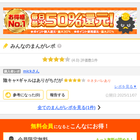
みんなのまんがレポ
(
4.0
)
評価数
1
件
mickさん
購入者レポ
陰キャ×ギャルはありがちだが
※ネタバレあり
レポを見る▼
参考になった(
0
)
報告する
公開日:
2025/11/07
全てのまんがレポを見る(1件)
無料会員
こんなにお得！
になると
会員限定無料
もっと無料が読める！