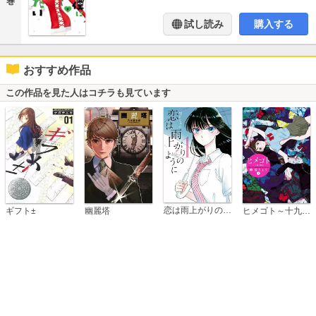
巻
試し読み
購入する
おすすめ作品
この作品を見た人はコチラも見ています
恋は雨上がりのように
ギフト±
幽麗塔
ヒメゴト～十九歳の制服～