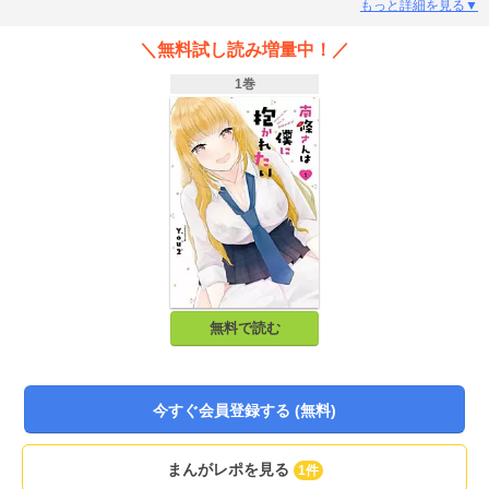
るものの、潔癖症の清己はきっぱり断ることに。けれど、それによって興味を
もっと詳細を見る▼
持たれてしまい、清己は南條さんに付きまとわれることに！けれど、南條さん
は、意外とオタクにとっての理想のギャルで…!?初々しい二人の真面目なお付
＼無料試し読み増量中！／
き合いラブコメです！
1巻
無料で読む
今すぐ会員登録する (無料)
まんがレポを見る
1件