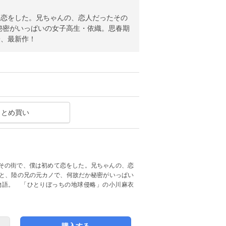
て恋をした。兄ちゃんの、恋人だったその
秘密がいっぱいの女子高生・依織。思春期
子、最新作！
まとめ買い
その街で、僕は初めて恋をした。兄ちゃんの、恋
陸と、陸の兄の元カノで、何故だか秘密がいっぱい
物語。 「ひとりぼっちの地球侵略」の小川麻衣
購入する