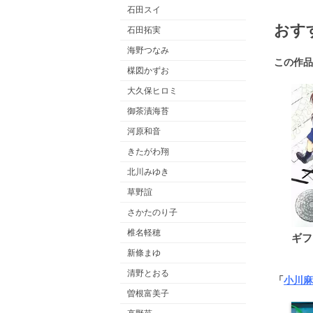
石田スイ
おす
石田拓実
海野つなみ
この作品
楳図かずお
大久保ヒロミ
御茶漬海苔
河原和音
きたがわ翔
北川みゆき
草野誼
さかたのり子
椎名軽穂
ギフ
新條まゆ
清野とおる
「
小川麻
曽根富美子