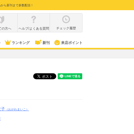
品から新刊まで多数配信！
チェック履歴
ての方へ
ヘルプ/よくある質問
ル
ランキング
新刊
来店ポイント
衣子
（おがわまいこ）
ン