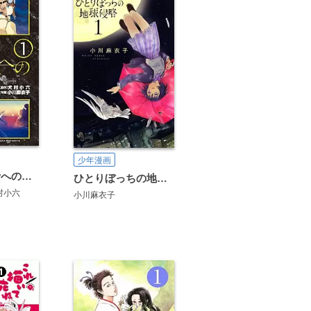
少年漫画
とある飛空士への追憶
ひとりぼっちの地球侵略
村小六
小川麻衣子