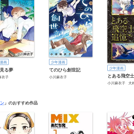
少年漫画
漫画
少年漫画
てのひら創世記
見る夢
小川麻衣子
麻衣子
小川麻衣子
犬
ン
」のおすすめ作品