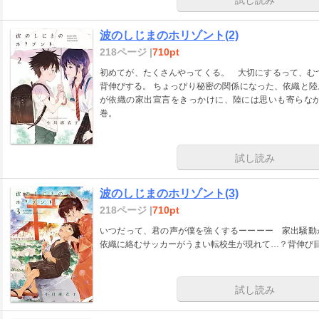
波のしじまのホリゾント(2)
218ページ |
710pt
初めてが、たくさんやってくる。 大切にするって、む
背伸びする。 ちょっぴり秘密の関係になった、依織と陸。二人は夏空のもと、距離を縮めていく。ところ
が依織の家出宣言をきっかけに、陸には思いも寄らな
巻。
試し読み
波のしじまのホリゾント(3)
218ページ |
710pt
いつだって、君の声が僕を強くするーーーー 家出騒動
依織に絡むサッカーがうまい転校生が現れて…？背伸び
試し読み