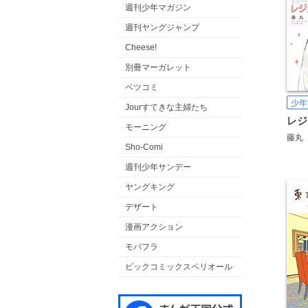
週刊少年マガジン
週刊ヤングジャンプ
Cheese!
別冊マーガレット
ベツコミ
少年
Jourすてきな主婦たち
レジ
モーニング
藤丸
Sho-Comi
週刊少年サンデー
ヤングキング
デザート
漫画アクション
モバフラ
ビックコミックスペリオール