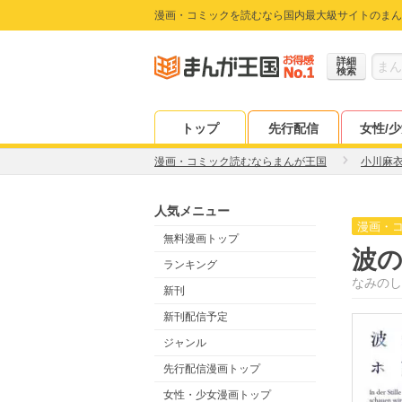
漫画・コミックを読むなら国内最大級サイトのまん
詳細
検索
トップ
先行配信
女性/
漫画・コミック読むならまんが王国
小川麻
人気メニュー
漫画・
無料漫画トップ
波
ランキング
なみのし
新刊
新刊配信予定
ジャンル
先行配信漫画トップ
女性・少女漫画トップ