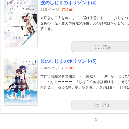
波のしじまのホリゾント(4)
216ページ |
710pt
大好きな二人を前にして、僕は決意する－－ 少しずつ
な折の、兄・空天の突然の帰郷。兄の真意は？そして「
第４巻。
試し読み
波のしじまのホリゾント(5)
234ページ |
710pt
背伸び目線の初恋物語・・・完結！！ 少年が、はじめ
てこれからーーーー 「しばらく依織は預ける。」そう
向き合う、陸と依織。寒い冬を越え、季節は春へ。背伸
試し読み
1