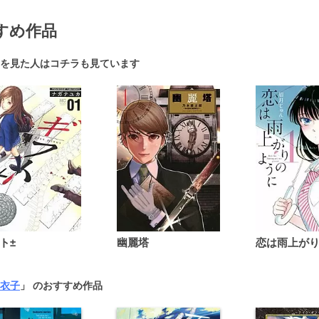
すめ作品
を見た人はコチラも見ています
ト±
幽麗塔
衣子
」 のおすすめ作品