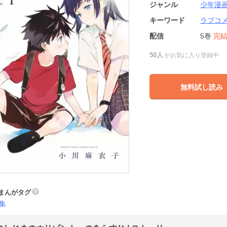
ジャンル
少年漫
キーワード
ラブコ
配信
5巻
完
50人
がお気に入り登録中
無料試し読み
まんがタグ
集