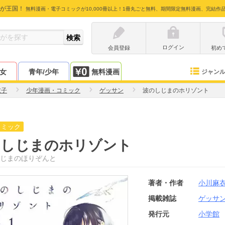
が王国！
無料漫画・電子コミックが10,000冊以上！1冊丸ごと無料、期間限定無料漫画、完結作
ログイン
会員登録
初め
少女
青年/少年
無料漫画
ジャン
衣子
少年漫画・コミック
ゲッサン
波のしじまのホリゾント
コミック
のしじまのホリゾント
じまのほりぞんと
著者・作者
小川麻
掲載雑誌
ゲッサ
発行元
小学館