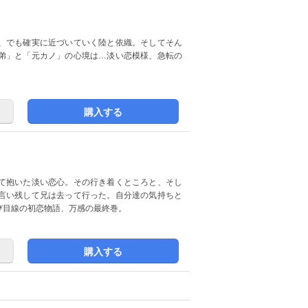
、でも確実に近づいていく陸と依織。そしてそん
弟」と「元カノ」の心境は…淡い恋模様、急転の
購入する
て抱いた淡い恋心。その行き着くところと、そし
言い残して兄は去って行った。自分達の気持ちと
び目線の初恋物語、万感の最終巻。
購入する