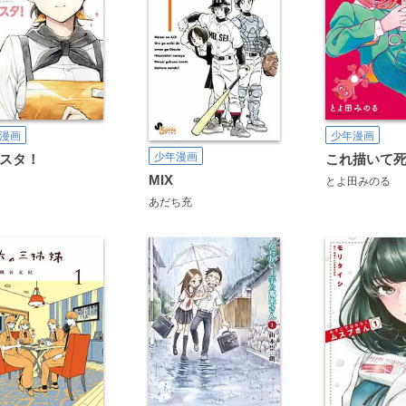
漫画
少年漫画
少年漫画
スタ！
これ描いて
MIX
とよ田みのる
あだち充