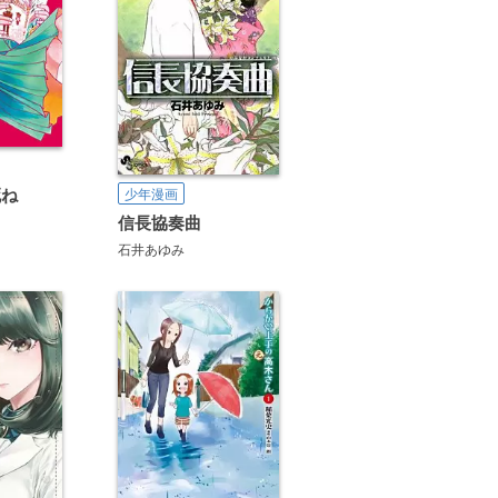
死ね
少年漫画
信長協奏曲
石井あゆみ