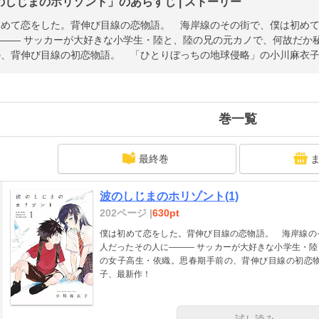
のしじまのホリゾント」のあらすじ | ストーリー
初めて恋をした。背伸び目線の恋物語。 海岸線のその街で、僕は初め
――― サッカーが大好きな小学生・陸と、陸の兄の元カノで、何故だか
の、背伸び目線の初恋物語。 「ひとりぼっちの地球侵略」の小川麻衣
巻一覧
最終巻
波のしじまのホリゾント(1)
202ページ |
630pt
僕は初めて恋をした。背伸び目線の恋物語。 海岸線の
人だったその人に――― サッカーが大好きな小学生・
の女子高生・依織。思春期手前の、背伸び目線の初恋
子、最新作！
試し読み