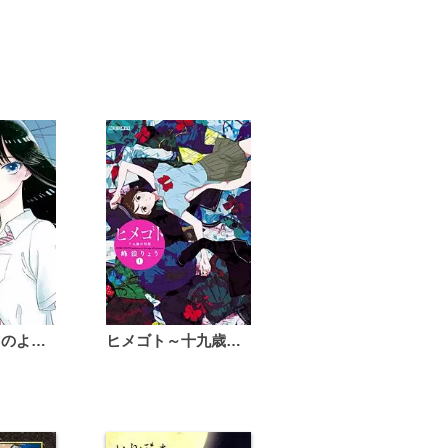
恋は雨上がりのように
ヒメゴト～十九歳の制服～