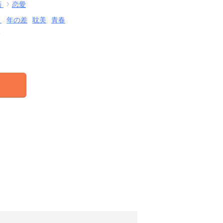
画
恋愛
メ
年の差
耽美
青春
結