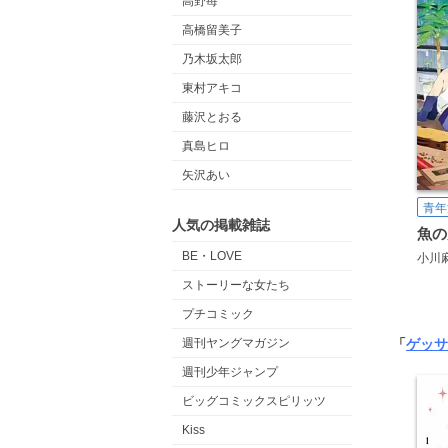
高野苺
高橋留美子
乃木坂太郎
東村アキコ
藤沢とおる
真島ヒロ
矢沢あい
青年
人気の掲載雑誌
魚の
BE・LOVE
小川
ストーリーな女たち
プチコミック
「
ゲッサ
週刊ヤングマガジン
週刊少年ジャンプ
ビッグコミックスピリッツ
Kiss