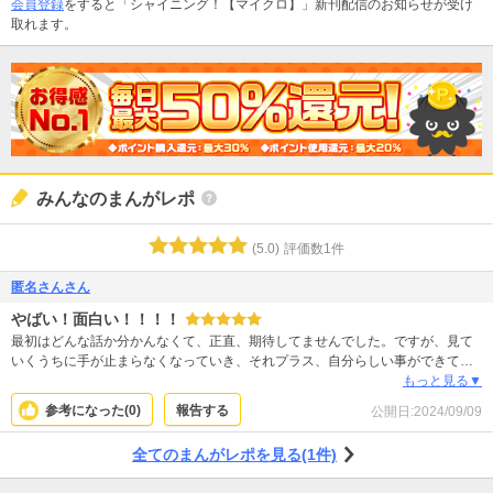
会員登録
をすると「シャイニング！【マイクロ】」新刊配信のお知らせが受け
取れます。
みんなのまんがレポ
(
5.0
)
評価数
1
件
匿名さんさん
やばい！面白い！！！！
最初はどんな話か分かんなくて、正直、期待してませんでした。ですが、見て
いくうちに手が止まらなくなっていき、それプラス、自分らしい事ができてい
るのにすごく主人公に好感がもてます！！この話はほんとに面白い！！！ぜひ
もっと見る▼
見てください
参考になった(
0
)
報告する
公開日:
2024/09/09
全てのまんがレポを見る(1件)