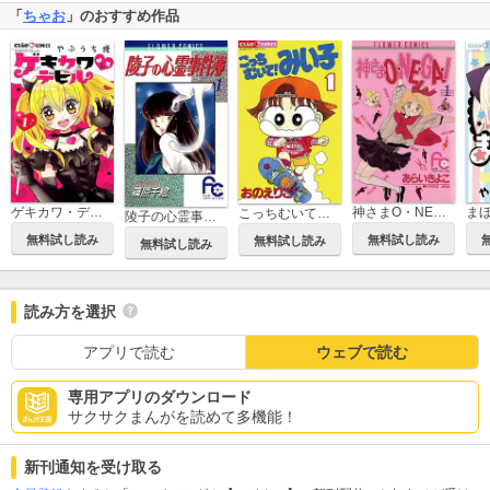
「
ちゃお
」のおすすめ作品
ゲキカワ・デビル
神さまO・NE・GA・I
ま
こっちむいて！みい子
陵子の心霊事件簿
無料試し読み
無料試し読み
無料試し読み
無料試し読み
読み方を選択
アプリで読む
ウェブで読む
専用アプリのダウンロード
サクサクまんがを読めて多機能！
新刊通知を受け取る