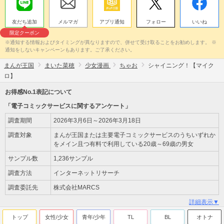
友だち追加
メルマガ
アプリ通知
フォロー
いいね
限定クーポン
※通知する情報およびタイミングが異なりますので、併せて受け取ることをお勧めします。 ※
通知をしないキャンペーンもあります。ご了承ください。
まんが王国
まいた菜穂
少女漫画
ちゃお
シャイニング！【マイク
ロ】
お得感No.1表記について
「電子コミックサービスに関するアンケート」
調査期間
2026年3月6日～2026年3月18日
調査対象
まんが王国または主要電子コミックサービスのうちいずれか
をメイン且つ有料で利用している20歳～69歳の男女
サンプル数
1,236サンプル
調査方法
インターネットリサーチ
調査委託先
株式会社MARCS
詳細表示▼
トップ
女性/少女
青年/少年
TL
BL
オトナ