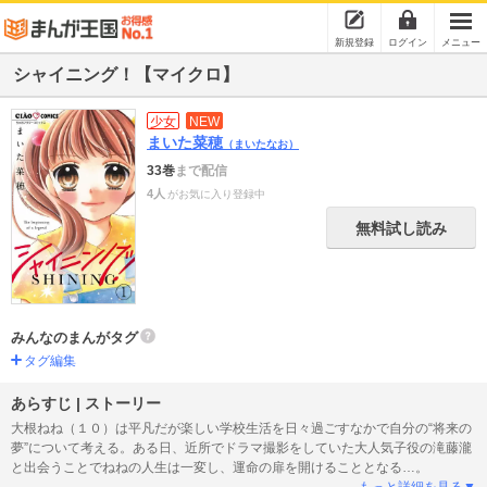
新規登録
ログイン
メニュー
シャイニング！【マイクロ】
少女
NEW
まいた菜穂
（まいたなお）
33巻
まで配信
4人
がお気に入り登録中
無料試し読み
みんなのまんがタグ
タグ編集
あらすじ | ストーリー
大根ねね（１０）は平凡だが楽しい学校生活を日々過ごすなかで自分の“将来の
夢”について考える。ある日、近所でドラマ撮影をしていた大人気子役の滝藤瀧
と出会うことでねねの人生は一変し、運命の扉を開けることとなる…。
もっと詳細を見る▼