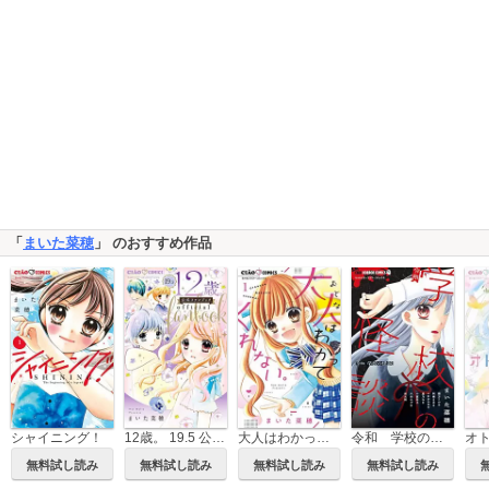
「
まいた菜穂
」 のおすすめ作品
シャイニング！
12歳。 19.5 公式ファンブック
大人はわかってくれない。
令和 学校の怪談
オ
無料試し読み
無料試し読み
無料試し読み
無料試し読み