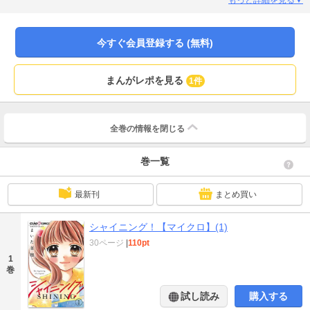
今すぐ会員登録する (無料)
まんがレポを見る
1件
全巻の情報を
閉じる
巻一覧
最新刊
まとめ買い
シャイニング！【マイクロ】(1)
30ページ
|
110pt
1
巻
試し読み
購入する