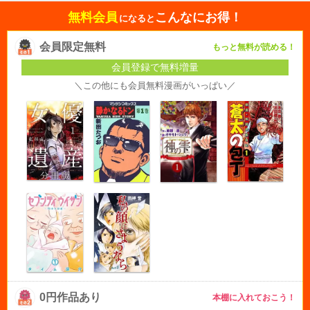
無料会員
こんなにお得！
になると
会員限定無料
もっと無料が読める！
会員登録で無料増量
＼この他にも会員無料漫画がいっぱい／
0円作品あり
本棚に入れておこう！