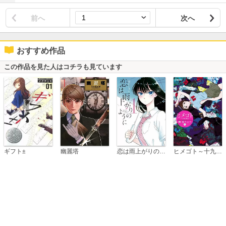
前へ
次へ
おすすめ作品
この作品を見た人はコチラも見ています
恋は雨上がりのように
ギフト±
幽麗塔
ヒメゴト～十九歳の制服～