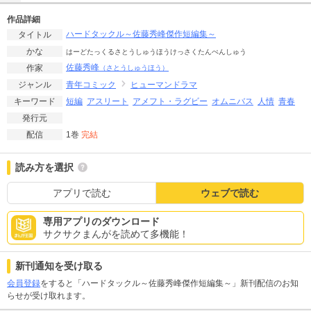
作品詳細
ハードタックル～佐藤秀峰傑作短編集～
タイトル
かな
はーどたっくるさとうしゅうほうけっさくたんぺんしゅう
佐藤秀峰
作家
（さとうしゅうほう）
青年コミック
ヒューマンドラマ
ジャンル
短編
アスリート
アメフト・ラグビー
オムニバス
人情
青春
キーワード
発行元
1巻
完結
配信
読み方を選択
アプリで読む
ウェブで読む
専用アプリのダウンロード
サクサクまんがを読めて多機能！
新刊通知を受け取る
会員登録
をすると「ハードタックル～佐藤秀峰傑作短編集～」新刊配信のお知
らせが受け取れます。