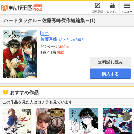
新規登録
ログイン
メニュー
ハードタックル～佐藤秀峰傑作短編集～(1)
青年
佐藤秀峰
（さとうしゅうほう）
292ページ
|
400pt
1巻
／ 1巻
完結
無料試し読み
購入する
おすすめ作品
この作品を見た人はコチラも見ています