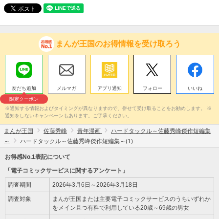
まんが王国のお得情報を受け取ろう
友だち追加
メルマガ
アプリ通知
フォロー
いいね
限定クーポン
※通知する情報およびタイミングが異なりますので、併せて受け取ることをお勧めします。 ※
通知をしないキャンペーンもあります。ご了承ください。
まんが王国
佐藤秀峰
青年漫画
ハードタックル～佐藤秀峰傑作短編集
～
ハードタックル～佐藤秀峰傑作短編集～(1)
お得感No.1表記について
「電子コミックサービスに関するアンケート」
調査期間
2026年3月6日～2026年3月18日
調査対象
まんが王国または主要電子コミックサービスのうちいずれか
をメイン且つ有料で利用している20歳～69歳の男女