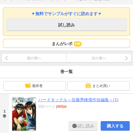
▼無料でサンプルがすぐに読めます▼
試し読み
まんがレポ
0件
前の巻へ
次の巻へ
巻一覧
最終巻
まとめ買い
ハードタックル～佐藤秀峰傑作短編集～(1)
292ページ
|
400pt
1
巻
試し読み
購入する