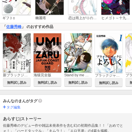
恋は雨上がりのように
ギフト±
幽麗塔
ヒメゴト～十九歳の制服～
「
佐藤秀峰
」 のおすすめ作品
新ブラックジャックによろしく 完全版
海猿完全版
Stand by me 描クえもん
ブラックジャックによろしく
無料試し読み
無料試し読み
無料試し読み
無料試し読み
みんなのまんがタグ
タグ編集
あらすじ|ストーリー
佐藤秀峰のデビュー作や雑誌未発表作を含む幻の初期作品集！！「おめでと
ォ！」「ハードタックル」「キムラ！」「エロ兄弟」の4篇を掲載。