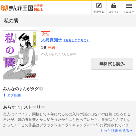
新規登録
ログイン
メニュー
私の隣
女性
大島真知子
（おおしままちこ）
1巻
完結
25人
がお気に入り登録中
無料試し読み
みんなのまんがタグ
タグ編集
あらすじ | ストーリー
恋人はバツイチ。同棲して４年になるのに入籍の話が出ないのは気になるとこ
ろだが、娘の養育費とか大変そうだから…と思っていたら、事実はとんでもな
かった！※この作品はブラックショコラスキャンダルno.51に収録されていま
す。重複購入にご注意ください。
もっと詳細を見る▼