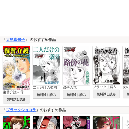
「
大島真知子
」 のおすすめ作品
ブラック主婦SP～滑らかな舌～
二人だけの楽園
路傍の花
復讐介護～母さん、今度は私の番よ～ご近所騒がせな女たち
無料試し読み
無料試し読み
無料試し読み
無料試し読み
「
ブラックショコラ
」のおすすめ作品