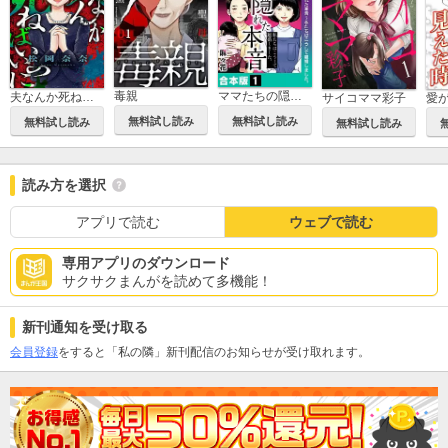
毒親
ママたちの隠れた本音～私たちはこうして離婚しました。【合本版】
夫なんか死ねばいいのに
サイコママ彩子
愛
無料試し読み
無料試し読み
無料試し読み
無料試し読み
読み方を選択
アプリで読む
ウェブで読む
専用アプリのダウンロード
サクサクまんがを読めて多機能！
新刊通知を受け取る
会員登録
をすると「私の隣」新刊配信のお知らせが受け取れます。