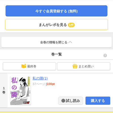
今すぐ会員登録する (無料)
まんがレポを見る
1件
全巻の情報を
閉じる
巻一覧
最終巻
まとめ買い
私の隣(1)
37ページ
|
100pt
1
巻
試し読み
購入する