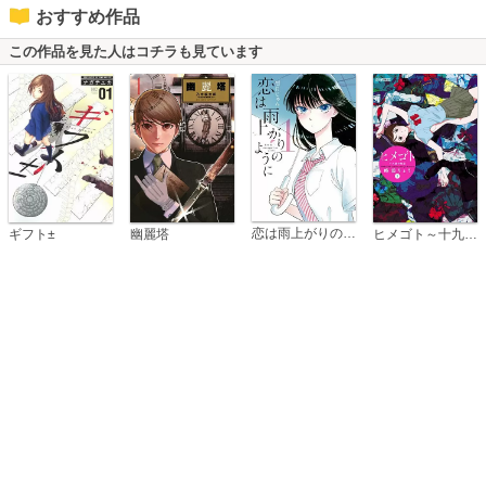
おすすめ作品
この作品を見た人はコチラも見ています
恋は雨上がりのように
ギフト±
幽麗塔
ヒメゴト～十九歳の制服～