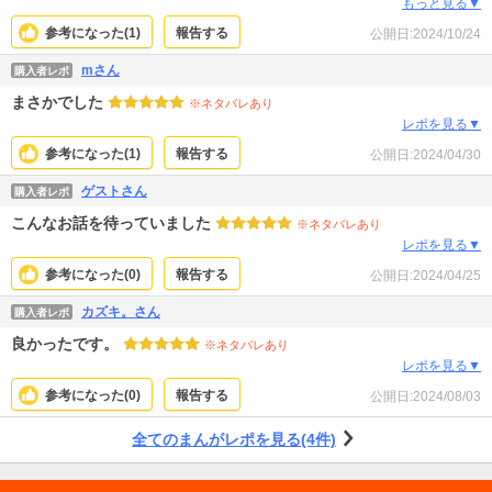
り得なくもない、若い子だからこそする謎のぶつかり合いの友情がリアル。 そ
もっと見る▼
して恋の自覚がないまま別の人の告白に流されてその恋をダメにしてしまった
参考になった(
1
)
報告する
公開日:
2024/10/24
のもあるよねぇ！あるよねぇ！って心を乱しながら共感もしちゃう。 おばさん
でも楽しめました。
mさん
購入者レポ
まさかでした
※ネタバレあり
レポを見る▼
参考になった(
1
)
報告する
公開日:
2024/04/30
ゲストさん
購入者レポ
こんなお話を待っていました
※ネタバレあり
レポを見る▼
参考になった(
0
)
報告する
公開日:
2024/04/25
カズキ。さん
購入者レポ
良かったです。
※ネタバレあり
レポを見る▼
参考になった(
0
)
報告する
公開日:
2024/08/03
全てのまんがレポを見る(4件)