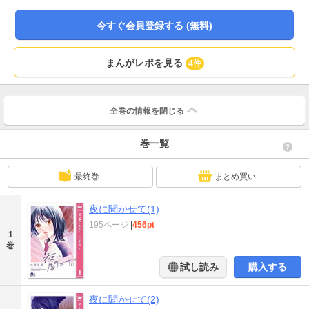
スペンス
今すぐ会員登録する (無料)
まんがレポを見る
4件
全巻の情報を
閉じる
巻一覧
最終巻
まとめ買い
夜に聞かせて(1)
195ページ
|
456pt
1
巻
試し読み
購入する
夜に聞かせて(2)