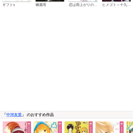
恋は雨上がりのように
ギフト±
幽麗塔
ヒメゴト～十九歳の制服～
「
中河友里
」 のおすすめ作品