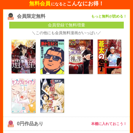
無料会員
こんなにお得！
になると
会員限定無料
もっと無料が読める！
会員登録で無料増量
＼この他にも会員無料漫画がいっぱい／
0円作品あり
本棚に入れておこう！