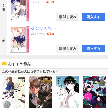
179ページ
|
475pt
2
巻
試し読み
購入する
夜に聞かせて(3)
211ページ
|
475pt
3
巻
試し読み
購入する
おすすめ作品
この作品を見た人はコチラも見ています