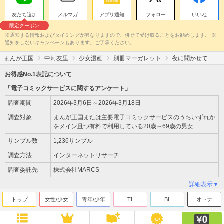
友だち追加
メルマガ
アプリ通知
フォロー
いいね
限定クーポン
※通知する情報およびタイミングが異なりますので、併せて受け取ることをお勧めします。 ※
通知をしないキャンペーンもあります。ご了承ください。
まんが王国
中河友里
少女漫画
別冊マーガレット
夜に聞かせて
お得感No.1表記について
「電子コミックサービスに関するアンケート」
調査期間
2026年3月6日～2026年3月18日
調査対象
まんが王国または主要電子コミックサービスのうちいずれか
をメイン且つ有料で利用している20歳～69歳の男女
サンプル数
1,236サンプル
調査方法
インターネットリサーチ
調査委託先
株式会社MARCS
詳細表示▼
トップ
女性/少女
青年/少年
TL
BL
オトナ