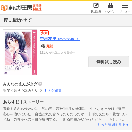
新規登録
ログイン
メニュー
夜に聞かせて
少女
中河友里
（なかがわゆり）
3巻
完結
291人
がお気に入り登録中
無料試し読み
みんなのまんがタグ
早く続きを読みたい♡
タグ編集
あらすじ | ストーリー
青春を終わらせたのは、私の恋。高校1年生の未耶は、小さなきっかけで春高に
恋心を抱いていた。自然と気の合うふたりだったが、未耶の友だち・愛音（い
とね）の春高への告白が成功する。「断る理由がなかったから」 もし、わた
しが先に告白していたら――…諦めようとしても未耶の気持ちは大きくなるば
もっと詳細を見る▼
かり。その先に待つ驚きの展開！ 恋と青春のリアルを描き出す衝撃の恋愛サ