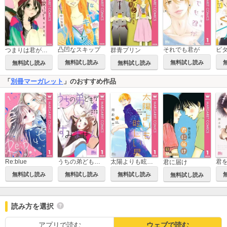
凸凹なスキップ
それでも君が
ビ
つまりは君が愛しいのです
群青プリン
無料試し読み
無料試し読み
無料試し読み
無料試し読み
「
別冊マーガレット
」のおすすめ作品
Re:blue
うちの弟どもがすみません
太陽よりも眩しい星
君に届け
無料試し読み
無料試し読み
無料試し読み
無料試し読み
読み方を選択
アプリで読む
ウェブで読む