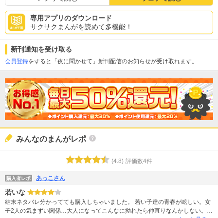
専用アプリのダウンロード
サクサクまんがを読めて多機能！
新刊通知を受け取る
会員登録
をすると「夜に聞かせて」新刊配信のお知らせが受け取れます。
みんなのまんがレポ
(
4.8
)
評価数
4
件
あっこさん
購入者レポ
若いな
結末ネタバレ分かってても購入しちゃいました。 若い子達の青春が眩しい。女
子2人の気まずい関係…大人になってこんなに拗れたら仲直りなんかしない。有