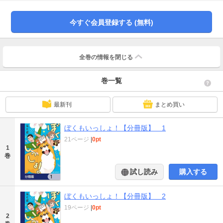
ります。重複購入にご注意ください。
今すぐ会員登録する (無料)
全巻の情報を
閉じる
巻一覧
最新刊
まとめ買い
ぼくもいっしょ！【分冊版】 1
21ページ
|
0pt
1
巻
試し読み
購入する
ぼくもいっしょ！【分冊版】 2
19ページ
|
0pt
2