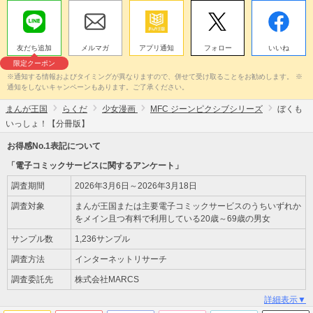
友だち追加
メルマガ
アプリ通知
フォロー
いいね
限定クーポン
※通知する情報およびタイミングが異なりますので、併せて受け取ることをお勧めします。 ※
通知をしないキャンペーンもあります。ご了承ください。
まんが王国
らくだ
少女漫画
MFC ジーンピクシブシリーズ
ぼくも
いっしょ！【分冊版】
お得感No.1表記について
「電子コミックサービスに関するアンケート」
調査期間
2026年3月6日～2026年3月18日
調査対象
まんが王国または主要電子コミックサービスのうちいずれか
をメイン且つ有料で利用している20歳～69歳の男女
サンプル数
1,236サンプル
調査方法
インターネットリサーチ
調査委託先
株式会社MARCS
詳細表示▼