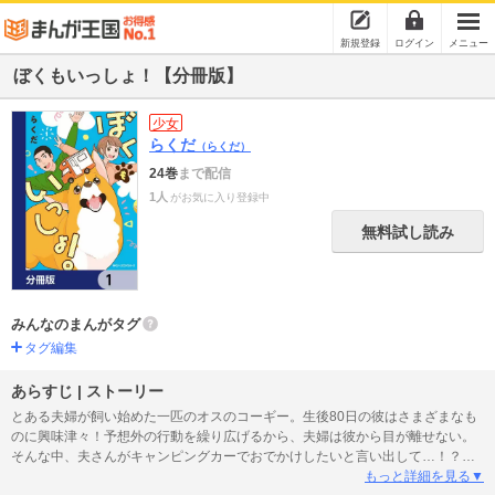
新規登録
ログイン
メニュー
ぼくもいっしょ！【分冊版】
少女
らくだ
（らくだ）
24巻
まで配信
1人
がお気に入り登録中
無料試し読み
みんなのまんがタグ
タグ編集
あらすじ | ストーリー
とある夫婦が飼い始めた一匹のオスのコーギー。生後80日の彼はさまざまなも
のに興味津々！予想外の行動を繰り広げるから、夫婦は彼から目が離せない。
そんな中、夫さんがキャンピングカーでおでかけしたいと言い出して…！？
分冊版第1弾。※本作品は単行本を分割したもので、本編内容は同一のものとな
もっと詳細を見る▼