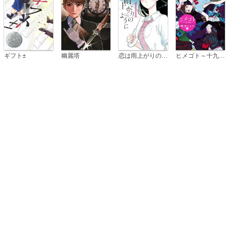
恋は雨上がりのように
ギフト±
幽麗塔
ヒメゴト～十九歳の制服～