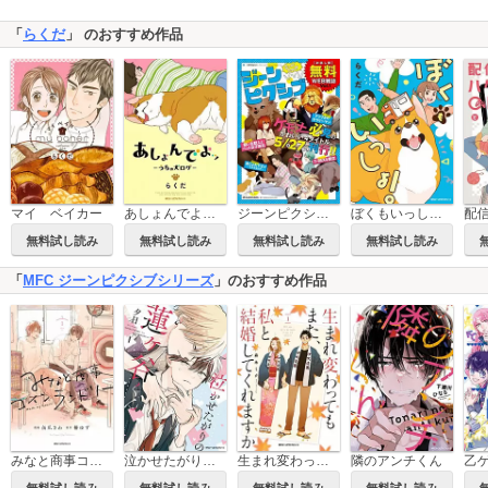
「
らくだ
」 のおすすめ作品
マイ ベイカー
あしょんでよッ ～うちの犬ログ～
ジーンピクシブ 【お試し版】無料WEB雑誌
ぼくもいっしょ！
無料試し読み
無料試し読み
無料試し読み
無料試し読み
「
MFC ジーンピクシブシリーズ
」のおすすめ作品
みなと商事コインランドリー
泣かせたがりの蓮ヶ谷くん
生まれ変わってもまた、私と結婚してくれますか
隣のアンチくん
無料試し読み
無料試し読み
無料試し読み
無料試し読み