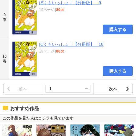
ぼくもいっしょ！【分冊版】 9
19ページ
|
80pt
9
巻
購入する
ぼくもいっしょ！【分冊版】 10
19ページ
|
80pt
10
巻
購入する
前へ
次へ
おすすめ作品
この作品を見た人はコチラも見ています