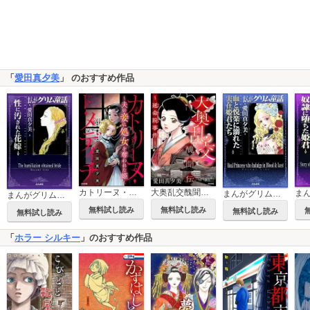
「
愛田真夕美
」 のおすすめ作品
カトリーヌ・ド・メディチ ～夫の妾に処女を奪われた姫～
大奥乱交醜聞伝 ～延命院事件～
まんがグリム童話 血と悦楽に溺れた実在姫君たち
まんがグリム童話 性に汚された花嫁
無料試し読み
無料試し読み
無料試し読み
無料試し読み
「
ホラー シルキー
」のおすすめ作品