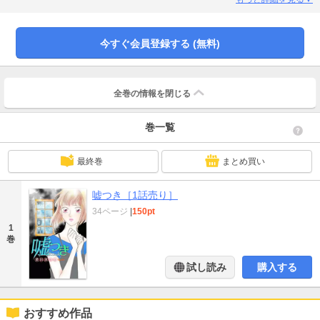
る。――３日以内に死ぬ、と。(32P)(この作品はウェブ・マガジン：ホラー シ
ルキー増刊 戦戦恐恐 Vol.4に収録されています。重複購入にご注意ください。)
今すぐ会員登録する (無料)
全巻の情報を
閉じる
巻一覧
最終巻
まとめ買い
嘘つき［1話売り］
34ページ
|
150pt
1
巻
試し読み
購入する
おすすめ作品