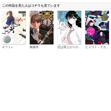
この作品を見た人はコチラも見ています
恋は雨上がりのように
ギフト±
幽麗塔
ヒメゴト～十九歳の制服～