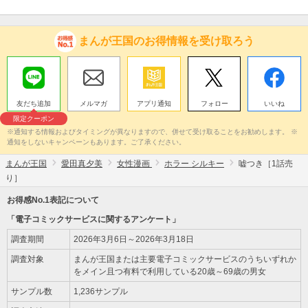
まんが王国のお得情報を受け取ろう
友だち追加
メルマガ
アプリ通知
フォロー
いいね
限定クーポン
※通知する情報およびタイミングが異なりますので、併せて受け取ることをお勧めします。 ※
通知をしないキャンペーンもあります。ご了承ください。
まんが王国
愛田真夕美
女性漫画
ホラー シルキー
嘘つき［1話売
り］
お得感No.1表記について
「電子コミックサービスに関するアンケート」
調査期間
2026年3月6日～2026年3月18日
調査対象
まんが王国または主要電子コミックサービスのうちいずれか
をメイン且つ有料で利用している20歳～69歳の男女
サンプル数
1,236サンプル