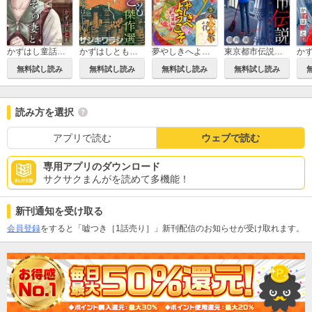
かずはし童話［1話売り］
かずはしとも傑作選
夢やしきへようこそ［1話売り］
東京都市伝説［1話売り］
無料試し読み
無料試し読み
無料試し読み
無料試し読み
読み方を選択
アプリで読む
ウェブで読む
専用アプリのダウンロード
サクサクまんがを読めて多機能！
新刊通知を受け取る
会員登録
をすると「嘘つき［1話売り］」新刊配信のお知らせが受け取れます。