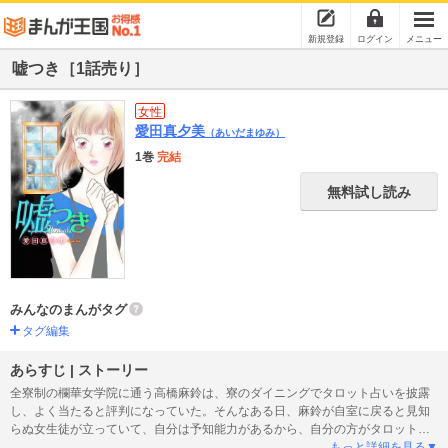
新規登録
ログイン
メニュー
嘘つき［1話売り］
女性
愛田真夕美
（あいだまゆみ）
1巻
完結
無料試し読み
みんなのまんがタグ
タグ編集
あらすじ | ストーリー
全寮制の欄華女学院に通う高橋麻鈴は、寮のダイニングでタロット占いを披露
し、よく当たると評判になっていた。そんなある日、麻鈴が自室に戻ると見知
らぬ女生徒が立っていて、自分は予知能力があるから、自分の方がタロットよ
り未来を当てられると言い、聞いてもいないのに麻鈴の未来を一方的に告げ
もっと詳細を見る▼