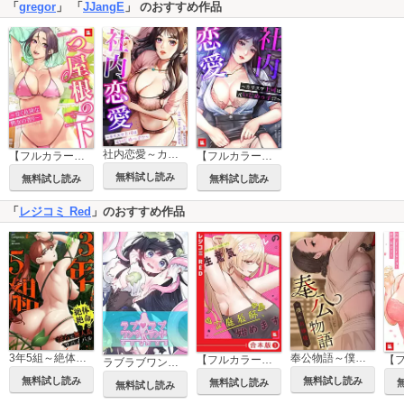
「
gregor
」 「
JJangE
」 のおすすめ作品
社内恋愛～カリスマ上司は元いじめっ子!?～【タテヨミ】
【フルカラー】一つ屋根の下～甘く危険な熟女の香り～
【フルカラー】社内恋愛～カリスマ上司は元いじめっ子!?～
無料試し読み
無料試し読み
無料試し読み
「
レジコミ Red
」のおすすめ作品
3年5組～絶体絶命！淫らな無人島サバイバル～【タテヨミ】
奉公物語～僕のお嬢様～【タテヨミ】
【フルカラー】生意気ギャルの家庭教師、始めます【合本版】
ラブラブワンダーランド【タテヨミ】
無料試し読み
無料試し読み
無料試し読み
無料試し読み