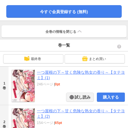
今すぐ会員登録する (無料)
全巻の情報を
閉じる
巻一覧
最終巻
まとめ買い
一つ屋根の下～甘く危険な熟女の香り～【タテヨ
ミ】(1)
1
246ページ
|
0pt
巻
試し読み
購入する
一つ屋根の下～甘く危険な熟女の香り～【タテヨ
ミ】(2)
2
154ページ
|
65pt
巻