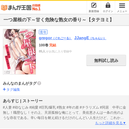
新規登録
ログイン
メニュー
一つ屋根の下～甘く危険な熟女の香り～【タテヨミ】
青年
gregor
JJangE
（ぐれごーる）
（ちゃんい）
100巻
完結
85人
がお気に入り登録中
無料試し読み
みんなのまんがタグ
タグ編集
あらすじ | ストーリー
#人妻 #幼なじみ #純愛 #巨乳/爆乳 #熟女 #年の差 #チラリズム #同居 中卒に金
無し！職歴なし！その上、天涯孤独な俺にとって、美佐恵さんは一条の光のよ
うな存在である。辛い毎日を耐え続けるだけのしんどい人生だけど、これから
もずっと彼女と一緒にいたい。でも、こんな俺が…美佐恵さんの側にいてもい
もっと詳細を見る▼
いのだろうか!?