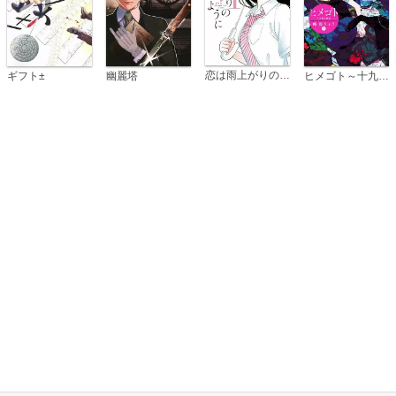
恋は雨上がりのように
ギフト±
幽麗塔
ヒメゴト～十九歳の制服～