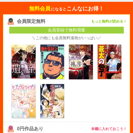
無料会員
こんなにお得！
になると
会員限定無料
もっと無料が読める！
会員登録で無料増量
＼この他にも会員無料漫画がいっぱい／
0円作品あり
本棚に入れておこう！