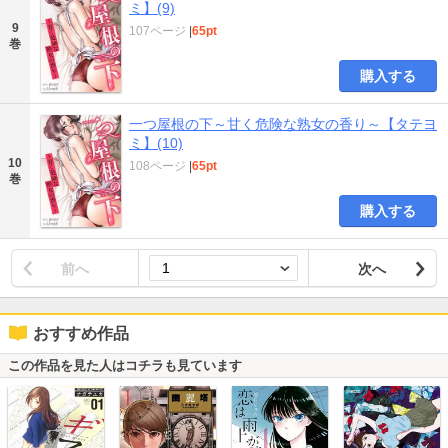
ミ】(9)
9
107ページ
|
65pt
巻
購入する
一つ屋根の下～甘く危険な熟女の香り～【タテヨ
ミ】(10)
10
108ページ
|
65pt
巻
購入する
前へ
次へ
おすすめ作品
この作品を見た人はコチラも見ています