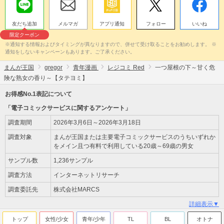
友だち追加
メルマガ
アプリ通知
フォロー
いいね
限定クーポン
※通知する情報およびタイミングが異なりますので、併せて受け取ることをお勧めします。 ※
通知をしないキャンペーンもあります。ご了承ください。
まんが王国
gregor
青年漫画
レジコミ Red
一つ屋根の下～甘く危
険な熟女の香り～【タテヨミ】
お得感No.1表記について
「電子コミックサービスに関するアンケート」
調査期間
2026年3月6日～2026年3月18日
調査対象
まんが王国または主要電子コミックサービスのうちいずれか
をメイン且つ有料で利用している20歳～69歳の男女
サンプル数
1,236サンプル
調査方法
インターネットリサーチ
調査委託先
株式会社MARCS
詳細表示▼
トップ
女性/少女
青年/少年
TL
BL
オトナ