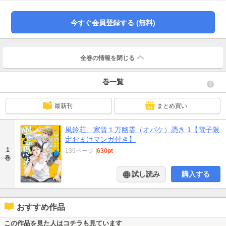
ックス限定おまけマンガ収録！★電子コミックス限定おまけマンガ収録！
今すぐ会員登録する (無料)
全巻の情報を
閉じる
巻一覧
最新刊
まとめ買い
風鈴荘、家賃１万幽霊（オバケ）憑き 1【電子限
定おまけマンガ付き】
1
139ページ
|
630pt
巻
試し読み
購入する
おすすめ作品
この作品を見た人はコチラも見ています