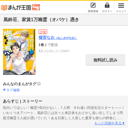
新規登録
ログイン
メニュー
風鈴荘、家賃1万幽霊（オバケ）憑き
少女
猫宮なお
（ねこみやなお）
1巻
まで配信
4人
がお気に入り登録中
無料試し読み
みんなのまんがタグ
タグ編集
あらすじ | ストーリー
気付いてほしい！幽霊×気付かない…？人間 すれ違い同居生活スタート――！
いわくつきアパート、風鈴荘には次々と来訪者をおどかし追い出してしまう問
題児幽霊３人組が憑いていた！ある日新しく入居した夏芽も彼らの餌食に…と
思いきや、夏芽はどんな怪奇現象も恐れない無自覚霊感持ち男で…!?!? ★コミ
もっと詳細を見る▼