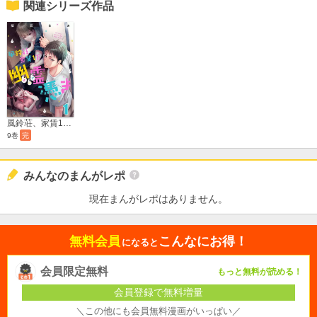
関連シリーズ作品
風鈴荘、家賃1万幽霊（オバケ）憑き【単話売】
9巻
完
みんなのまんがレポ
現在まんがレポはありません。
無料会員
こんなにお得！
になると
会員限定無料
もっと無料が読める！
会員登録で無料増量
＼この他にも会員無料漫画がいっぱい／