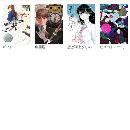
恋は雨上がりのように
ギフト±
幽麗塔
ヒメゴト～十九歳の制服～