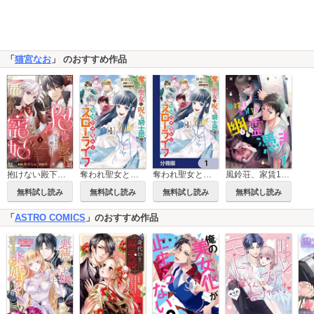
「
猫宮なお
」 のおすすめ作品
抱けない殿下の雇われ寵妃 初夜が終われば離婚します！（分冊版）
奪われ聖女と呪われ騎士団の聖域引き篭もりスローライフ
奪われ聖女と呪われ騎士団の聖域引き篭もりスローライフ【分冊版】
風鈴荘、家賃1万幽霊（オバケ）憑き【単話売】
無料試し読み
無料試し読み
無料試し読み
無料試し読み
「
ASTRO COMICS
」のおすすめ作品