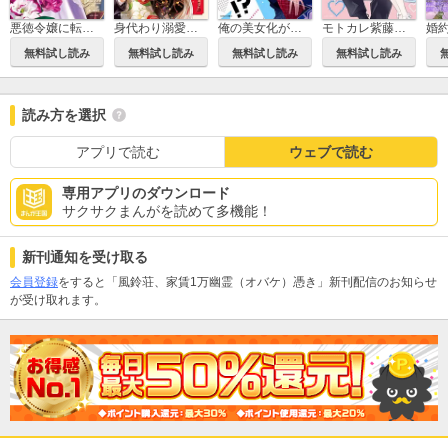
悪徳令嬢に転生したのに、まさかの求婚!?～手のひら返しの求婚はお断りします！～
身代わり溺愛婚 旦那様、夜伽は契約違反でございます
俺の美女化が止まらない!?
モトカレ紫藤くんに告りたい！ ～カップルユーチューバー始めました～
無料試し読み
無料試し読み
無料試し読み
無料試し読み
読み方を選択
アプリで読む
ウェブで読む
専用アプリのダウンロード
サクサクまんがを読めて多機能！
新刊通知を受け取る
会員登録
をすると「風鈴荘、家賃1万幽霊（オバケ）憑き」新刊配信のお知らせ
が受け取れます。