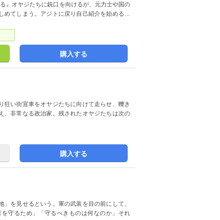
やる』オヤジたちに銃口を向けるが、元力士や国の
しめてしまう。アジトに戻り自己紹介を始める…
購入する
り狂い街宣車をオヤジたちに向けて走らせ、轢き
え、非常なる政治家。残されたオヤジたちは次の
購入する
地」を見せるという。軍の武装を目の前にして、
者を守るため」「守るべきものは何なのか」それ