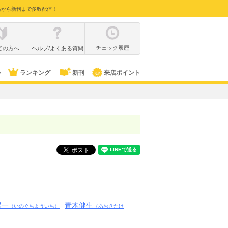
品から新刊まで多数配信！
チェック履歴
ての方へ
ヘルプ/よくある質問
ル
ランキング
新刊
来店ポイント
陽一
青木健生
（いのぐちよういち）
（あおきたけ