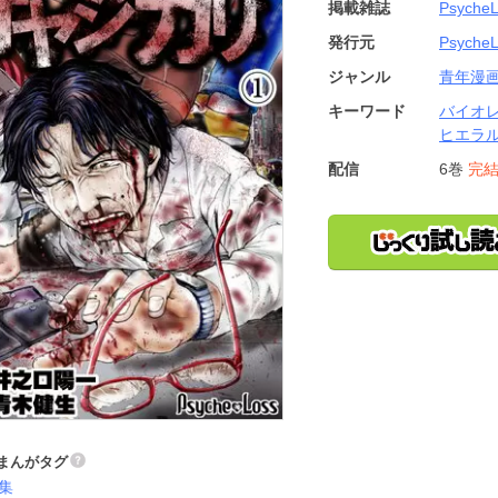
掲載雑誌
Psyche
発行元
Psyche
ジャンル
青年漫
キーワード
バイオ
ヒエラ
配信
6巻
完
まんがタグ
集