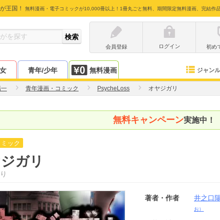
が王国！
無料漫画・電子コミックが10,000冊以上！1冊丸ごと無料、期間限定無料漫画、完結作
ログイン
会員登録
初め
少女
青年/少年
無料漫画
ジャン
陽一
青年漫画・コミック
PsycheLoss
オヤジガリ
無料キャンペーン
実施中！
コミック
ヤジガリ
り
著者・作者
井之口
お）