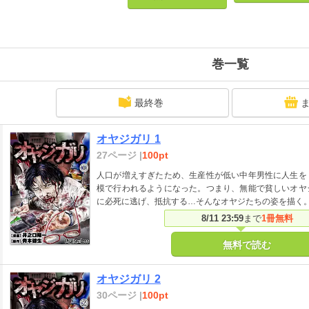
巻一覧
最終巻
オヤジガリ 1
27ページ |
100pt
人口が増えすぎたため、生産性が低い中年男性に人生を
模で行われるようになった。つまり、無能で貧しいオヤ
に必死に逃げ、抵抗する…そんなオヤジたちの姿を描く
8/11 23:59
まで
1冊無料
無料で読む
オヤジガリ 2
30ページ |
100pt