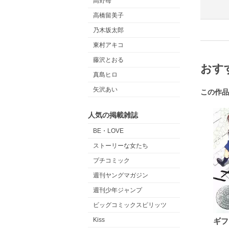
高野苺
高橋留美子
乃木坂太郎
東村アキコ
藤沢とおる
おす
真島ヒロ
矢沢あい
この作品
人気の掲載雑誌
BE・LOVE
ストーリーな女たち
プチコミック
週刊ヤングマガジン
週刊少年ジャンプ
ビッグコミックスピリッツ
Kiss
ギフ