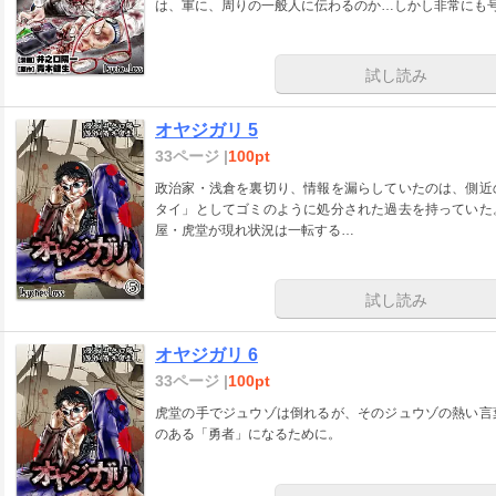
は、軍に、周りの一般人に伝わるのか…しかし非常にも
試し読み
オヤジガリ 5
33ページ |
100pt
政治家・浅倉を裏切り、情報を漏らしていたのは、側近
タイ」としてゴミのように処分された過去を持っていた
屋・虎堂が現れ状況は一転する…
試し読み
オヤジガリ 6
33ページ |
100pt
虎堂の手でジュウゾは倒れるが、そのジュウゾの熱い言
のある「勇者」になるために。