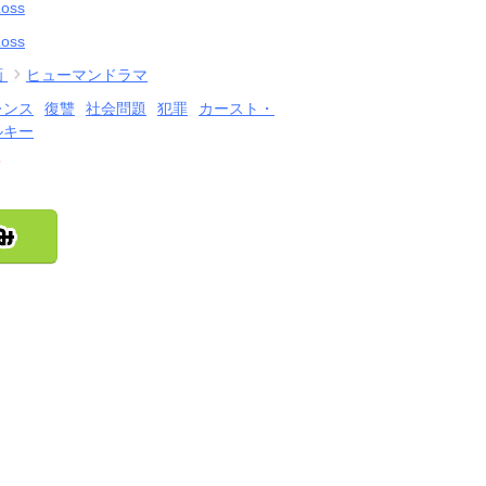
Loss
Loss
画
ヒューマンドラマ
レンス
復讐
社会問題
犯罪
カースト・
ルキー
結