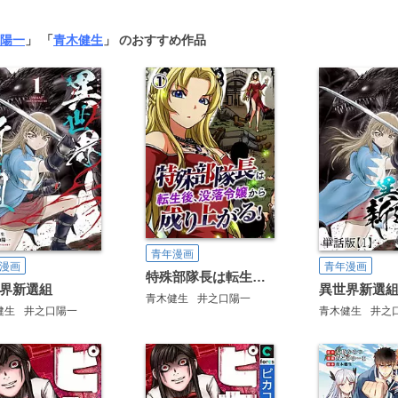
陽一
」 「
青木健生
」 のおすすめ作品
青年漫画
漫画
青年漫画
特殊部隊長は転生後、没落令嬢から成り上がる！【タテヨミ】
界新選組
青木健生
井之口陽一
健生
井之口陽一
青木健生
井之