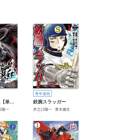
青年漫画
異世界新選組【単話版】
鉄腕スラッガー
口陽一
井之口陽一
青木健生