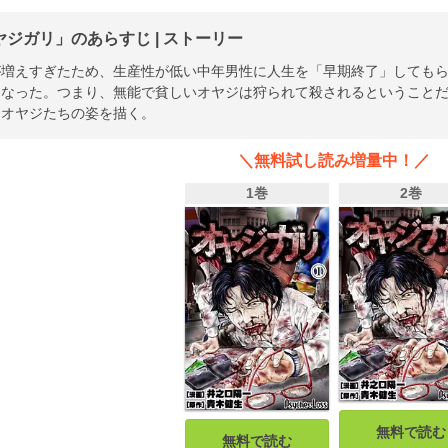
ヤジガリ」のあらすじ | ストーリー
が増えすぎたため、生産性が低い中年男性に人生を「早期終了」しても
になった。つまり、無能で貧しいオヤジは狩られて殺されるということ
なオヤジたちの姿を描く。
＼無料試し読み増量中！／
1巻
2巻
無料で読む
無料で読む