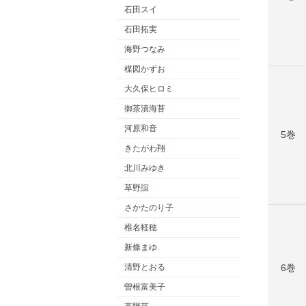
石田スイ
石田拓実
海野つなみ
楳図かずお
大久保ヒロミ
御茶漬海苔
河原和音
5巻
きたがわ翔
北川みゆき
草野誼
さかたのり子
椎名軽穂
新條まゆ
6巻
清野とおる
曽根富美子