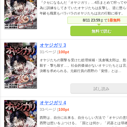
『クセになるんだ「オヤジガリ」…4匹まとめて狩って
為に訓練をしてきていたオヤジたちは反撃し、逆に懲ら
年齢も職業もバラバラのオヤジたちは次の行動に移す。
8/11 23:59
まで
1冊無料
無料で読む
オヤジガリ 3
31ページ |
100pt
オヤジたちの襲撃を受けた総理候補・浅倉颯太郎は、怒
殺す・撃ち殺す…。社会的価値がないオヤジたちとは言
決断を求められる。元銀行員の西野の「覚悟」とは…
試し読み
オヤジガリ 4
33ページ |
100pt
西野は、自分に出来る、自分らしい方法で「オヤジの意
西野は想いをぶつける。「国とは何か」「武器とは弱