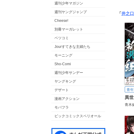
週刊少年マガジン
週刊ヤングジャンプ
「
井之口
Cheese!
別冊マーガレット
ベツコミ
Jourすてきな主婦たち
モーニング
Sho-Comi
週刊少年サンデー
ヤングキング
青年
デザート
異世
漫画アクション
青木
モバフラ
ビックコミックスペリオール