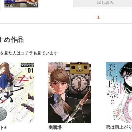
試し読み
1
すめ作品
を見た人はコチラも見ています
ト±
幽麗塔