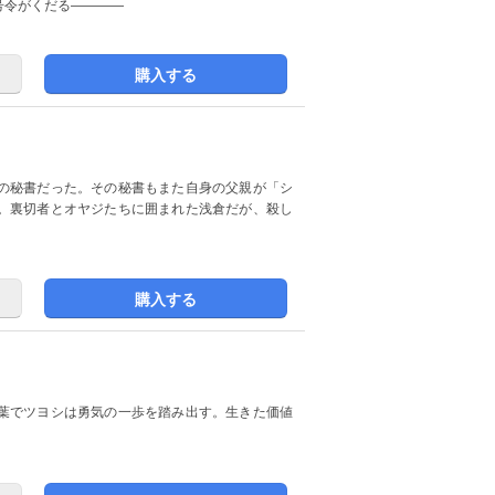
号令がくだる――――
購入する
の秘書だった。その秘書もまた自身の父親が「シ
。裏切者とオヤジたちに囲まれた浅倉だが、殺し
購入する
葉でツヨシは勇気の一歩を踏み出す。生きた価値