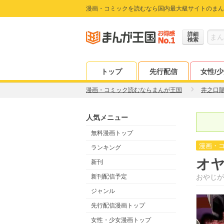
漫画・コミックを読むなら国内最大級サイトのまん
詳細
検索
トップ
先行配信
女性/
漫画・コミック読むならまんが王国
井之口
人気メニュー
無料漫画トップ
漫画・
ランキング
オ
新刊
新刊配信予定
おやじが
ジャンル
先行配信漫画トップ
女性・少女漫画トップ