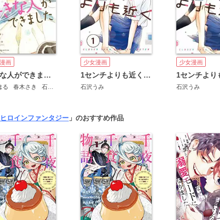
漫画
少女漫画
少女漫画
好きな人ができました
1センチよりも近く 分冊版
1センチより
はる
春木さき
石沢うみ
深間愛
石沢うみ
斉木優
霧花じゃこ
ひぐちにちほ
石沢うみ
ヒロインファンタジー
」のおすすめ作品