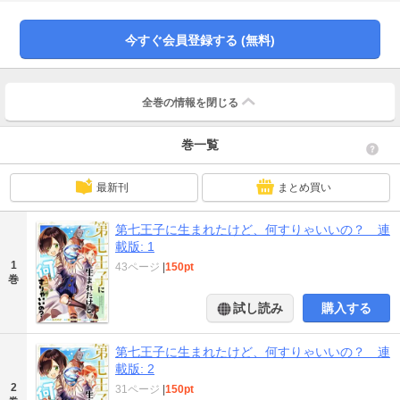
ヤは、自分を次期国王にと望んでいるが、正直、兄たちと争いなんてしたくな
い。――それじゃあ俺は、この世界で何をしたらいいんだろう？ 末っ子王子
ライモンドが前世の知識を生かして歩む、異世界ファンタジーライフ開幕！
今すぐ会員登録する (無料)
漫画内の告知等は過去のものとなりますので、ご注意ください。
全巻の情報を
閉じる
巻一覧
最新刊
まとめ買い
第七王子に生まれたけど、何すりゃいいの？ 連
載版: 1
1
43ページ
|
150pt
巻
試し読み
購入する
第七王子に生まれたけど、何すりゃいいの？ 連
載版: 2
2
31ページ
|
150pt