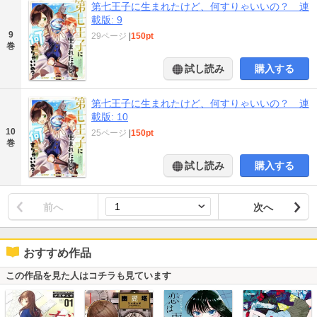
第七王子に生まれたけど、何すりゃいいの？ 連
載版: 9
9
29ページ
|
150pt
巻
試し読み
購入する
第七王子に生まれたけど、何すりゃいいの？ 連
載版: 10
10
25ページ
|
150pt
巻
試し読み
購入する
前へ
次へ
おすすめ作品
この作品を見た人はコチラも見ています