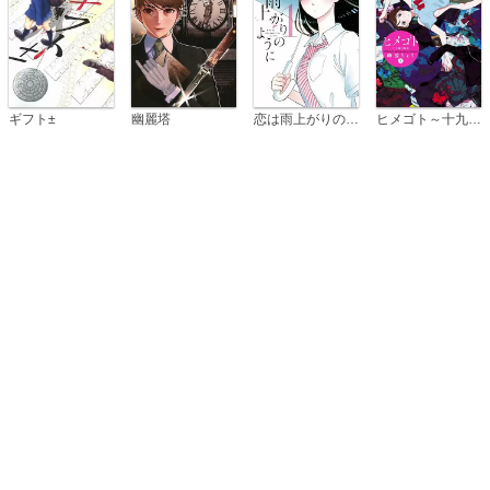
恋は雨上がりのように
ギフト±
幽麗塔
ヒメゴト～十九歳の制服～