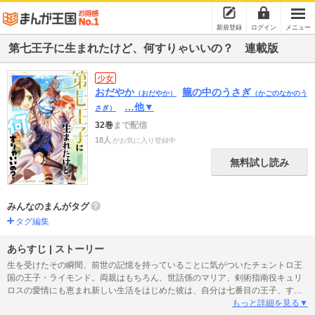
新規登録
ログイン
メニュー
第七王子に生まれたけど、何すりゃいいの？ 連載版
少女
おだやか
籠の中のうさぎ
（おだやか）
（かごのなかのう
…他▼
さぎ）
32巻
まで配信
18人
がお気に入り登録中
無料試し読み
みんなのまんがタグ
タグ編集
あらすじ | ストーリー
生を受けたその瞬間、前世の記憶を持っていることに気がついたチェントロ王
国の王子・ライモンド。両親はもちろん、世話係のマリア、剣術指南役キュリ
ロスの愛情にも恵まれ新しい生活をはじめた彼は、自分は七番目の王子、すな
わち六人の兄がいることを知った。しかもみんなすごい人ばかり。母であるマ
もっと詳細を見る▼