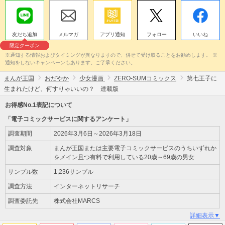
友だち追加
メルマガ
アプリ通知
フォロー
いいね
限定クーポン
※通知する情報およびタイミングが異なりますので、併せて受け取ることをお勧めします。 ※
通知をしないキャンペーンもあります。ご了承ください。
まんが王国
おだやか
少女漫画
ZERO-SUMコミックス
第七王子に
生まれたけど、何すりゃいいの？ 連載版
お得感No.1表記について
「電子コミックサービスに関するアンケート」
調査期間
2026年3月6日～2026年3月18日
調査対象
まんが王国または主要電子コミックサービスのうちいずれか
をメイン且つ有料で利用している20歳～69歳の男女
サンプル数
1,236サンプル
調査方法
インターネットリサーチ
調査委託先
株式会社MARCS
詳細表示▼