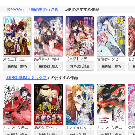
「
おだやか
」 「
籠の中のうさぎ
」
のおすすめ作品
…他
【単話】結界師の一輪華
第七王子に生まれたけど、何すりゃいいの？
結界師の一輪華
冒険者をクビになったので、錬金術師として出直します！ ～辺境開拓？ よし、俺に任せとけ！
無料試し読み
無料試し読み
無料試し読み
無料試し読み
「
ZERO-SUMコミックス
」のおすすめ作品
ふつつかな悪女ではございますが ～雛宮蝶鼠とりかえ伝～
悪の華道を行きましょう【コミックス版】
王太子妃になんてなりたくない!! 婚約者編
ふつつかな悪女ではございますが ～雛宮蝶鼠とりかえ伝～ 連載版
無料試し読み
無料試し読み
無料試し読み
無料試し読み