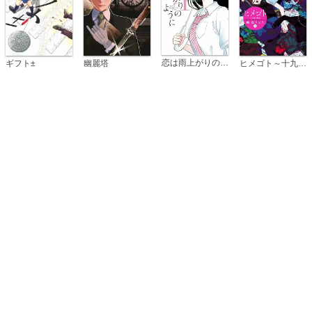
恋は雨上がりのように
ギフト±
幽麗塔
ヒメゴト～十九歳の制服～