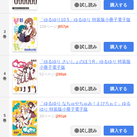
試し読み
購入する
「ゆるゆり10.5」ゆるゆり 特装版小冊子電子版
120ページ
|
857pt
3
巻
試し読み
購入する
「ゆるゆり さいしょのほうR」ゆるゆり 特装版
小冊子電子版
4
52ページ
|
286pt
巻
試し読み
購入する
「ゆるゆり なちゅやちゅみ！えぴろぉぐ」ゆる
ゆり 特装版小冊子電子版
5
20ページ
|
291pt
巻
試し読み
購入する