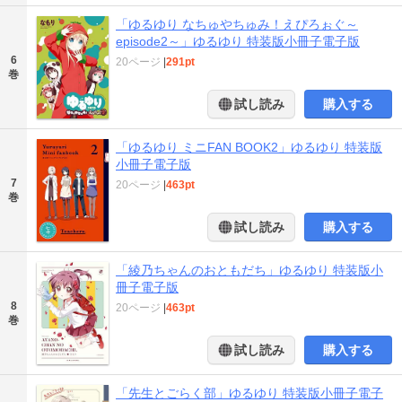
「ゆるゆり なちゅやちゅみ！えぴろぉぐ～
episode2～」ゆるゆり 特装版小冊子電子版
6
20ページ
|
291pt
巻
試し読み
購入する
「ゆるゆり ミニFAN BOOK2」ゆるゆり 特装版
小冊子電子版
7
20ページ
|
463pt
巻
試し読み
購入する
「綾乃ちゃんのおともだち」ゆるゆり 特装版小
冊子電子版
8
20ページ
|
463pt
巻
試し読み
購入する
「先生とごらく部」ゆるゆり 特装版小冊子電子