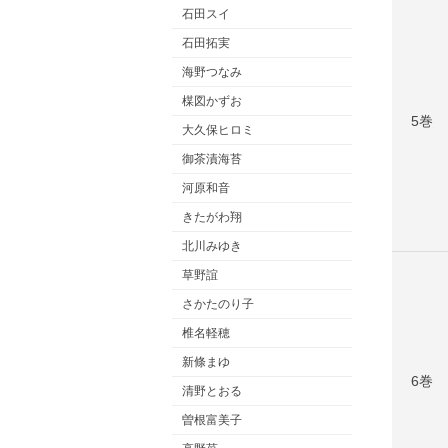
石田スイ
石田拓実
海野つなみ
楳図かずお
5巻
大久保ヒロミ
御茶漬海苔
河原和音
きたがわ翔
北川みゆき
草野誼
さかたのり子
椎名軽穂
新條まゆ
6巻
清野とおる
曽根富美子