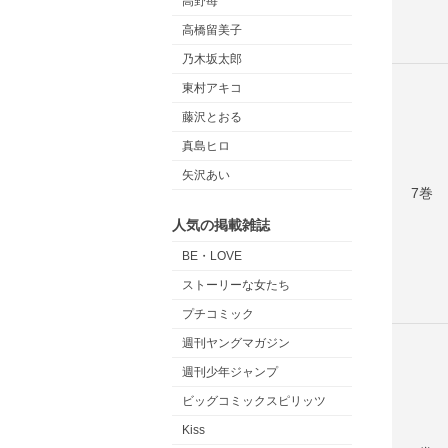
高野苺
高橋留美子
乃木坂太郎
東村アキコ
藤沢とおる
真島ヒロ
矢沢あい
7巻
人気の掲載雑誌
BE・LOVE
ストーリーな女たち
プチコミック
週刊ヤングマガジン
週刊少年ジャンプ
ビッグコミックスピリッツ
Kiss