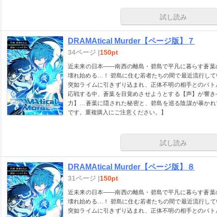
試し読み
DRAMAtical Murder【ページ版】７
34ページ |
150pt
近未来の日本――南西の離島・碧島で平凡に暮らす蒼葉
壊れ始める…！ 碧島に住む若者たちの間で最近流行し
突如ライムに引きずり込まれ、正体不明の相手とのバト
応戦する中、蒼葉を目覚めさせようとする【声】が響き
力】…蒼葉に隠された秘密と、碧島を巡る陰謀が暴かれていく…
です。重複購入にご注意ください。】
試し読み
DRAMAtical Murder【ページ版】８
31ページ |
150pt
近未来の日本――南西の離島・碧島で平凡に暮らす蒼葉
壊れ始める…！ 碧島に住む若者たちの間で最近流行し
突如ライムに引きずり込まれ、正体不明の相手とのバト