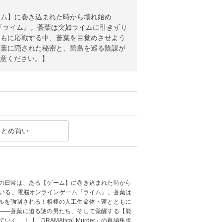
ーム】に巻き込まれた時から壊れ始め
『ライム』。蒼葉は突如ライムに引きずり
ともに応戦する中、蒼葉を目覚めさせよう
蒼葉に隠された秘密と、碧島を巡る陰謀が
ご注意ください。】
まとめ買い
の日常は、ある【ゲーム】に巻き込まれた時から
ている、電脳オンラインゲーム『ライム』。蒼葉は
ルを強制される！相棒の人工生命体・蓮とともに
――蒼葉に迫る謎の男たち、そして覚醒する【能
！【「DRAMAtical Murder」の再編集版