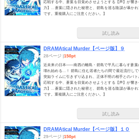
応戦する中、蒼葉を目覚めさせようとする【声】が響き
力】…蒼葉に隠された秘密と、碧島を巡る陰謀が暴かれていく…
です。重複購入にご注意ください。】
試し読み
DRAMAtical Murder【ページ版】９
28ページ |
150pt
近未来の日本――南西の離島・碧島で平凡に暮らす蒼葉
壊れ始める…！ 碧島に住む若者たちの間で最近流行し
突如ライムに引きずり込まれ、正体不明の相手とのバト
応戦する中、蒼葉を目覚めさせようとする【声】が響き
力】…蒼葉に隠された秘密と、碧島を巡る陰謀が暴かれていく…
です。重複購入にご注意ください。】
試し読み
DRAMAtical Murder【ページ版】１０
29ページ |
150pt