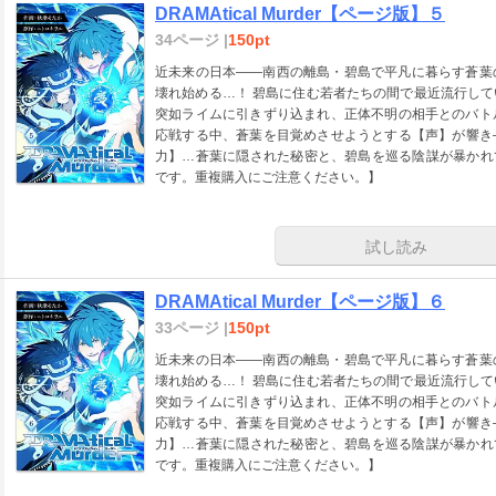
DRAMAtical Murder【ページ版】５
34ページ |
150pt
近未来の日本――南西の離島・碧島で平凡に暮らす蒼葉
壊れ始める…！ 碧島に住む若者たちの間で最近流行し
突如ライムに引きずり込まれ、正体不明の相手とのバト
応戦する中、蒼葉を目覚めさせようとする【声】が響き
力】…蒼葉に隠された秘密と、碧島を巡る陰謀が暴かれていく…
です。重複購入にご注意ください。】
試し読み
DRAMAtical Murder【ページ版】６
33ページ |
150pt
近未来の日本――南西の離島・碧島で平凡に暮らす蒼葉
壊れ始める…！ 碧島に住む若者たちの間で最近流行し
突如ライムに引きずり込まれ、正体不明の相手とのバト
応戦する中、蒼葉を目覚めさせようとする【声】が響き
力】…蒼葉に隠された秘密と、碧島を巡る陰謀が暴かれていく…
です。重複購入にご注意ください。】