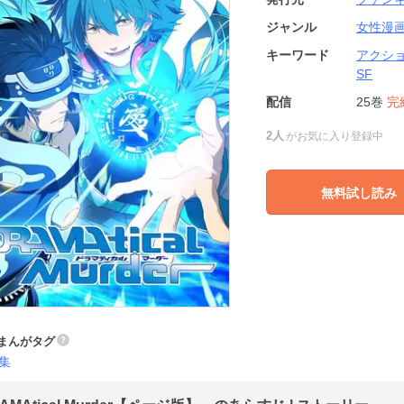
ジャンル
女性漫
キーワード
アクシ
SF
配信
25巻
完
2人
がお気に入り登録中
無料試し読み
まんがタグ
集