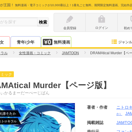
が王国！
無料漫画・電子コミックが10,000冊以上！1冊丸ごと無料、期間限定無料漫画、完結作
ログイン
会員登録
初め
少女
青年/少年
無料漫画
ジャン
キラル
女性漫画・コミック
JAMTOON
DRAMAtical Murder【
コミック
AMAtical Murder【ページ版】
ぃかるまーだーぺーじばん
著者・作者
ニトロ
JA
か）
掲載雑誌
JAMTO
発行元
ファン