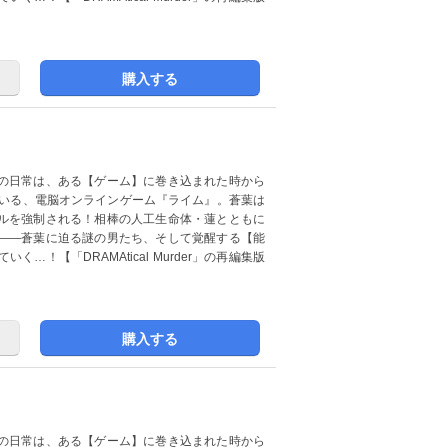
購入する
の日常は、ある【ゲーム】に巻き込まれた時から
ている、電脳オンラインゲーム『ライム』。蒼葉は
ルを強制される！相棒の人工生命体・蓮とともに
――蒼葉に迫る謎の男たち、そして覚醒する【能
！【「DRAMAtical Murder」の再編集版
購入する
の日常は、ある【ゲーム】に巻き込まれた時から