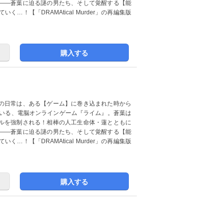
――蒼葉に迫る謎の男たち、そして覚醒する【能
！【「DRAMAtical Murder」の再編集版
購入する
の日常は、ある【ゲーム】に巻き込まれた時から
ている、電脳オンラインゲーム『ライム』。蒼葉は
ルを強制される！相棒の人工生命体・蓮とともに
――蒼葉に迫る謎の男たち、そして覚醒する【能
！【「DRAMAtical Murder」の再編集版
購入する