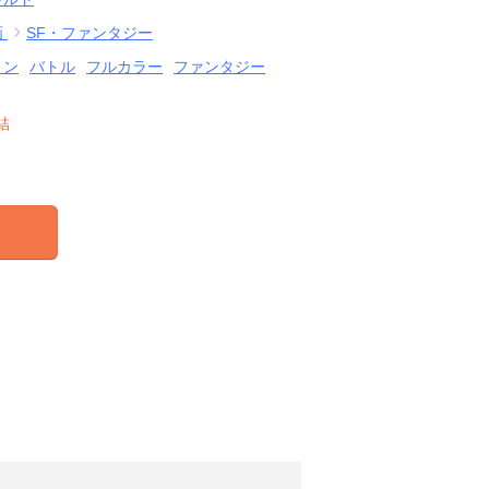
画
SF・ファンタジー
ョン
バトル
フルカラー
ファンタジー
結