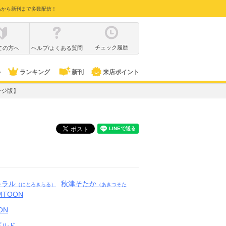
品から新刊まで多数配信！
チェック履歴
ての方へ
ヘルプ/よくある質問
ル
ランキング
新刊
来店ポイント
ページ版】
キラル
秋津そたか
（にとろきらる）
（あきつそた
MTOON
ON
ギルド