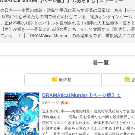
AMAtical Murder【ページ版】」のあらすじ | ストーリー
来の日本――南西の離島・碧島で平凡に暮らす蒼葉の日常は、ある【ゲ
！ 碧島に住む若者たちの間で最近流行している、電脳オンラインゲーム
れ、正体不明の相手とのバトルを強制される！相棒の人工生命体・蓮と
る【声】が響き――蒼葉に迫る謎の男たち、そして覚醒する【能力】…
ていく…！【「DRAMAtical Murder」の再編集版です。重複購入に
巻一覧
最終巻
DRAMAtical Murder【ページ版】１
39ページ |
0pt
近未来の日本――南西の離島・碧島で平凡に暮らす蒼葉
壊れ始める…！ 碧島に住む若者たちの間で最近流行し
突如ライムに引きずり込まれ、正体不明の相手とのバト
応戦する中、蒼葉を目覚めさせようとする【声】が響き
力】…蒼葉に隠された秘密と、碧島を巡る陰謀が暴かれていく…