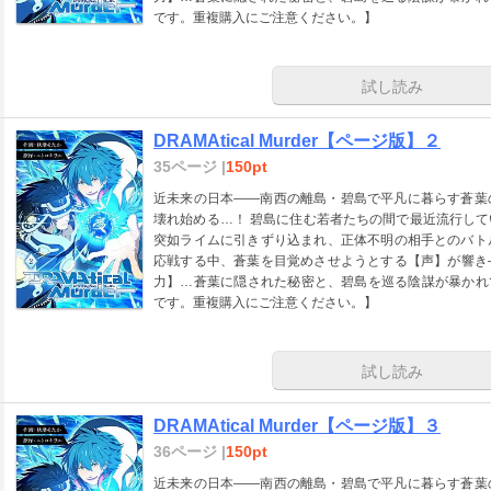
です。重複購入にご注意ください。】
試し読み
DRAMAtical Murder【ページ版】２
35ページ |
150pt
近未来の日本――南西の離島・碧島で平凡に暮らす蒼葉
壊れ始める…！ 碧島に住む若者たちの間で最近流行し
突如ライムに引きずり込まれ、正体不明の相手とのバト
応戦する中、蒼葉を目覚めさせようとする【声】が響き
力】…蒼葉に隠された秘密と、碧島を巡る陰謀が暴かれていく…
です。重複購入にご注意ください。】
試し読み
DRAMAtical Murder【ページ版】３
36ページ |
150pt
近未来の日本――南西の離島・碧島で平凡に暮らす蒼葉