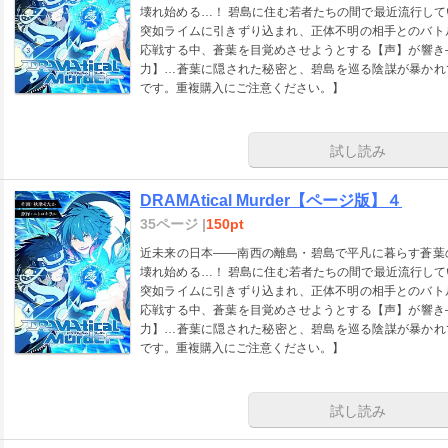
壊れ始める…！ 碧島に住む若者たちの間で最近流行し
突如ライムに引きずり込まれ、正体不明の相手とのバト
応戦する中、蒼葉を目覚めさせようとする【声】が響き
力】…蒼葉に隠された秘密と、碧島を巡る陰謀が暴かれていく…
です。重複購入にご注意ください。】
試し読み
DRAMAtical Murder【ページ版】４
35ページ |
150pt
近未来の日本――南西の離島・碧島で平凡に暮らす蒼葉
壊れ始める…！ 碧島に住む若者たちの間で最近流行し
突如ライムに引きずり込まれ、正体不明の相手とのバト
応戦する中、蒼葉を目覚めさせようとする【声】が響き
力】…蒼葉に隠された秘密と、碧島を巡る陰謀が暴かれていく…
です。重複購入にご注意ください。】
試し読み