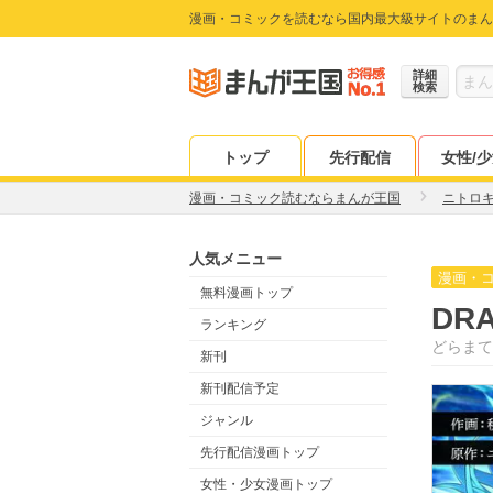
漫画・コミックを読むなら国内最大級サイトのまん
詳細
検索
トップ
先行配信
女性/
漫画・コミック読むならまんが王国
ニトロ
人気メニュー
漫画・
無料漫画トップ
DR
ランキング
どらまて
新刊
新刊配信予定
ジャンル
先行配信漫画トップ
女性・少女漫画トップ