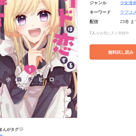
ジャンル
少女漫
キーワード
ラブコ
配信
23巻
ま
7人
がお気に入り登録中
無料試し読み
まんがタグ