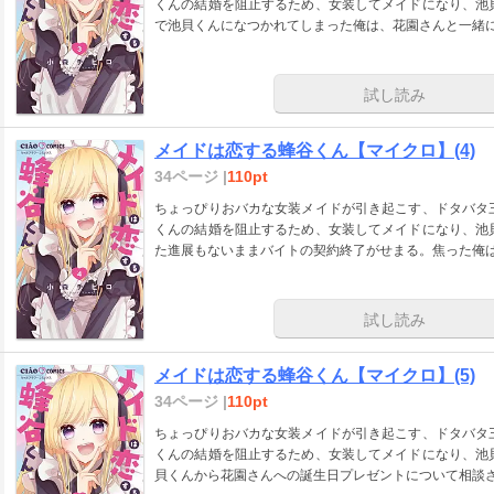
くんの結婚を阻止するため、女装してメイドになり、池
で池貝くんになつかれてしまった俺は、花園さんと一緒
試し読み
メイドは恋する蜂谷くん【マイクロ】(4)
34ページ |
110pt
ちょっぴりおバカな女装メイドが引き起こす、ドタバタ
くんの結婚を阻止するため、女装してメイドになり、池
た進展もないままバイトの契約終了がせまる。焦った俺
試し読み
メイドは恋する蜂谷くん【マイクロ】(5)
34ページ |
110pt
ちょっぴりおバカな女装メイドが引き起こす、ドタバタ
くんの結婚を阻止するため、女装してメイドになり、池
貝くんから花園さんへの誕生日プレゼントについて相談さ