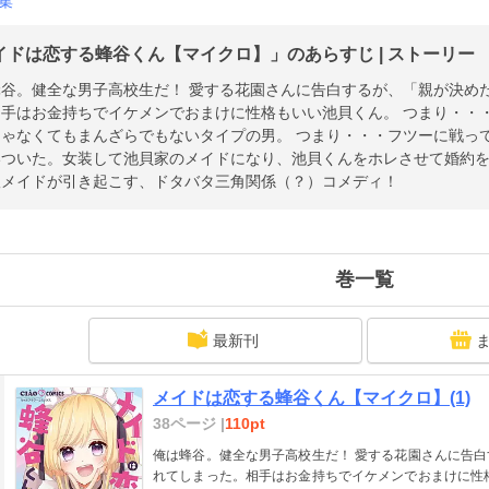
集
イドは恋する蜂谷くん【マイクロ】」のあらすじ | ストーリー
蜂谷。健全な男子高校生だ！ 愛する花園さんに告白するが、「親が決め
相手はお金持ちでイケメンでおまけに性格もいい池貝くん。 つまり・・
ゃなくてもまんざらでもないタイプの男。 つまり・・・フツーに戦っ
いついた。女装して池貝家のメイドになり、池貝くんをホレさせて婚約を
娘メイドが引き起こす、ドタバタ三角関係（？）コメディ！
巻一覧
最新刊
メイドは恋する蜂谷くん【マイクロ】(1)
38ページ |
110pt
俺は蜂谷。健全な男子高校生だ！ 愛する花園さんに告
れてしまった。相手はお金持ちでイケメンでおまけに性