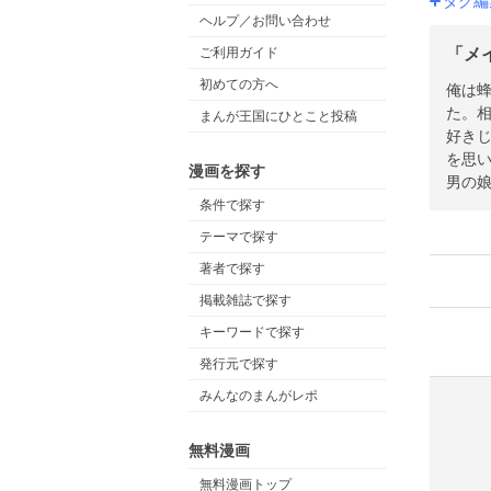
タグ編
ヘルプ／お問い合わせ
「メ
ご利用ガイド
初めての方へ
俺は
た。
まんが王国にひとこと投稿
好きじ
を思
漫画を探す
男の
条件で探す
テーマで探す
著者で探す
掲載雑誌で探す
キーワードで探す
発行元で探す
みんなのまんがレポ
無料漫画
無料漫画トップ