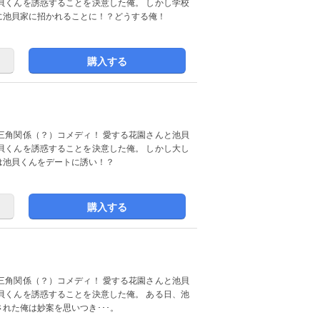
貝くんを誘惑することを決意した俺。 しかし学校
に池貝家に招かれることに！？どうする俺！
購入する
三角関係（？）コメディ！ 愛する花園さんと池貝
貝くんを誘惑することを決意した俺。 しかし大し
は池貝くんをデートに誘い！？
購入する
三角関係（？）コメディ！ 愛する花園さんと池貝
貝くんを誘惑することを決意した俺。 ある日、池
れた俺は妙案を思いつき･･･。