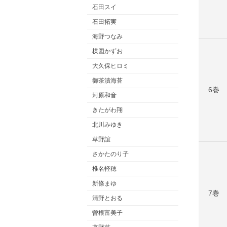
石田スイ
石田拓実
海野つなみ
楳図かずお
大久保ヒロミ
御茶漬海苔
6巻
河原和音
きたがわ翔
北川みゆき
草野誼
さかたのり子
椎名軽穂
新條まゆ
7巻
清野とおる
曽根富美子