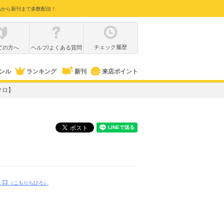
品から新刊まで多数配信！
チェック履歴
ての方へ
ヘルプ/よくある質問
ンル
ランキング
新刊
来店ポイント
クロ】
ヒロ
（こもりちひろ）