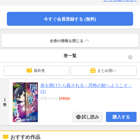
ソ」、くまき絵里「悲しみのバラ屋敷」、えびなしお「森ののくまちゃん」
今すぐ会員登録する (無料)
全巻の情報を
閉じる
巻一覧
最終巻
まとめ買い
扉を開けたら殺される－恐怖の館へようこそ－
(1)
172ページ
|
440pt
1
巻
試し読み
購入する
おすすめ作品