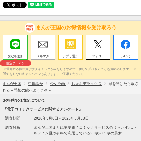
まんが王国のお得情報を受け取ろう
友だち追加
メルマガ
アプリ通知
フォロー
いいね
限定クーポン
※通知する情報およびタイミングが異なりますので、併せて受け取ることをお勧めします。 ※
通知をしないキャンペーンもあります。ご了承ください。
まんが王国
中嶋ゆか
少女漫画
ちゃおデラックス
扉を開けたら殺さ
れる－恐怖の館へようこそ－
お得感No.1表記について
「電子コミックサービスに関するアンケート」
調査期間
2026年3月6日～2026年3月18日
調査対象
まんが王国または主要電子コミックサービスのうちいずれか
をメイン且つ有料で利用している20歳～69歳の男女