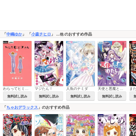
「
中嶋ゆか
」 「
小森チヒロ
」
のおすすめ作品
…他
わらってヒミコさん
マジたん！
人魚のナミダ
天使と悪魔とわたし。
無料試し読み
無料試し読み
無料試し読み
無料試し読み
「
ちゃおデラックス
」のおすすめ作品