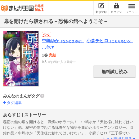
新規登録
ログイン
メニュー
扉を開けたら殺される－恐怖の館へようこそ－
少女
中嶋ゆか
小森チヒロ
（なかじまゆか）
（こもりちひろ）
…他▼
1巻
完結
9人
がお気に入り登録中
無料試し読み
みんなのまんがタグ
タグ編集
あらすじ | ストーリー
秘密の館の扉を開けると…戦慄のホラー集！ 中嶋ゆか「天使様に触れてはい
けない」他、秘密の館で起こる猟奇的な物語を集めたホラーアンソロジー。収
録作品／中嶋ゆか「天使様に触れてはいけない」、小森チヒロ「王子様でいさ
せて」、小室栄子「殺人の館」、環方このみ「白雪姫」「カイダンヘヨウコ
もっと詳細を見る▼