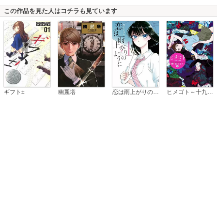
この作品を見た人はコチラも見ています
恋は雨上がりのように
ギフト±
幽麗塔
ヒメゴト～十九歳の制服～