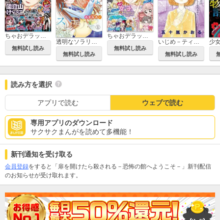
ちゃおデラックスホラー
ちゃおデラックス
透明なソラリス【マイクロ】
いじめ－ティアーズセレクション－
無料試し読み
無料試し読み
無料試し読み
無料試し読み
読み方を選択
アプリで読む
ウェブで読む
専用アプリのダウンロード
サクサクまんがを読めて多機能！
新刊通知を受け取る
会員登録
をすると「扉を開けたら殺される－恐怖の館へようこそ－」新刊配信
のお知らせが受け取れます。