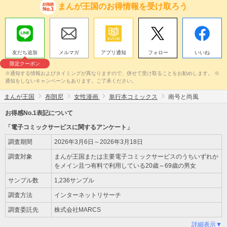
まんが王国のお得情報を受け取ろう
友だち追加
メルマガ
アプリ通知
フォロー
いいね
限定クーポン
※通知する情報およびタイミングが異なりますので、併せて受け取ることをお勧めします。 ※
通知をしないキャンペーンもあります。ご了承ください。
まんが王国
布朗尼
女性漫画
単行本コミックス
南号と尚風
お得感No.1表記について
「電子コミックサービスに関するアンケート」
調査期間
2026年3月6日～2026年3月18日
調査対象
まんが王国または主要電子コミックサービスのうちいずれか
をメイン且つ有料で利用している20歳～69歳の男女
サンプル数
1,236サンプル
調査方法
インターネットリサーチ
調査委託先
株式会社MARCS
詳細表示▼