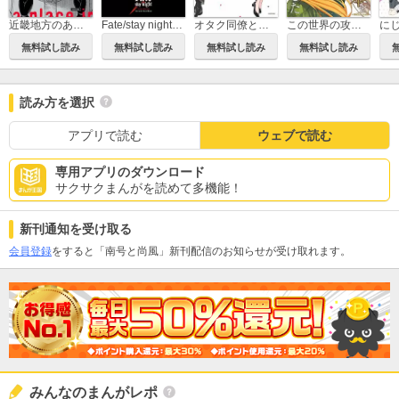
近畿地方のある場所について
Fate/stay night［Unlimited Blade Works］
オタク同僚と偽装結婚した結果、毎日がメッチャ楽しいんだけど！
この世界の攻略本を拾ってしまいました
無料試し読み
無料試し読み
無料試し読み
無料試し読み
読み方を選択
アプリで読む
ウェブで読む
専用アプリのダウンロード
サクサクまんがを読めて多機能！
新刊通知を受け取る
会員登録
をすると「南号と尚風」新刊配信のお知らせが受け取れます。
みんなのまんがレポ