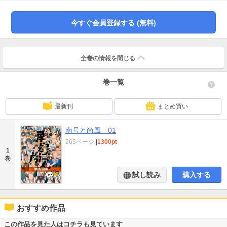
今すぐ会員登録する (無料)
全巻の情報を
閉じる
巻一覧
最新刊
まとめ買い
南号と尚風 01
263ページ
|
1300pt
1
巻
試し読み
購入する
おすすめ作品
この作品を見た人はコチラも見ています