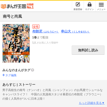
新規登録
ログイン
メニュー
南号と尚風
女性
布朗尼
串山大
（ぶらうにー）
（くしやまだい）
1巻
まで配信
1人
がお気に入り登録中
無料試し読み
みんなのまんがタグ
タグ編集
あらすじ | ストーリー
男子高校生の南号（ナンハオ）と尚風（シャンフォン）のお馬鹿でシュールな
キャンパスライフ！ 中国の人気漫画スタジオ幕星社の布朗尼（ブラウニー）
の描く人気作がついに日本上陸！
もっと詳細を見る▼