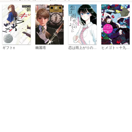
恋は雨上がりのように
ギフト±
幽麗塔
ヒメゴト～十九歳の制服～