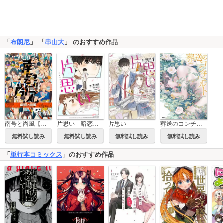
「
布朗尼
」 「
串山大
」 のおすすめ作品
南号と尚風【タテスク】
片思い 暗恋（AN LIAN） 【タテスク】
片思い
葬送のコンチェルト
無料試し読み
無料試し読み
無料試し読み
無料試し読み
「
単行本コミックス
」のおすすめ作品