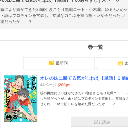
レの妹に勝てる気がしねえ【単話】」のあらすじ | ストーリー
再婚により妹ができた23歳引きこもり無職ニート・小木瀧。ゆるふわか
・詩はプロテインを常飲し、立派な力こぶを持つ筋トレ女子だった…!!
た瀧だったが――？
巻一覧
最新刊
オレの妹に勝てる気がしねえ【単話】1 前
44ページ |
200pt
親の再婚により妹ができた23歳引きこもり無職ニート
した瀧だったが、妹・詩はプロテインを常飲し、立派な力
せられ、一緒に筋トレを始めた瀧だったが――？
試し読み