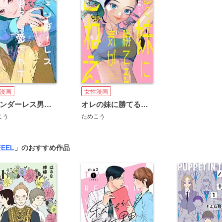
漫画
女性漫画
ジェンダーレス男子に愛されています。
オレの妹に勝てる気がしねえ【単行本版】
こう
ためこう
FEEL
」のおすすめ作品