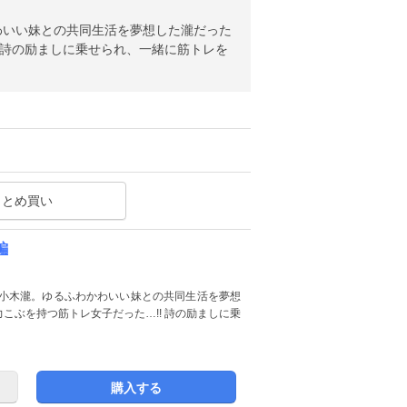
わいい妹との共同生活を夢想した瀧だった
 詩の励ましに乗せられ、一緒に筋トレを
まとめ買い
編
・小木瀧。ゆるふわかわいい妹との共同生活を夢想
こぶを持つ筋トレ女子だった…!! 詩の励ましに乗
購入する