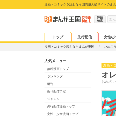
漫画・コミックを読むなら国内最大級サイトのまん
詳細
検索
トップ
先行配信
女性/
漫画・コミック読むならまんが王国
ためこ
人気メニュー
漫画・
無料漫画トップ
オ
ランキング
おれのい
新刊
新刊配信予定
ジャンル
先行配信漫画トップ
女性・少女漫画トップ