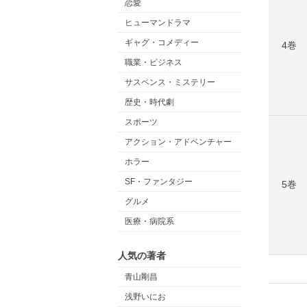
恋愛
ヒューマンドラマ
ギャグ・コメディー
4巻
職業・ビジネス
サスペンス・ミステリー
歴史・時代劇
スポーツ
アクション・アドベンチャー
ホラー
SF・ファンタジー
5巻
グルメ
医療・病院系
人気の著者
青山剛昌
浅野いにお