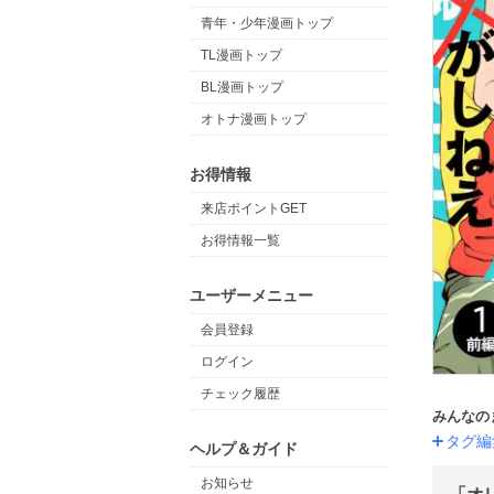
青年・少年漫画トップ
TL漫画トップ
BL漫画トップ
オトナ漫画トップ
お得情報
来店ポイントGET
お得情報一覧
ユーザーメニュー
会員登録
ログイン
チェック履歴
みんなの
タグ編
ヘルプ＆ガイド
お知らせ