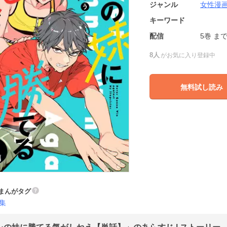
ジャンル
女性漫
キーワード
配信
5巻
ま
8人
がお気に入り登録中
無料試し読み
まんがタグ
集