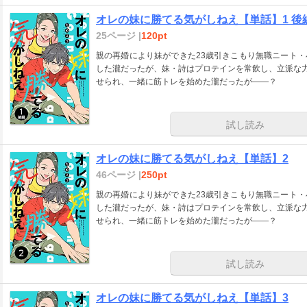
オレの妹に勝てる気がしねえ【単話】1 後
25ページ |
120pt
親の再婚により妹ができた23歳引きこもり無職ニート
した瀧だったが、妹・詩はプロテインを常飲し、立派な力
せられ、一緒に筋トレを始めた瀧だったが――？
試し読み
オレの妹に勝てる気がしねえ【単話】2
46ページ |
250pt
親の再婚により妹ができた23歳引きこもり無職ニート
した瀧だったが、妹・詩はプロテインを常飲し、立派な力
せられ、一緒に筋トレを始めた瀧だったが――？
試し読み
オレの妹に勝てる気がしねえ【単話】3