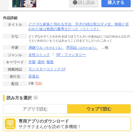
試し読み
購入する
作品詳細
どクズな家族と別れる方法 天才の姉は実はダメ女。無能と言
タイトル
われた妹は救国の魔導士だった（コミック）
かな
どくずなかぞくとわかれるほうほうてんさいのあねはじつはだめおんなむの
うといわれたいもうとはきゅうこくのまどうしだったこみっく
洲鎌ウル
早田結
…他
作家
（すがまうる）
（はやたゆう）
女性コミック
SF・ファンタジー
ジャンル
学園
虐待
毒親
キーワード
モンスターコミックスf
掲載雑誌
双葉社
発行元
5巻
完結
配信
読み方を選択
アプリで読む
ウェブで読む
専用アプリのダウンロード
サクサクまんがを読めて多機能！