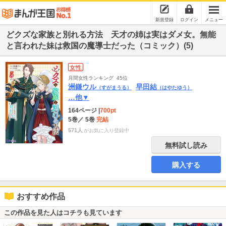
新規登録
ログイン
メニュー
どクズな家族と別れる方法 天才の姉は実はダメ女。無能
と言われた妹は救国の魔導士だった（コミック）(5)
女性
月間女性ランキング
45位
洲鎌ウル
早田結
（すがまうる）
（はやたゆう）
…他▼
164ページ
|
700pt
5巻
／ 5巻
完結
571人
がお気に入り登録中
無料試し読み
購入する
おすすめ作品
この作品を見た人はコチラも見ています