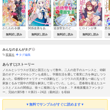
かたわれ令嬢が男装する理由(コミック)
関係改善をあきらめて距離をおいたら、塩対応だった婚約者が絡んでくるようになりました(コミック)
追放聖女のどろんこ農園生活～いつのまにか隣国を救ってしまいました～(コミック)
ヒロインが来る前に妊娠しました 詰んだはずの悪役令嬢ですが、どうやら違うようです(コミック)
無料試し読み
無料試し読み
無料試し読み
無料試し読み
みんなのまんがタグ
双葉社
タグ編集
あらすじ|ストーリー
ノエルとシリウスが王妃と国王になって数年。二人の息子のユーシスと、幼馴
染のオディーヌやルシアンも成長し、学園生活を通して着実に力を伸ばしつつ
あった。収穫祭やチャリティーの演劇など、シリウスの兄夫妻も一緒になって
家族ぐるみで国中の問題を解決して回っていた。しかし、思春期を迎えたユー
シスとノエルの関係は、徐々に複雑になってゆき…？ 本格派魔法ファンタジ
ー、完結の第5巻！※第21～24話（最終話）を収録
▼無料でサンプルがすぐに読めます▼