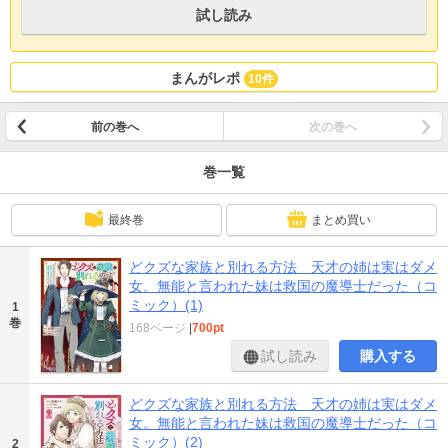
試し読み
まんがレポ
10件
前の巻へ
次の巻へ
巻一覧
最終巻
まとめ買い
どクズな家族と別れる方法 天才の姉は実はダメ
女。無能と言われた妹は救国の魔導士だった（コ
ミック）(1)
1
巻
168ページ
|
700pt
試し読み
購入する
どクズな家族と別れる方法 天才の姉は実はダメ
女。無能と言われた妹は救国の魔導士だった（コ
ミック）(2)
2