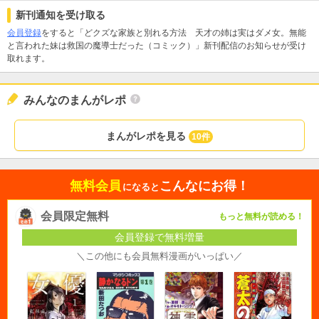
新刊通知を受け取る
会員登録
をすると「どクズな家族と別れる方法 天才の姉は実はダメ女。無能
と言われた妹は救国の魔導士だった（コミック）」新刊配信のお知らせが受け
取れます。
みんなのまんがレポ
まんがレポを見る
10件
無料会員
こんなにお得！
になると
会員限定無料
もっと無料が読める！
会員登録で無料増量
＼この他にも会員無料漫画がいっぱい／