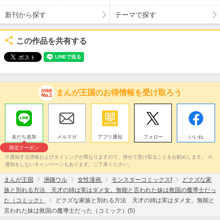
新刊から探す
テーマで探す
この作品を共有する
まんが王国のお得情報を受け取ろう
友だち追加
メルマガ
アプリ通知
フォロー
いいね
限定クーポン
※通知する情報およびタイミングが異なりますので、併せて受け取ることをお勧めします。 ※
通知をしないキャンペーンもあります。ご了承ください。
まんが王国
洲鎌ウル
女性漫画
モンスターコミックスf
どクズな家
族と別れる方法 天才の姉は実はダメ女。無能と言われた妹は救国の魔導士だっ
た（コミック）
どクズな家族と別れる方法 天才の姉は実はダメ女。無能と
言われた妹は救国の魔導士だった（コミック）(5)