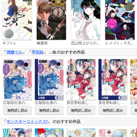
恋は雨上がりのように
ギフト±
幽麗塔
ヒメゴト～十九歳の制服～
「
洲鎌ウル
」 「
早田結
」
のおすすめ作品
…他
広報部出身の悪役令嬢ですが、無表情な王子が「君を手放したくない」と言い出しました【分冊版】
異世界転移したけど、王立学院で事務員やってます
異世界転移したけど、王立学院で事務員やってます【分冊版】
広報部出身の悪役令嬢ですが、無表情な王子が「君を手放したくない」と言い出しました
無料試し読み
無料試し読み
無料試し読み
無料試し読み
「
モンスターコミックスf
」 のおすすめ作品