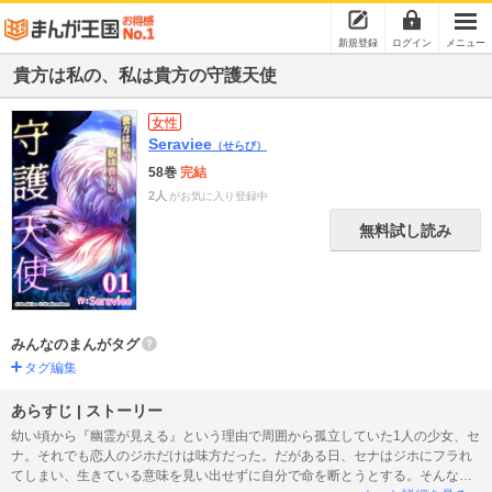
新規登録
ログイン
メニュー
貴方は私の、私は貴方の守護天使
女性
Seraviee
（せらび）
58巻
完結
2人
がお気に入り登録中
無料試し読み
みんなのまんがタグ
タグ編集
あらすじ | ストーリー
幼い頃から『幽霊が見える』という理由で周囲から孤立していた1人の少女、セ
ナ。それでも恋人のジホだけは味方だった。だがある日、セナはジホにフラれ
てしまい、生きている意味を見い出せずに自分で命を断とうとする。そんな