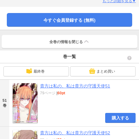
時、現れたのは白と黒の羽根を持った自称『守護天使』の不思議な男の子だっ
もっと詳細を見る▼
た。
今すぐ会員登録する (無料)
全巻の情報を
閉じる
巻一覧
最終巻
まとめ買い
貴方は私の、私は貴方の守護天使51
79ページ
|
60pt
51
巻
購入する
貴方は私の、私は貴方の守護天使52