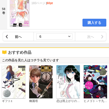
183ページ
|
60pt
58
巻
購入する
前へ
次へ
おすすめ作品
この作品を見た人はコチラも見ています
恋は雨上がりのように
ギフト±
幽麗塔
ヒメゴト～十九歳の制服～