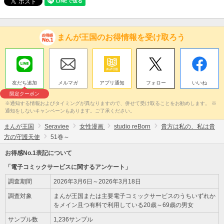
まんが王国のお得情報を受け取ろう
友だち追加
メルマガ
アプリ通知
フォロー
いいね
限定クーポン
※通知する情報およびタイミングが異なりますので、併せて受け取ることをお勧めします。 ※
通知をしないキャンペーンもあります。ご了承ください。
まんが王国
Seraviee
女性漫画
studio reBorn
貴方は私の、私は貴
方の守護天使
51巻～
お得感No.1表記について
「電子コミックサービスに関するアンケート」
調査期間
2026年3月6日～2026年3月18日
調査対象
まんが王国または主要電子コミックサービスのうちいずれか
をメイン且つ有料で利用している20歳～69歳の男女
サンプル数
1,236サンプル