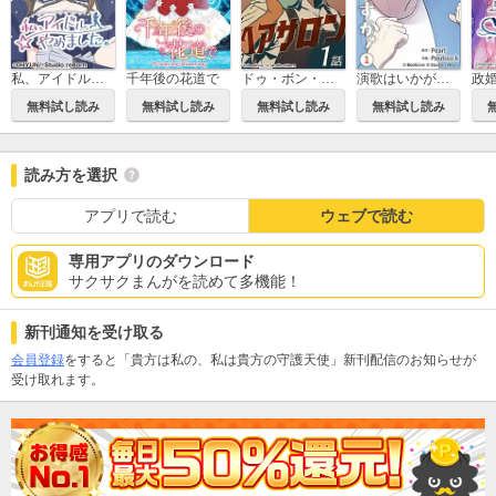
私、アイドルやめました。
千年後の花道で
ドゥ・ボン・ヘアサロン
演歌はいかがですか
無料試し読み
無料試し読み
無料試し読み
無料試し読み
読み方を選択
アプリで読む
ウェブで読む
専用アプリのダウンロード
サクサクまんがを読めて多機能！
新刊通知を受け取る
会員登録
をすると「貴方は私の、私は貴方の守護天使」新刊配信のお知らせが
受け取れます。