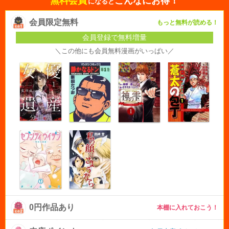
無料会員
こんなにお得！
になると
会員限定無料
もっと無料が読める！
会員登録で無料増量
＼この他にも会員無料漫画がいっぱい／
0円作品あり
本棚に入れておこう！