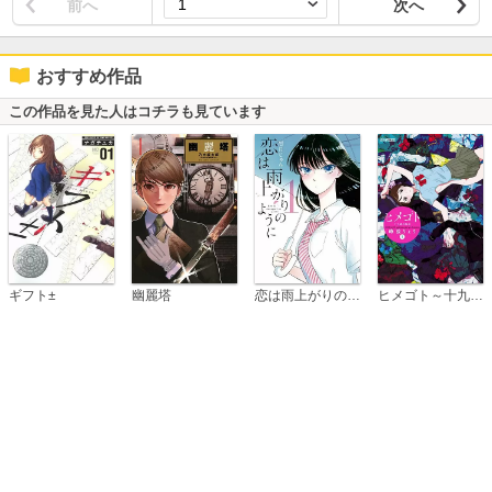
前へ
次へ
おすすめ作品
この作品を見た人はコチラも見ています
恋は雨上がりのように
ギフト±
幽麗塔
ヒメゴト～十九歳の制服～