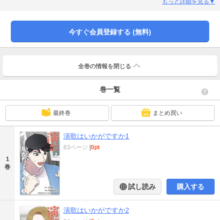
けられる。それはジェニーの新事業『演歌専用プラットフォーム』に協力する
もっと詳細を見る▼
ことで!?
今すぐ会員登録する (無料)
全巻の情報を
閉じる
巻一覧
最終巻
まとめ買い
演歌はいかがですか1
83ページ
|
0pt
1
巻
試し読み
購入する
演歌はいかがですか2