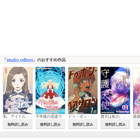
「
studio reBorn
」のおすすめ作品
私、アイドルやめました。
千年後の花道で
ドゥ・ボン・ヘアサロン
貴方は私の、私は貴方の守護天使
無料試し読み
無料試し読み
無料試し読み
無料試し読み