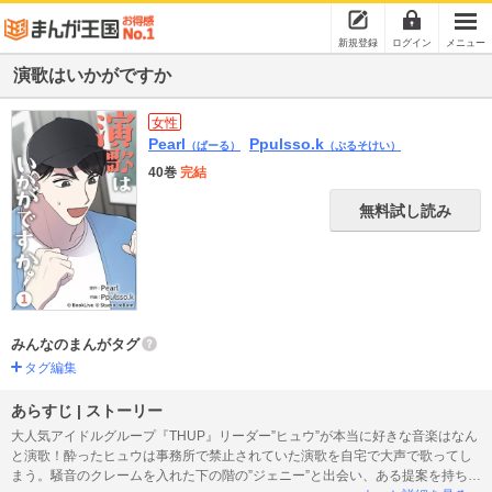
新規登録
ログイン
メニュー
演歌はいかがですか
女性
Pearl
Ppulsso.k
（ぱーる）
（ぷるそけい）
40巻
完結
無料試し読み
みんなのまんがタグ
タグ編集
あらすじ | ストーリー
大人気アイドルグループ『THUP』リーダー”ヒュウ”が本当に好きな音楽はなん
と演歌！酔ったヒュウは事務所で禁止されていた演歌を自宅で大声で歌ってし
まう。騒音のクレームを入れた下の階の”ジェニー”と出会い、ある提案を持ちか