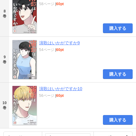
58ページ
|
60pt
8
巻
購入する
演歌はいかがですか9
54ページ
|
60pt
9
巻
購入する
演歌はいかがですか10
56ページ
|
60pt
10
巻
購入する