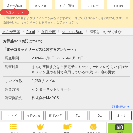
友だち追加
メルマガ
アプリ通知
フォロー
いいね
限定クーポン
※通知する情報およびタイミングが異なりますので、併せて受け取ることをお勧めします。 ※
通知をしないキャンペーンもあります。ご了承ください。
まんが王国
Pearl
女性漫画
studio reBorn
演歌はいかがですか
お得感No.1表記について
「電子コミックサービスに関するアンケート」
調査期間
2026年3月6日～2026年3月18日
調査対象
まんが王国または主要電子コミックサービスのうちいずれか
をメイン且つ有料で利用している20歳～69歳の男女
サンプル数
1,236サンプル
調査方法
インターネットリサーチ
調査委託先
株式会社MARCS
詳細表示▼
トップ
女性/少女
青年/少年
TL
BL
オトナ
無料
ジャンル
ランキング
新刊
来店ﾎﾟｲﾝﾄ