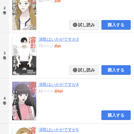
84ページ
|
0pt
2
巻
試し読み
購入する
演歌はいかがですか3
75ページ
|
0pt
3
巻
試し読み
購入する
演歌はいかがですか4
62ページ
|
60pt
4
巻
購入する
演歌はいかがですか5