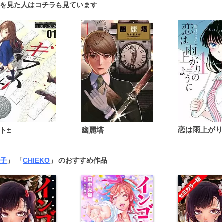
を見た人はコチラも見ています
ト±
幽麗塔
子
」 「
CHIEKO
」 のおすすめ作品