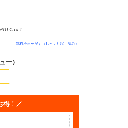
が受け取れます。
無料漫画を探す（じっくり試し読み）
ュー）
お得！／