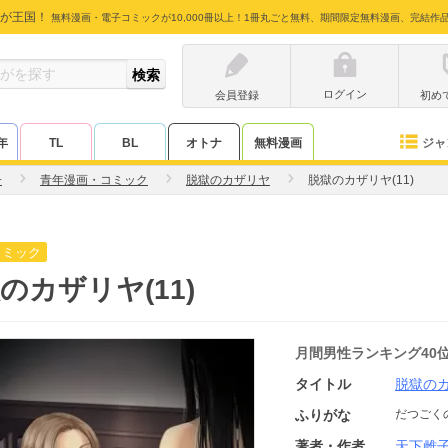
が王国！
無料漫画・電子コミックが10,000冊以上！1冊丸ごと無料、期間限定無料漫画、完結作
ログイン
会員登録
初め
ジャ
年
TL
BL
オトナ
無料漫画
子
青年漫画・コミック
脱獄のカザリヤ
脱獄のカザリヤ(11)
コミック
のカザリヤ(11)
月間男性ランキング
40
タイトル
脱獄の
ふりがな
だつごく
著者・作者
天下雌