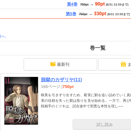
90pt
第4巻
→
750pt
(8/31 23:59まで)
330pt
第5巻
→
750pt
(8/31 23:59まで)
巻へ
巻一覧
最新刊
脱獄のカザリヤ(11)
166ページ |
750pt
映美を引きずり出すため、着実に劉を追い詰めていく真
美の信頼を失った劉は焦りを見せ始める。一方で、再び
戦相手のミツキは、試合途中で邪悪な本性を現し──
試し読み