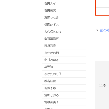
石田スイ
石田拓実
海野つなみ
楳図かずお
前の
大久保ヒロミ
御茶漬海苔
河原和音
きたがわ翔
北川みゆき
草野誼
さかたのり子
椎名軽穂
11巻
新條まゆ
清野とおる
曽根富美子