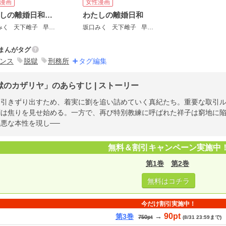
漫画
女性漫画
わたしの離婚日和【分冊版】
わたしの離婚日和
みく
天下雌子
早美静華
坂口みく
天下雌子
早美静華
まんがタグ
ンス
脱獄
刑務所
タグ編集
獄のカザリヤ」のあらすじ | ストーリー
を引きずり出すため、着実に劉を追い詰めていく真紀たち。重要な取引
劉は焦りを見せ始める。一方で、再び特別教練に呼ばれた祥子は窮地に
悪な本性を現し──
無料＆割引キャンペーン実施中
第1巻
第2巻
無料はコチラ
今だけ割引実施中！
90pt
第3巻
→
750pt
(8/31 23:59まで)