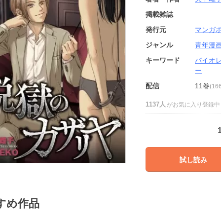
掲載雑誌
発行元
マンガ
ジャンル
青年漫
キーワード
バイオ
ー
配信
11巻
(1
1137人
がお気に入り登録中
試し読み
すめ作品