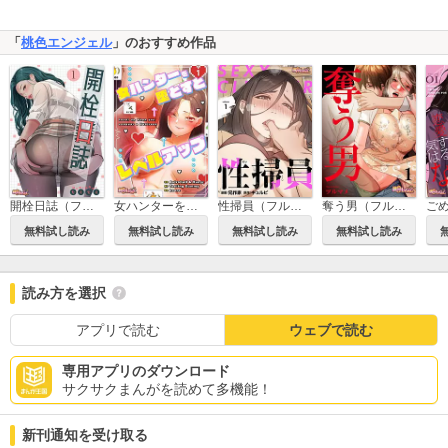
「
桃色エンジェル
」のおすすめ作品
開栓日誌（フルカラー）
女ハンターを堕とすとレベルアップ（フルカラー）
性掃員（フルカラー）
奪う男（フルカラー）
無料試し読み
無料試し読み
無料試し読み
無料試し読み
読み方を選択
アプリで読む
ウェブで読む
専用アプリのダウンロード
サクサクまんがを読めて多機能！
新刊通知を受け取る