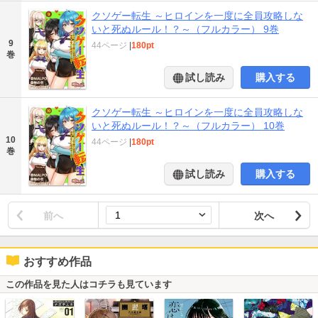
クソゲー転生 ～ヒロインを一度に全員攻略しな
いと死ぬルール！？～（フルカラー） 9巻
9
44ページ
|
180pt
巻
試し読み
購入する
クソゲー転生 ～ヒロインを一度に全員攻略しな
いと死ぬルール！？～（フルカラー） 10巻
10
44ページ
|
180pt
巻
試し読み
購入する
前へ
次へ
おすすめ作品
この作品を見た人はコチラも見ています