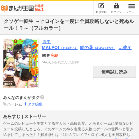
新規登録
ログイン
メニュー
クソゲー転生 ～ヒロインを一度に全員攻略しないと死ぬル
ール！？～（フルカラー）
青年
MALPOI
飴の花
…他▼
（まるぽい）
（あめのはな）
60巻
完結
547人
がお気に入り登録中
無料試し読み
みんなのまんがタグ
ハーレム
タグ編集
あらすじ | ストーリー
ゲームのレビューを生業とする主人公・高橋真琴。とあるゲームに辛辣なレビ
ューを投稿したところ、そのゲームの神を名乗る人物にゲームの世界へと引き
込まれてしまった！？解放条件は「1回のプレイでヒロイン6人を全員攻略し、