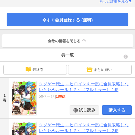
エンディングまで生き残ること」！果たして真琴は、生きて元の世界へ帰るこ
もっと詳細を見る▼
とができるのか！？【桃色エンジェル】
今すぐ会員登録する (無料)
全巻の情報を
閉じる
巻一覧
最終巻
まとめ買い
クソゲー転生 ～ヒロインを一度に全員攻略しな
いと死ぬルール！？～（フルカラー） 1巻
1
50ページ
|
180pt
巻
試し読み
購入する
クソゲー転生 ～ヒロインを一度に全員攻略しな
いと死ぬルール！？～（フルカラー） 2巻