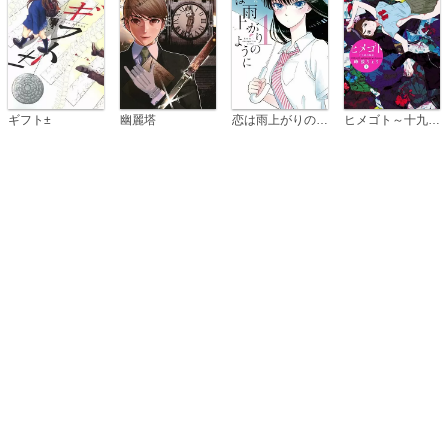
恋は雨上がりのように
ギフト±
幽麗塔
ヒメゴト～十九歳の制服～