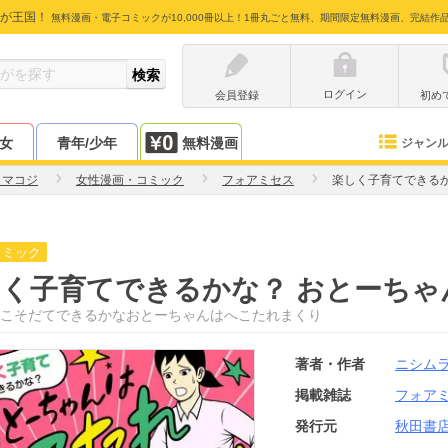
が王国！
無料漫画・電子コミックが10,000冊以上！1冊丸ごと無料、期間限定無料漫画、完結作
ログイン
会員登録
初め
少女
青年/少年
無料漫画
ジャン
ラマコジ
女性漫画・コミック
フォアミセス
楽しく子育てできる
コミック
しく子育てできるかな？ おとーち
こそだてできるかなおとーちゃんはへこたれまくり
著者・作者
ニシム
掲載雑誌
フォア
発行元
秋田書