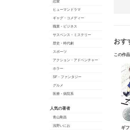
恋愛
ヒューマンドラマ
ギャグ・コメディー
職業・ビジネス
サスペンス・ミステリー
おす
歴史・時代劇
スポーツ
この作品
アクション・アドベンチャー
ホラー
SF・ファンタジー
グルメ
医療・病院系
人気の著者
青山剛昌
浅野いにお
ギフ