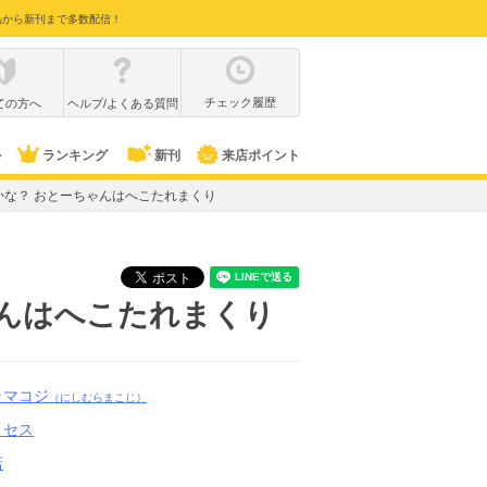
品から新刊まで多数配信！
チェック履歴
ての方へ
ヘルプ/よくある質問
ル
ランキング
新刊
来店ポイント
かな？ おとーちゃんはへこたれまくり
ゃんはへこたれまくり
ラマコジ
（にしむらまこじ）
ミセス
店