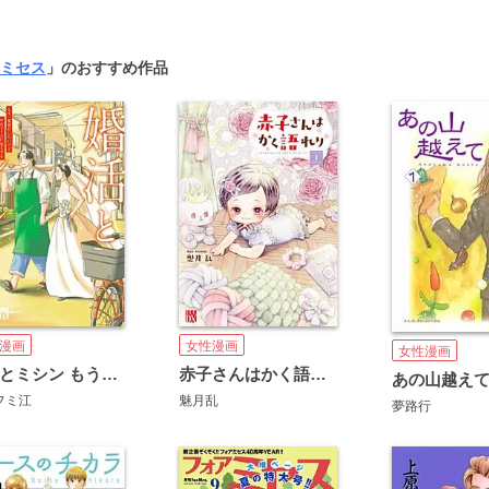
ミセス
」のおすすめ作品
漫画
女性漫画
女性漫画
婚活とミシン もう一度恋がしたいけどめんどくさい気もする
赤子さんはかく語れり【電子単行本】
あの山越え
フミ江
魅月乱
夢路行