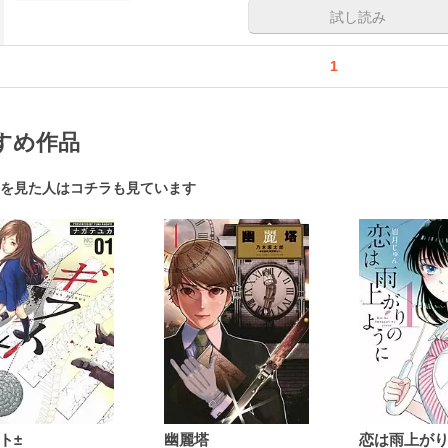
試し読み
1
すめ作品
を見た人はコチラも見ています
ト±
幽麗塔