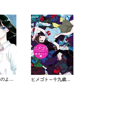
恋は雨上がりのように
ヒメゴト～十九歳の制服～