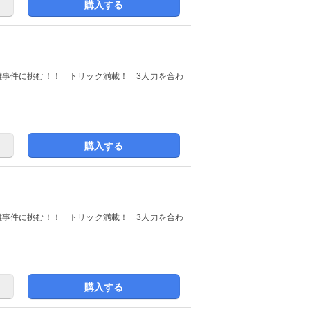
購入する
難事件に挑む！！ トリック満載！ 3人力を合わ
購入する
難事件に挑む！！ トリック満載！ 3人力を合わ
購入する