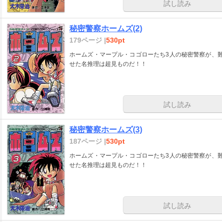
試し読み
秘密警察ホームズ(2)
179ページ |
530pt
ホームズ・マープル・コゴローたち3人の秘密警察が、
せた名推理は超見ものだ！！
試し読み
秘密警察ホームズ(3)
187ページ |
530pt
ホームズ・マープル・コゴローたち3人の秘密警察が、
せた名推理は超見ものだ！！
試し読み