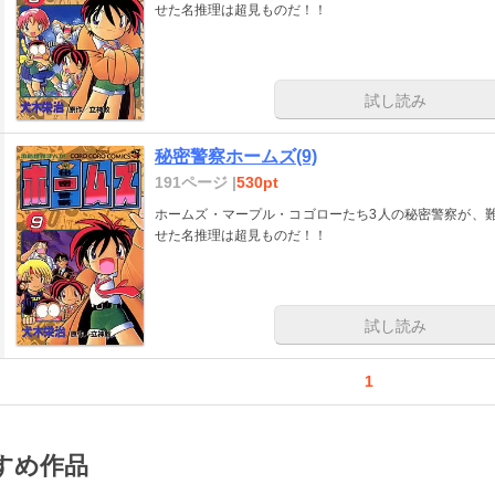
せた名推理は超見ものだ！！
試し読み
秘密警察ホームズ(9)
191ページ |
530pt
ホームズ・マープル・コゴローたち3人の秘密警察が、
せた名推理は超見ものだ！！
試し読み
1
すめ作品