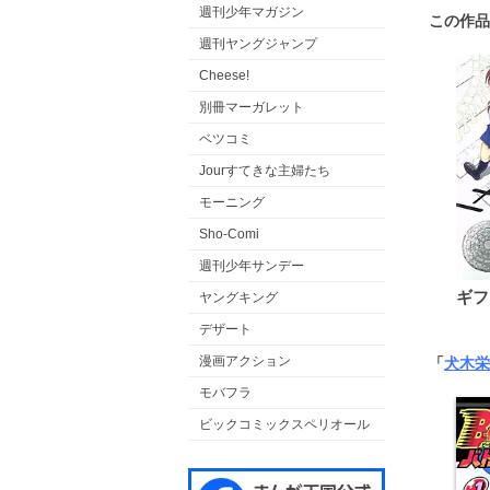
週刊少年マガジン
この作品
週刊ヤングジャンプ
Cheese!
別冊マーガレット
ベツコミ
Jourすてきな主婦たち
モーニング
Sho-Comi
週刊少年サンデー
ギフ
ヤングキング
デザート
漫画アクション
「
犬木栄
モバフラ
ビックコミックスペリオール