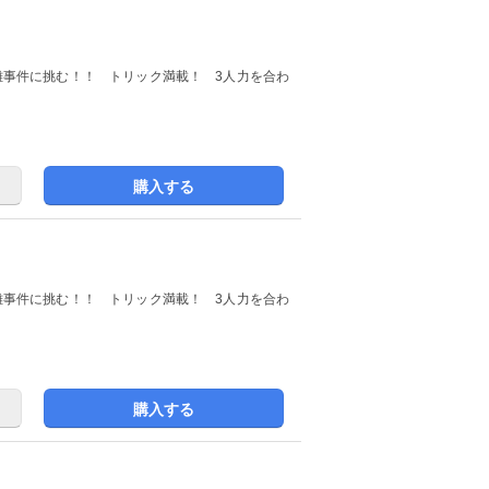
難事件に挑む！！ トリック満載！ 3人力を合わ
購入する
難事件に挑む！！ トリック満載！ 3人力を合わ
購入する