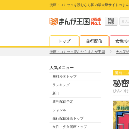
漫画・コミックを読むなら国内最大級サイトのまん
詳細
検索
トップ
先行配信
女性/
漫画・コミック読むならまんが王国
犬木栄
人気メニュー
漫画・
無料漫画トップ
秘
ランキング
ひみつけ
新刊
新刊配信予定
ジャンル
先行配信漫画トップ
女性・少女漫画トップ