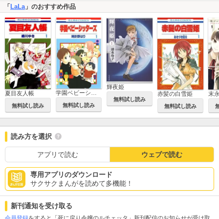
「
LaLa
」のおすすめ作品
輝夜姫
学園ベビーシッターズ
夏目友人帳
赤髪の白雪姫
無料試し読み
無料試し読み
無料試し読み
無料試し読み
読み方を選択
アプリで読む
ウェブで読む
専用アプリのダウンロード
サクサクまんがを読めて多機能！
新刊通知を受け取る
会員登録
をすると「死に戻り令嬢のルチェッタ」新刊配信のお知らせが受け取