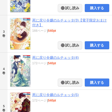
試し読み
購入する
死に戻り令嬢のルチェッタ(3)【電子限定おまけ
付き】
166ページ
|
540pt
3
巻
試し読み
購入する
死に戻り令嬢のルチェッタ(4)
172ページ
|
540pt
4
巻
試し読み
購入する
死に戻り令嬢のルチェッタ(5)
172ページ
|
540pt
5
巻