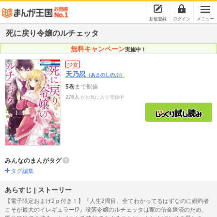
新規登録
ログイン
メニュー
死に戻り令嬢のルチェッタ
無料キャンペーン
実施中！
少女
天乃忍
（あまのしのぶ）
5巻
まで配信
276人
がお気に入り登録中
みんなのまんがタグ
タグ編集
あらすじ | ストーリー
【電子限定おまけ2ｐ付き！】『人生2周目、全てわかってるはずなのに婚約者
こそが最大のイレギュラー!?』没落令嬢のルチェッタは家の借金返済のため、