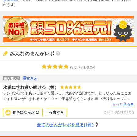
れます。
みんなのまんがレポ
(
5.0
)
評価数
3
件
長女さん
購入者レポ
永遠にすれ違い続ける（笑）
テンポがとても良いし絵も可愛いし、大好きな漫画です。どうやったらここま
ですれ違いが生まれるのか！？って不思議なくらいすれ違い続けるカップル
で、そこが面白くて読み続けています。
もっと見る▼
参考になった(
1
)
報告する
公開日:
2025/08/20
全てのまんがレポを見る(1件)