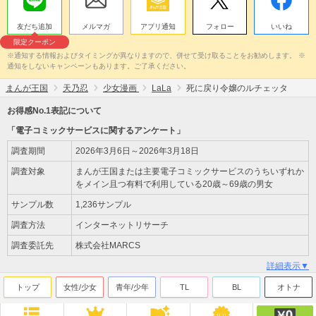
友だち追加
メルマガ
アプリ通知
フォロー
いいね
限定クーポン
※通知する情報およびタイミングが異なりますので、併せて受け取ることをお勧めします。 ※
通知をしないキャンペーンもあります。ご了承ください。
まんが王国
天乃忍
少女漫画
LaLa
死に戻り令嬢のルチェッタ
お得感No.1表記について
「電子コミックサービスに関するアンケート」
調査期間
2026年3月6日～2026年3月18日
調査対象
まんが王国または主要電子コミックサービスのうちいずれか
をメイン且つ有料で利用している20歳～69歳の男女
サンプル数
1,236サンプル
調査方法
インターネットリサーチ
調査委託先
株式会社MARCS
詳細表示▼
トップ
女性/少女
青年/少年
TL
BL
オトナ