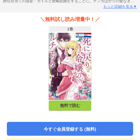
爵位目当ての成金・カイルと政略結婚をすることに。ケンカばかりの愛なき結
婚の果てに、カイルを狙った襲撃事件に巻き込まれ死亡――したはずが、婚約
もっと詳細を見る▼
直後に戻っていた!!せっかく死に戻ったのなら今世は幸せに生き抜こうと決意。
婚約破棄のためまずは借金返済をすべく、未来を知るアドバンテージを活かし
＼無料試し読み増量中！／
て顔を隠し占い師を始めたルチェッタ。ところがカイルが自分との恋愛相談を
しに現れて……!?実は昔からずっと私のことを好きだったって本当なの!?溺愛し
1巻
たいカイルと婚約破棄したいルチェッタ、ツンデレ同士の婚約破棄ラブコメ開
幕!!
無料で読む
今すぐ会員登録する (無料)