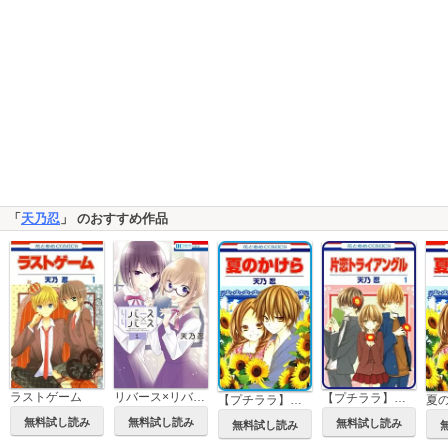
「
天乃忍
」 のおすすめ作品
ラストゲーム
リバース×リバース
【プチララ】片恋トライアングル
【プチララ】夏のかけら
夏
無料試し読み
無料試し読み
無料試し読み
無料試し読み