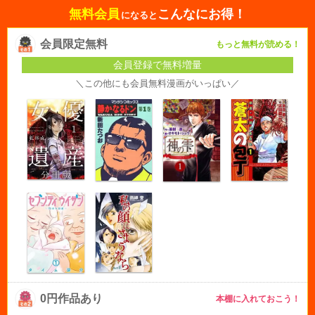
無料会員
こんなにお得！
になると
会員限定無料
もっと無料が読める！
会員登録で無料増量
＼この他にも会員無料漫画がいっぱい／
0円作品あり
本棚に入れておこう！