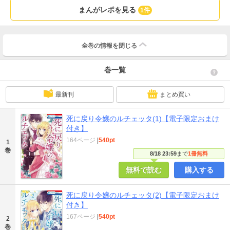
まんがレポを見る
1件
全巻の情報を
閉じる
巻一覧
最新刊
まとめ買い
死に戻り令嬢のルチェッタ(1)【電子限定おまけ
付き】
164ページ
|
540pt
1
巻
8/18 23:59
まで
1冊無料
無料で読む
購入する
死に戻り令嬢のルチェッタ(2)【電子限定おまけ
付き】
167ページ
|
540pt
2
巻