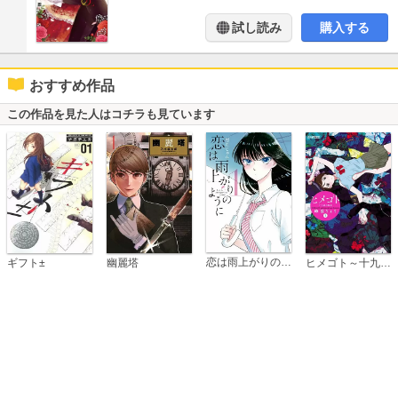
試し読み
購入する
おすすめ作品
この作品を見た人はコチラも見ています
恋は雨上がりのように
ギフト±
幽麗塔
ヒメゴト～十九歳の制服～