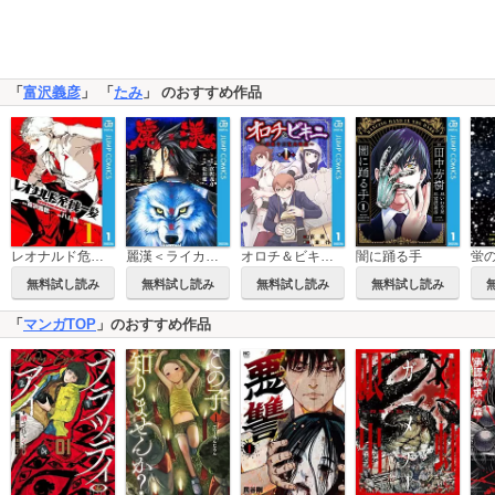
「
富沢義彦
」 「
たみ
」 のおすすめ作品
レオナルド危機一髪(・ザ・ピンチ)
麗漢＜ライカン＞ ～獣人たちの挽歌～
オロチ＆ビキニ～表裏十二支大戦記～
闇に踊る手
蛍
無料試し読み
無料試し読み
無料試し読み
無料試し読み
「
マンガTOP
」のおすすめ作品