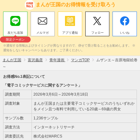
まんが王国のお得情報を受け取ろう
友だち追加
メルマガ
アプリ通知
フォロー
いいね
限定クーポン
※通知する情報およびタイミングが異なりますので、併せて受け取ることをお勧めします。 ※
通知をしないキャンペーンもあります。ご了承ください。
まんが王国
富沢義彦
青年漫画
マンガTOP
ムザンエ～吉原地獄絵巻
～
お得感No.1表記について
「電子コミックサービスに関するアンケート」
調査期間
2026年3月6日～2026年3月18日
調査対象
まんが王国または主要電子コミックサービスのうちいずれか
をメイン且つ有料で利用している20歳～69歳の男女
サンプル数
1,236サンプル
調査方法
インターネットリサーチ
調査委託先
株式会社MARCS