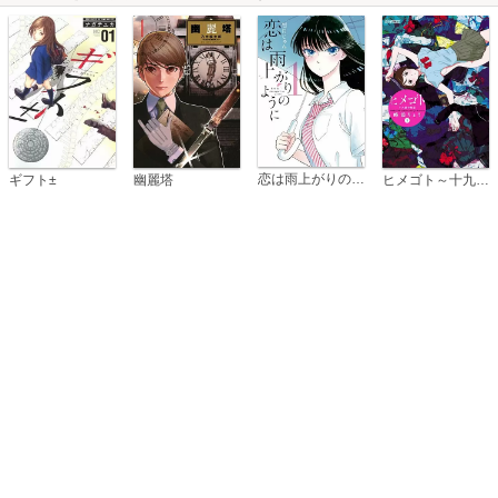
恋は雨上がりのように
ギフト±
幽麗塔
ヒメゴト～十九歳の制服～