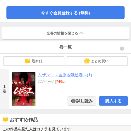
今すぐ会員登録する (無料)
全巻の情報を
閉じる
巻一覧
最新刊
まとめ買い
ムザンエ～吉原地獄絵巻～(1)
227ページ
|
740pt
1
巻
試し読み
購入する
おすすめ作品
この作品を見た人はコチラも見ています