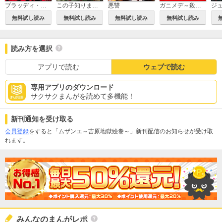
ブラッディ・アイ－晒されてシネ－
この子知りませんか？
悪讐
ガニメデ～殺戮の島～
無料試し読み
無料試し読み
無料試し読み
無料試し読み
読み方を選択
アプリで読む
ウェブで読む
専用アプリのダウンロード
サクサクまんがを読めて多機能！
新刊通知を受け取る
会員登録
をすると「ムザンエ～吉原地獄絵巻～」新刊配信のお知らせが受け取
れます。
みんなのまんがレポ