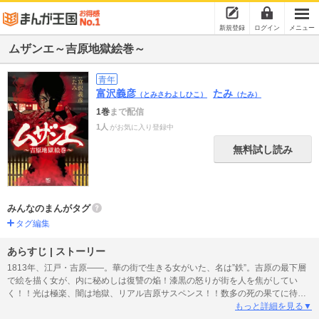
新規登録
ログイン
メニュー
ムザンエ～吉原地獄絵巻～
青年
富沢義彦
たみ
（とみさわよしひこ）
（たみ）
1巻
まで配信
1人
がお気に入り登録中
無料試し読み
みんなのまんがタグ
タグ編集
あらすじ | ストーリー
1813年、江戸・吉原――。華の街で生きる女がいた、名は”鉄”。吉原の最下層
で絵を描く女が、内に秘めしは復讐の焔！漆黒の怒りが街を人を焦がしてい
く！！光は極楽、闇は地獄、リアル吉原サスペンス！！数多の死の果てに待つ
ものとは…！！
もっと詳細を見る▼