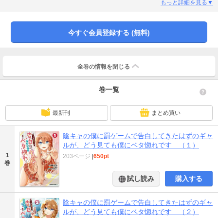
もっと詳細を見る▼
今すぐ会員登録する (無料)
全巻の情報を
閉じる
巻一覧
最新刊
まとめ買い
陰キャの僕に罰ゲームで告白してきたはずのギャ
ルが、どう見ても僕にベタ惚れです （１）
1
203ページ
|
650pt
巻
試し読み
購入する
陰キャの僕に罰ゲームで告白してきたはずのギャ
ルが、どう見ても僕にベタ惚れです （２）