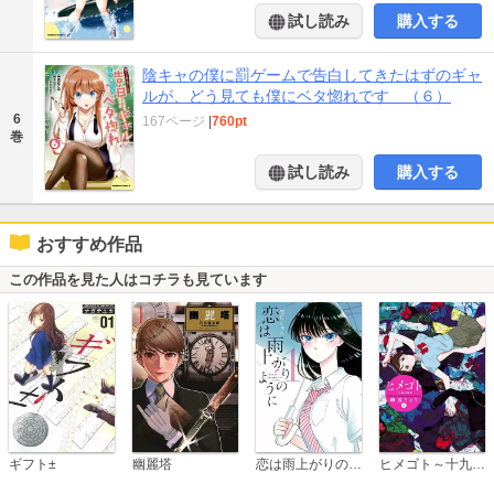
試し読み
購入する
陰キャの僕に罰ゲームで告白してきたはずのギャ
ルが、どう見ても僕にベタ惚れです （６）
6
167ページ
|
760pt
巻
試し読み
購入する
おすすめ作品
この作品を見た人はコチラも見ています
恋は雨上がりのように
ギフト±
幽麗塔
ヒメゴト～十九歳の制服～