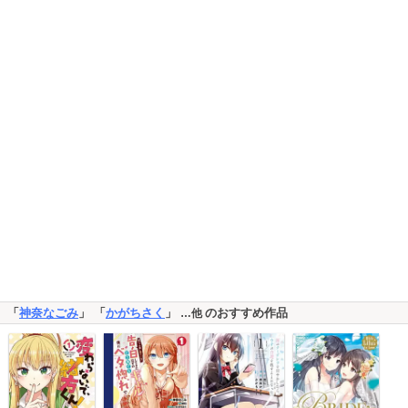
「
神奈なごみ
」 「
かがちさく
」
のおすすめ作品
…他