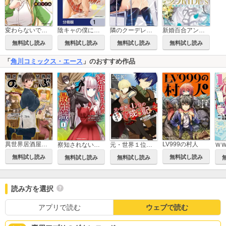
変わらないで、緒方くん！
陰キャの僕に罰ゲームで告白してきたはずのギャルが、どう見ても僕にベタ惚れです【分冊版】
隣のクーデレラを甘やかしたら、ウチの合鍵を渡すことになった
新婚百合アンソロジー
無料試し読み
無料試し読み
無料試し読み
無料試し読み
「
角川コミックス・エース
」のおすすめ作品
異世界居酒屋「のぶ」
LV999の村人
察知されない最強職
元・世界１位のサブキャラ育成日記 ～廃プレイヤー、異世界を攻略中！～
無料試し読み
無料試し読み
無料試し読み
無料試し読み
読み方を選択
アプリで読む
ウェブで読む