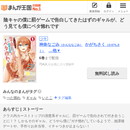
新規登録
ログイン
メニュー
陰キャの僕に罰ゲームで告白してきたはずのギャルが、ど
う見ても僕にベタ惚れです
少年
神奈なごみ
かがちさく
（かんななごみ）
（かがちさ
…他▼
く）
6巻
まで配信
714人
がお気に入り登録中
無料試し読み
みんなのまんがタグ
べた惚れ
ギャル
いとこ
タグ編集
あらすじ | ストーリー
クラス内カーストトップの清楚系ギャルに、罰ゲームで告白されて付き合うこ
とに！？ しかもそのギャル、どうやら僕に”ガチ惚れ”しているようで…放課後
デートや、手作りお弁当等、イチャつきが止まらない！