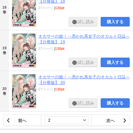
【分冊版】 18
18
27ページ
|
130pt
巻
試し読み
購入する
オカサーの姫！～憑かれ系女子のオカルト日誌～
【分冊版】 19
19
27ページ
|
130pt
巻
試し読み
購入する
オカサーの姫！～憑かれ系女子のオカルト日誌～
【分冊版】 20
20
27ページ
|
130pt
巻
試し読み
購入する
前へ
次へ