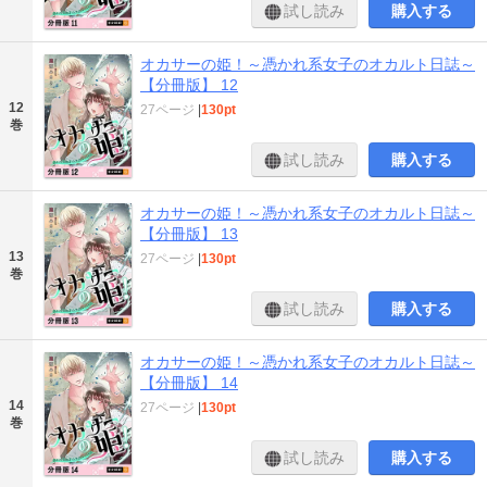
試し読み
購入する
オカサーの姫！～憑かれ系女子のオカルト日誌～
【分冊版】 12
12
27ページ
|
130pt
巻
試し読み
購入する
オカサーの姫！～憑かれ系女子のオカルト日誌～
【分冊版】 13
13
27ページ
|
130pt
巻
試し読み
購入する
オカサーの姫！～憑かれ系女子のオカルト日誌～
【分冊版】 14
14
27ページ
|
130pt
巻
試し読み
購入する