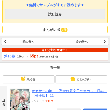
▼無料でサンプルがすぐに読めます▼
試し読み
まんがレポ
0件
前の巻へ
次の巻へ
今だけ割引実施中！
65pt
第10巻
→
130pt
(8/19 23:59まで)
巻一覧
最終巻
まとめ買い
オカサーの姫！～憑かれ系女子のオカルト日誌～
【分冊版】 11
11
27ページ
|
130pt
巻