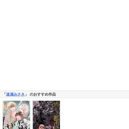
「
速瀬みさき
」 のおすすめ作品