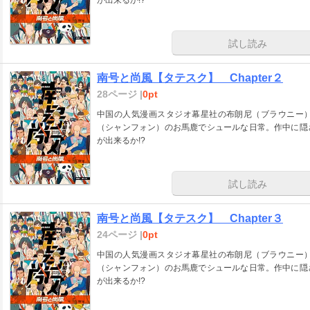
が出来るか!?
試し読み
南号と尚風【タテスク】 Chapter２
28ページ |
0pt
中国の人気漫画スタジオ幕星社の布朗尼（ブラウニー
（シャンフォン）のお馬鹿でシュールな日常。作中に隠
が出来るか!?
試し読み
南号と尚風【タテスク】 Chapter３
24ページ |
0pt
中国の人気漫画スタジオ幕星社の布朗尼（ブラウニー
（シャンフォン）のお馬鹿でシュールな日常。作中に隠
が出来るか!?