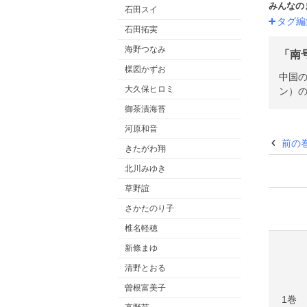
みんなの
石田スイ
タグ編
石田拓実
海野つなみ
「南
楳図かずお
中国
大久保ヒロミ
ン）の
御茶漬海苔
河原和音
前の
きたがわ翔
北川みゆき
草野誼
さかたのり子
椎名軽穂
新條まゆ
清野とおる
曽根富美子
1巻