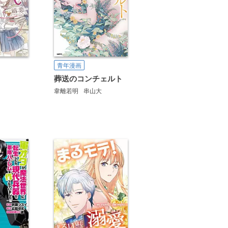
青年漫画
葬送のコンチェルト
韋離若明
串山大