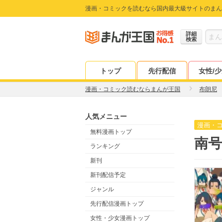
漫画・コミックを読むなら国内最大級サイトのまん
詳細
検索
トップ
先行配信
女性/
漫画・コミック読むならまんが王国
布朗尼
人気メニュー
漫画・
無料漫画トップ
南号
ランキング
新刊
新刊配信予定
ジャンル
先行配信漫画トップ
女性・少女漫画トップ