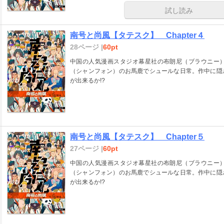
試し読み
南号と尚風【タテスク】 Chapter４
28ページ |
60pt
中国の人気漫画スタジオ幕星社の布朗尼（ブラウニー
（シャンフォン）のお馬鹿でシュールな日常。作中に隠
が出来るか!?
南号と尚風【タテスク】 Chapter５
27ページ |
60pt
中国の人気漫画スタジオ幕星社の布朗尼（ブラウニー
（シャンフォン）のお馬鹿でシュールな日常。作中に隠
が出来るか!?