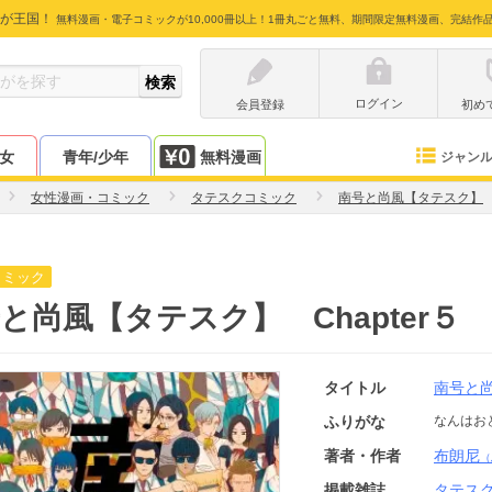
が王国！
無料漫画・電子コミックが10,000冊以上！1冊丸ごと無料、期間限定無料漫画、完結作
ログイン
会員登録
初め
少女
青年/少年
無料漫画
ジャン
女性漫画・コミック
タテスクコミック
南号と尚風【タテスク】
コミック
と尚風【タテスク】 Chapter５
タイトル
南号と
ふりがな
なんはお
著者・作者
布朗尼
（
掲載雑誌
タテス