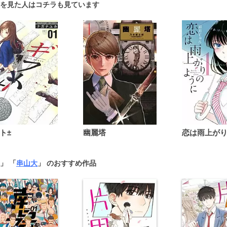
を見た人はコチラも見ています
ト±
幽麗塔
」 「
串山大
」 のおすすめ作品