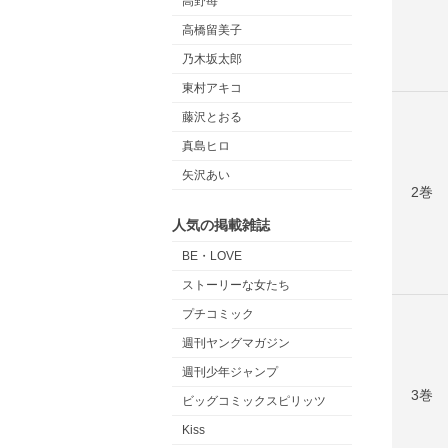
高野苺
高橋留美子
乃木坂太郎
東村アキコ
藤沢とおる
真島ヒロ
矢沢あい
2巻
人気の掲載雑誌
BE・LOVE
ストーリーな女たち
プチコミック
週刊ヤングマガジン
週刊少年ジャンプ
3巻
ビッグコミックスピリッツ
Kiss