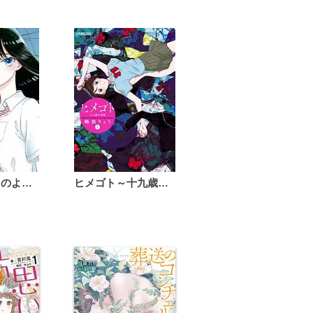
恋は雨上がりのように
ヒメゴト～十九歳の制服～