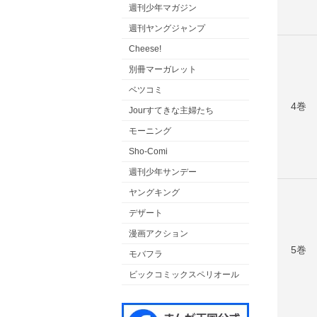
週刊少年マガジン
週刊ヤングジャンプ
Cheese!
別冊マーガレット
ベツコミ
4巻
Jourすてきな主婦たち
モーニング
Sho-Comi
週刊少年サンデー
ヤングキング
デザート
漫画アクション
5巻
モバフラ
ビックコミックスペリオール