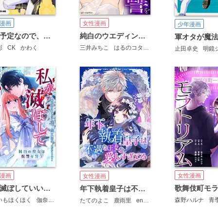
漫画
女性漫画
少年漫画
没落予定なので、鍛冶職人を目指す【タテスク】
純白のウエディングドレスで復讐を【タテスク】
彩
CK
かわく
三井みちこ
はるのコタン
山口夢
止田卓史
明鏡
女性漫画
漫画
女性漫画
私が滅ぼしていいですよね 純白の聖女は復讐を誓う【タテスク】
年下執着皇子は不遇な王女を愛しすぎてる【タテスク】
森野ハルナ
青
いもほくほく
伽奈多
株式会社フーモア
たてのよこ
鹿雨里
en-dolphin studio