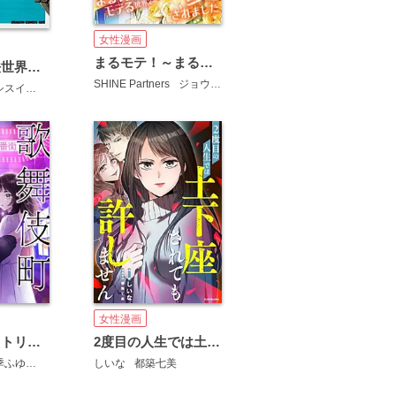
女性漫画
まるモテ！～まるいほどモテる世界で溺愛されました～【タテスク】
軍オタが魔法世界に転生したら、現代兵器で軍隊ハーレムを作っちゃいました!?【タテスク】
SHINE Partners
ジョウロ
サルイン
シスイ
硯
女性漫画
歌舞伎町モラトリアム【タテスク】
2度目の人生では土下座されても許しません 【タテスク】
季ふゆ
佐々木チワワ
しいな
都築七美