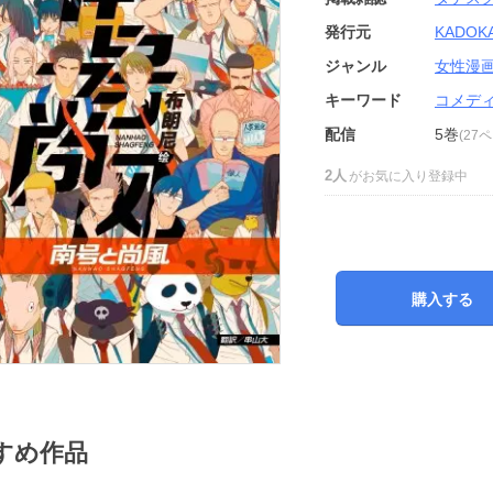
発行元
KADOK
ジャンル
女性漫
キーワード
コメデ
配信
5巻
(27
2人
がお気に入り登録中
購入する
すめ作品