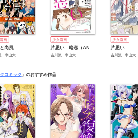
漫画
少女漫画
少女漫画
と尚風
片思い 暗恋（AN LIAN） 【タテスク】
片思い
尼
串山大
吉川流
串山大
吉川流
串山大
クコミック
」のおすすめ作品