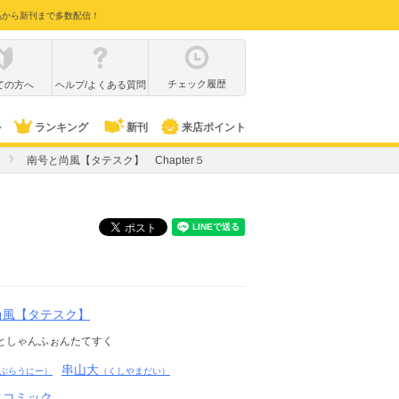
品から新刊まで多数配信！
チェック履歴
ての方へ
ヘルプ/よくある質問
ル
ランキング
新刊
来店ポイント
南号と尚風【タテスク】 Chapter５
尚風【タテスク】
としゃんふぉんたてすく
串山大
ぶらうにー）
（くしやまだい）
クコミック