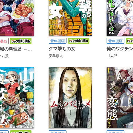
青年漫画
青年漫画
漫画
クマ撃ちの女
魔王城の料理番 ～コワモテ魔族ばかりだけど、ホワイトな職場です～
安島薮太
ゴ太郎
エム系