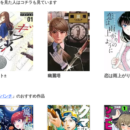
を見た人はコチラも見ています
ト±
幽麗塔
バンチ
」のおすすめ作品