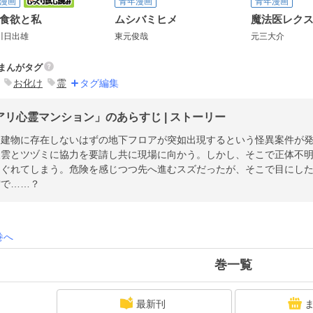
漫画
青年漫画
青年漫画
食欲と私
ムシバミヒメ
川日出雄
東元俊哉
元三大介
まんがタグ
お化け
霊
タグ編集
アリ心霊マンション」のあらすじ | ストーリー
る建物に存在しないはずの地下フロアが突如出現するという怪異案件が
東雲とツヅミに協力を要請し共に現場に向かう。しかし、そこで正体不明
はぐれてしまう。危険を感じつつ先へ進むスズだったが、そこで目にし
雲で……？
巻へ
巻一覧
最新刊