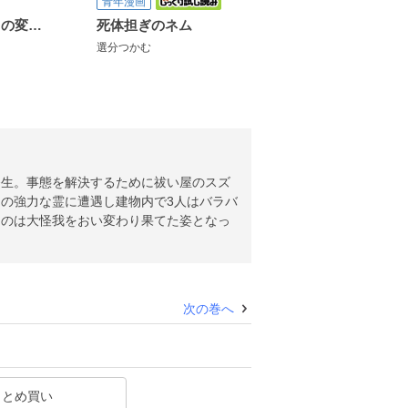
青年漫画
魔法医レクスの変態カルテ
死体担ぎのネム
選分つかむ
発生。事態を解決するために祓い屋のスズ
の強力な霊に遭遇し建物内で3人はバラバ
たのは大怪我をおい変わり果てた姿となっ
次の巻へ
まとめ買い