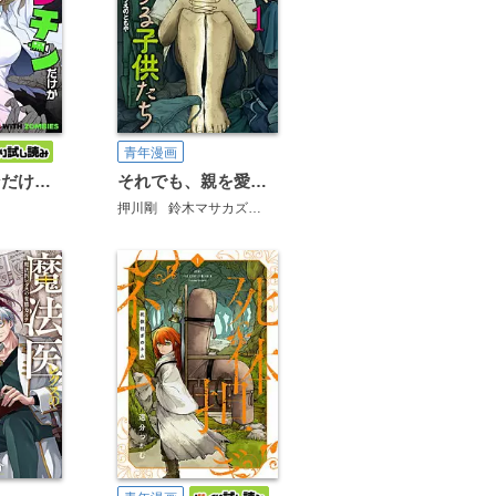
青年漫画
俺のワクチンだけがゾンビ化した世界を救える
それでも、親を愛する子供たち
押川剛
鈴木マサカズ
うえのともや