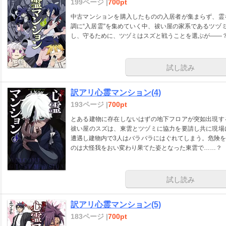
199ページ |
700pt
中古マンションを購入したものの入居者が集まらず、霊
調に“入居霊”を集めていく中、祓い屋の家系であるツヅ
し、守るために、ツヅミはスズと戦うことを選ぶが――
試し読み
訳アリ心霊マンション(4)
193ページ |
700pt
とある建物に存在しないはずの地下フロアが突如出現す
祓い屋のスズは、東雲とツヅミに協力を要請し共に現場
遭遇し建物内で3人はバラバラにはぐれてしまう。危険
のは大怪我をおい変わり果てた姿となった東雲で……？
試し読み
訳アリ心霊マンション(5)
183ページ |
700pt