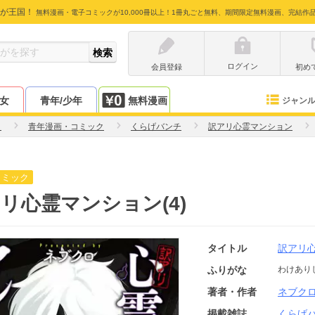
が王国！
無料漫画・電子コミックが10,000冊以上！1冊丸ごと無料、期間限定無料漫画、完結作
ログイン
会員登録
初め
少女
青年/少年
無料漫画
ジャン
ロ
青年漫画・コミック
くらげバンチ
訳アリ心霊マンション
コミック
リ心霊マンション(4)
タイトル
訳アリ
ふりがな
わけあり
著者・作者
ネブク
掲載雑誌
くらげ