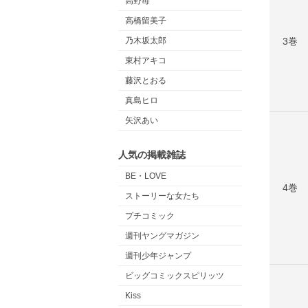
高野苺
高橋留美子
3巻
乃木坂太郎
東村アキコ
藤沢とおる
真島ヒロ
矢沢あい
人気の掲載雑誌
BE・LOVE
4巻
ストーリーな女たち
プチコミック
週刊ヤングマガジン
週刊少年ジャンプ
ビッグコミックスピリッツ
Kiss