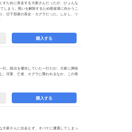
くすために奔走する大家さんだったが、ひょんな
ってしまう。呪いを解除するため呪祓屋に向かうこ
り、日下部家の長女・カグラだった。しかし、ツ
？
購入する
一行。脱出を優先していた一行だが、大家に興味
む。河童、亡者、カグラに襲われるなか、この巻
購入する
な大家さんに出会えず、オバケに遭遇してしまっ