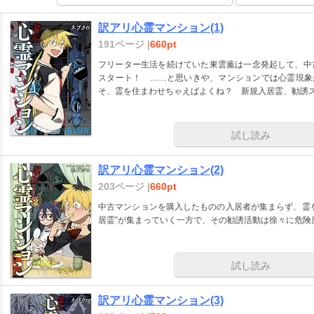
訳アリ心霊マンション(1)
191ページ |
660pt
フリーター生活を続けていた東雲薫は一念発起して、中
スタート！ ……と思いきや、マンションでは心霊現象
そ、霊を住まわせちゃえばよくね？ 新規入居霊、勧誘
試し読み
訳アリ心霊マンション(2)
203ページ |
660pt
中古マンションを購入したものの入居者が集まらず、霊
居霊”が集まっていく一方で、その勧誘活動は徐々に危険
試し読み
訳アリ心霊マンション(3)