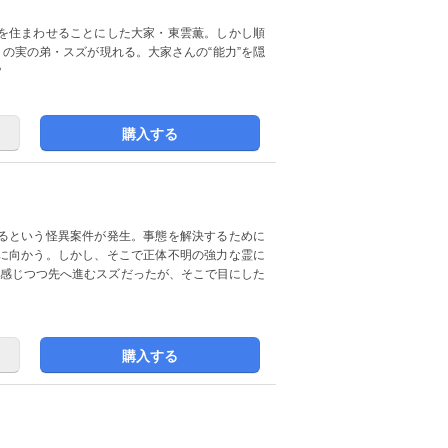
を住まわせることにした大家・東雲薫。しかし順
ミの実の弟・スズが現れる。大家さんの“能力”を隠
？
購入する
るという怪異案件が発生。事態を解決するために
に向かう。しかし、そこで正体不明の強力な霊に
を感じつつ先へ進むスズだったが、そこで目にした
購入する