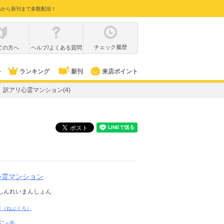
品から新刊まで多数配信！
チェック履歴
ての方へ
ヘルプ/よくある質問
ル
ランキング
新刊
来店ポイント
訳アリ心霊マンション(4)
心霊マンション
しんれいまんしょん
ロ
（ねぶくろ）
バンチ