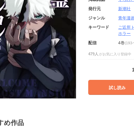
発行元
新潮社
ジャンル
青年漫
キーワード
ご近所
ホラー
配信
4巻
(19
479人
がお気に入り登録中
試し読み
すめ作品