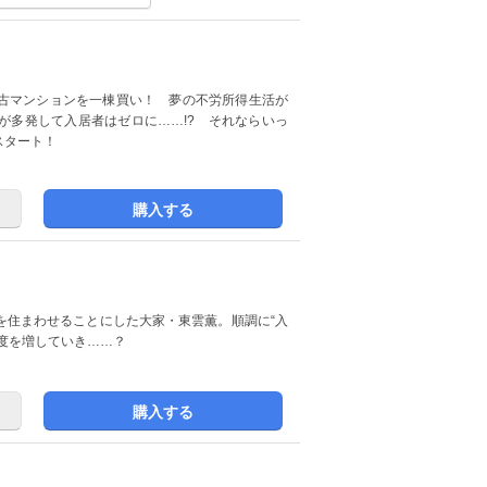
古マンションを一棟買い！ 夢の不労所得生活が
が多発して入居者はゼロに……!? それならいっ
スタート！
購入する
を住まわせることにした大家・東雲薫。順調に“入
度を増していき……？
購入する