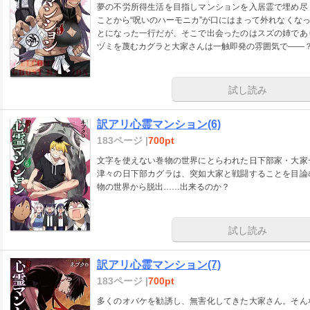
夢の不労所得生活を目指しマンションを入居霊で埋め尽
ことから“呪いのハーモニカ”が口にはまって外れなくな
とになった一行だが、そこで出会ったのはスズの姉であ
ヅミを蔑むカグラと大家さんは一触即発の雰囲気で――
試し読み
訳アリ心霊マンション(6)
183ページ |
700pt
文字を使えない巻物の世界にとらわれた日下部家・大家
津々の日下部カグラは、突如大家と戦闘することを目論
物の世界から脱出……出来るのか？
試し読み
訳アリ心霊マンション(7)
183ページ |
700pt
多くのオバケを勧誘し、無害化してきた大家さん。そん