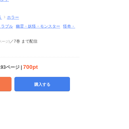
画
ホラー
トラブル
幽霊・妖怪・モンスター
怪奇・
／7巻
まで配信
3ページ)
700pt
193ページ |
購入する