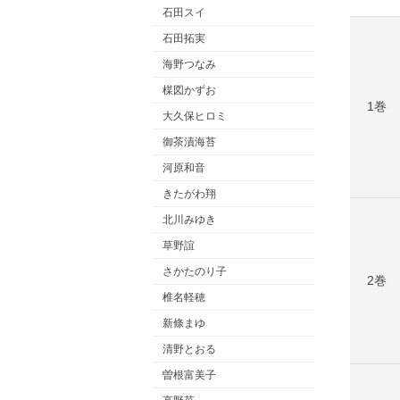
石田スイ
石田拓実
海野つなみ
楳図かずお
1巻
大久保ヒロミ
御茶漬海苔
河原和音
きたがわ翔
北川みゆき
草野誼
さかたのり子
2巻
椎名軽穂
新條まゆ
清野とおる
曽根富美子