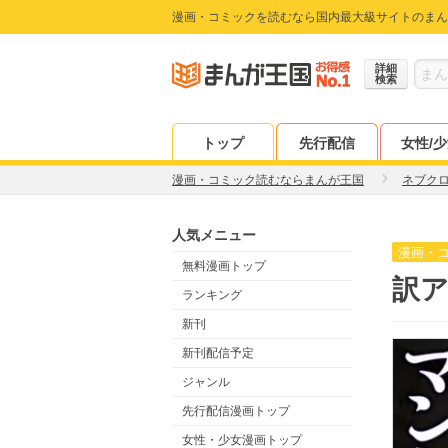
漫画・コミックを読むなら国内最大級サイトのまん
詳細
検索
トップ
先行配信
女性/
漫画・コミック読むならまんが王国
ネブク
人気メニュー
漫画・
無料漫画トップ
訳ア
ランキング
新刊
新刊配信予定
ジャンル
先行配信漫画トップ
女性・少女漫画トップ