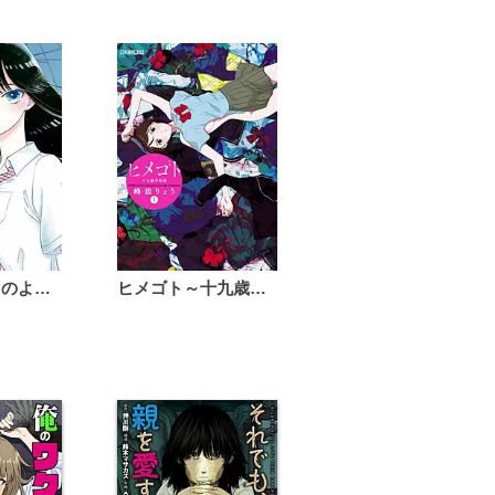
恋は雨上がりのように
ヒメゴト～十九歳の制服～