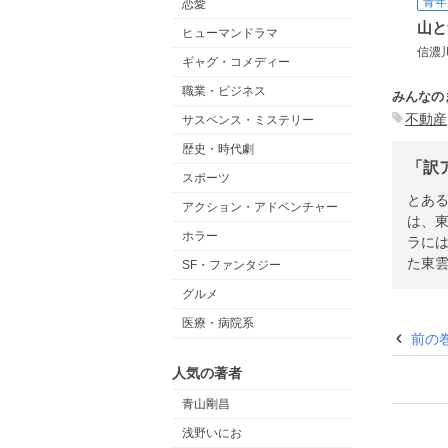
青年
恋愛
山と
ヒューマンドラマ
信濃
ギャグ・コメディー
職業・ビジネス
みんなの
不動産
サスペンス・ミステリー
歴史・時代劇
「訳
スポーツ
とあ
アクション・アドベンチャー
は、
ホラー
ラに
た東
SF・ファンタジー
グルメ
医療・病院系
前の
人気の著者
青山剛昌
浅野いにお