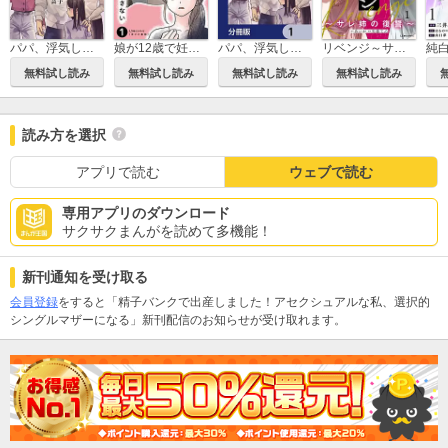
パパ、浮気してるよ？娘と二人でクズ夫を捨てます
娘が12歳で妊娠しました 逃げた男を絶対に許さない
パパ、浮気してるよ？娘と二人でクズ夫を捨てます【分冊版】
リベンジ～サレ姉の復讐～
無料試し読み
無料試し読み
無料試し読み
無料試し読み
読み方を選択
アプリで読む
ウェブで読む
専用アプリのダウンロード
サクサクまんがを読めて多機能！
新刊通知を受け取る
会員登録
をすると「精子バンクで出産しました！アセクシュアルな私、選択的
シングルマザーになる」新刊配信のお知らせが受け取れます。