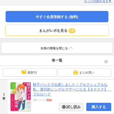
クエッセイ！
もっと詳細を見る▼
今すぐ会員登録する (無料)
まんがレポを見る
1件
全巻の情報を
閉じる
巻一覧
最新刊
まとめ買い
精子バンクで出産しました！アセクシュアルな
私、選択的シングルマザーになる【タテスク】
プロローグ
1
巻
18ページ
|
0pt
試し読み
購入する