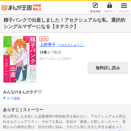
新規登録
ログイン
メニュー
精子バンクで出産しました！アセクシュアルな私、選択的
シングルマザーになる【タテスク】
女性
上村秀子
（うえむらしゅうこ）
19巻
まで配信
4人
がお気に入り登録中
無料試し読み
みんなのまんがタグ
タグ編集
あらすじ | ストーリー
私は男性にも女性にも恋愛感情や性的欲求を抱かない、アセクシュアルと呼ば
れるセクシュアリティ。それでも私は、自分の「家族」が欲しかったーー。母
親からの虐待を受け、自分の性に悩み、それでも強く生きた半生を綴るコミッ