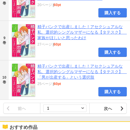
巻
20ページ
|
60pt
購入する
精子バンクで出産しました！アセクシュアルな
私、選択的シングルマザーになる【タテスク】
家族がほしいと思ったわけ
9
巻
27ページ
|
60pt
購入する
精子バンクで出産しました！アセクシュアルな
私、選択的シングルマザーになる【タテスク】
「男が出産する」という選択肢
10
巻
25ページ
|
60pt
購入する
前へ
次へ
おすすめ作品