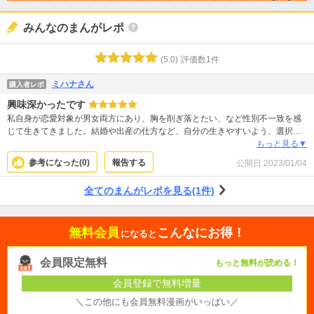
みんなのまんがレポ
(
5.0
)
評価数
1
件
ミハナさん
購入者レポ
興味深かったです
私自身が恋愛対象が男女両方にあり、胸を削ぎ落とたい、など性別不一致を感
じて生きてきました。結婚や出産の仕方など、自分の生きやすいよう、選択肢
が多様化しつつあるのは凄く良い事だと思います。発信してくださる方がい
もっと見る▼
て、狭い狭いと感じていた日本も少しずつ変わっていくのだと安心しました。
参考になった(
0
)
報告する
公開日:
2023/01/04
全てのまんがレポを見る(1件)
無料会員
こんなにお得！
になると
会員限定無料
もっと無料が読める！
会員登録で無料増量
＼この他にも会員無料漫画がいっぱい／