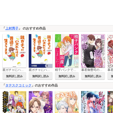
「
上村秀子
」 のおすすめ作品
精子バンクで出産しました！アセクシュアルな私、選択的シングルマザーになる
親ガチャにハズれたけど普通に生きてます
親ガチャにハズれたけど普通に生きてます【分冊版】
暴君御曹司の溺愛猛攻から逃げられない運命みたいです!?【分冊版】
無料試し読み
無料試し読み
無料試し読み
無料試し読み
「
タテスクコミック
」のおすすめ作品