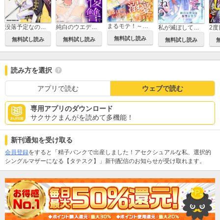
まるモテ！～まるいほどモテる世界で溺愛されました～【タテスク】
没落予定なので、鍛冶職人を目指す【タテスク】
純白のウエディングドレスで復讐を【タテスク】
私が滅ぼしていいですよね 純白の聖女は復讐を誓う【タテスク】
無料試し読み
無料試し読み
無料試し読み
無料試し読み
読み方を選択
アプリで読む
ウェブで読む
専用アプリのダウンロード
サクサクまんがを読めて多機能！
新刊通知を受け取る
会員登録
をすると「精子バンクで出産しました！アセクシュアルな私、選択的
シングルマザーになる【タテスク】」新刊配信のお知らせが受け取れます。