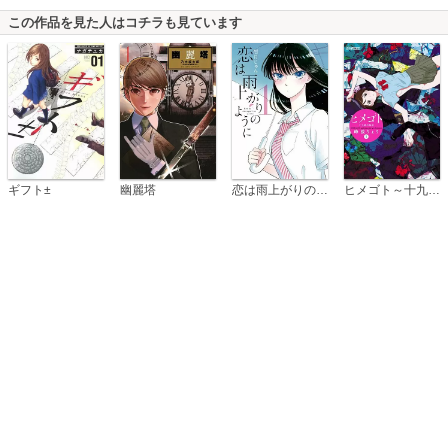
この作品を見た人はコチラも見ています
恋は雨上がりのように
ギフト±
幽麗塔
ヒメゴト～十九歳の制服～