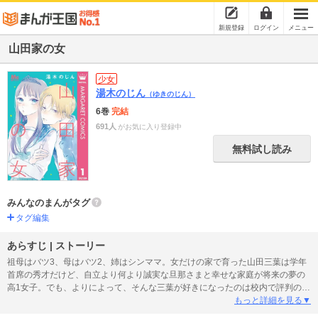
新規登録
ログイン
メニュー
山田家の女
少女
湯木のじん
（ゆきのじん）
6巻
完結
691人
がお気に入り登録中
無料試し読み
みんなのまんがタグ
タグ編集
あらすじ | ストーリー
祖母はバツ3、母はバツ2、姉はシンママ。女だけの家で育った山田三葉は学年
首席の秀才だけど、自立より何より誠実な旦那さまと幸せな家庭が将来の夢の
高1女子。でも、よりによって、そんな三葉が好きになったのは校内で評判のよ
くない金髪男子・窪龍之介で…!? 見る目があるのかないのか。令和の夢見る
もっと詳細を見る▼
乙女のラブストーリー第1巻