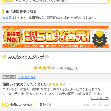
サクサクまんがを読めて多機能！
新刊通知を受け取る
会員登録
をすると「山田家の女」新刊配信のお知らせが受け取れます。
みんなのまんがレポ
(
3.8
)
評価数
6
件
こくさんさん
購入者レポ
面白い！女の子がたくましい
コメントないの意外。面白いですよ。男の子も見た目だけでひねくれてない
し、女の子が根が明るくてたくましい。女の子の家庭も独特な設定ですね。切
ない！って感じでもないですが爽やかで楽しめます。
もっと見る▼
参考になった(
3
)
報告する
公開日:
2023/12/27