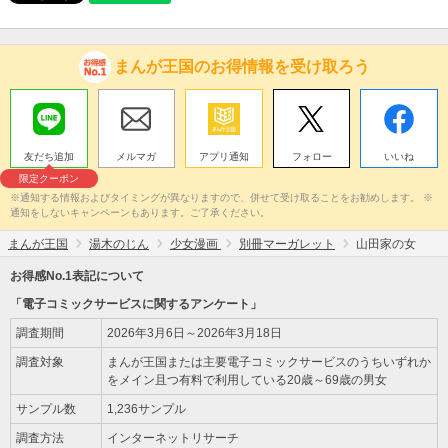
まんが王国のお得情報を受け取ろう
友だち追加
メルマガ
アプリ通知
フォロー
いいね
限定クーポン
※通知する情報およびタイミングが異なりますので、併せて受け取ることをお勧めします。 ※
通知をしないキャンペーンもあります。ご了承ください。
まんが王国
湯木のじん
少女漫画
別冊マーガレット
山田家の女
お得感No.1表記について
「電子コミックサービスに関するアンケート」
調査期間
2026年3月6日～2026年3月18日
調査対象
まんが王国または主要電子コミックサービスのうちいずれか
をメイン且つ有料で利用している20歳～69歳の男女
サンプル数
1,236サンプル
調査方法
インターネットリサーチ