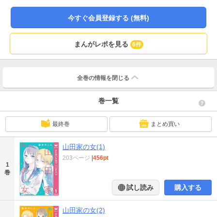
今すぐ会員登録する (無料)
まんがレポを見る
6件
全巻の情報を
閉じる
巻一覧
最終巻
まとめ買い
山田家の女(1)
203ページ
|
456pt
1
巻
試し読み
購入する
山田家の女(2)