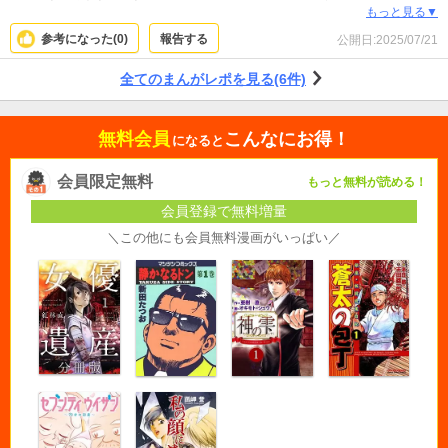
ーグの主体がときどき入れ替わるのが少しわかりにくい。ヒロインの心情が続
もっと見る▼
いていたと思ったら、急にヒーローの心の声に変わっていたりして、誰の視点
参考になった(
0
)
報告する
公開日:
2025/07/21
なのか一瞬迷う。 あとは展開が飛び飛びに感じられるところもあって、時々突
拍子もなく感じる場面がある。 せっかくときめく展開でも補完しなきゃいけな
全てのまんがレポを見る(6件)
いのは現実に一回戻るので勿体無い。
無料会員
こんなにお得！
になると
会員限定無料
もっと無料が読める！
会員登録で無料増量
＼この他にも会員無料漫画がいっぱい／