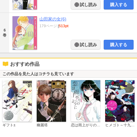
試し読み
購入する
山田家の女(6)
179ページ
|
513pt
6
巻
試し読み
購入する
おすすめ作品
この作品を見た人はコチラも見ています
恋は雨上がりのように
ギフト±
幽麗塔
ヒメゴト～十九歳の制服～