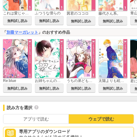
これは愛じゃないので、よろしく
ふつうな僕らの
青
茜君のココロ
藤代さん系。
無料試し読み
無料試し読み
無料試し読み
無料試し読み
「
別冊マーガレット
」のおすすめ作品
Re:blue
お姉ちゃんの翠くん
うちの弟どもがすみません
太陽よりも眩しい星
君
無料試し読み
無料試し読み
無料試し読み
無料試し読み
読み方を選択
アプリで読む
ウェブで読む
専用アプリのダウンロード