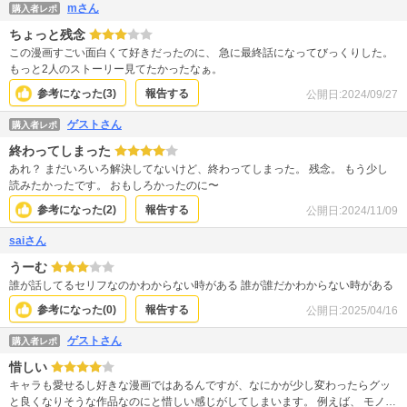
mさん
購入者レポ
ちょっと残念
この漫画すごい面白くて好きだったのに、 急に最終話になってびっくりした。
もっと2人のストーリー見てたかったなぁ。
参考になった(
3
)
報告する
公開日:
2024/09/27
ゲストさん
購入者レポ
終わってしまった
あれ？ まだいろいろ解決してないけど、終わってしまった。 残念。 もう少し
読みたかったです。 おもしろかったのに〜
参考になった(
2
)
報告する
公開日:
2024/11/09
saiさん
うーむ
誰が話してるセリフなのかわからない時がある 誰が誰だかわからない時がある
参考になった(
0
)
報告する
公開日:
2025/04/16
ゲストさん
購入者レポ
惜しい
キャラも愛せるし好きな漫画ではあるんですが、なにかが少し変わったらグッ
と良くなりそうな作品なのにと惜しい感じがしてしまいます。 例えば、 モノロ