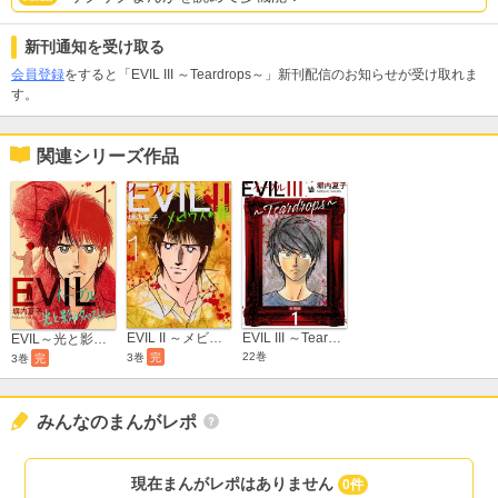
新刊通知を受け取る
会員登録
をすると「EVIL III ～Teardrops～」新刊配信のお知らせが受け取れま
す。
関連シリーズ作品
EVIL II ～メビウスの扉～
EVIL III ～Teardrops～ 分冊版
EVIL～光と影のタペストリー～
22巻
3巻
完
3巻
完
みんなのまんがレポ
現在まんがレポはありません
0件