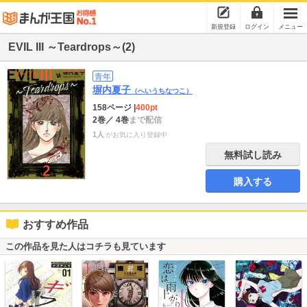
新規登録
ログイン
メニュー
EVIL III ～Teardrops～(2)
青年
塀内夏子
（へいうちなつこ）
158ページ
|
400pt
2巻
／ 4巻
まで配信
1人
がお気に入り登録中
無料試し読み
購入する
おすすめ作品
この作品を見た人はコチラも見ています