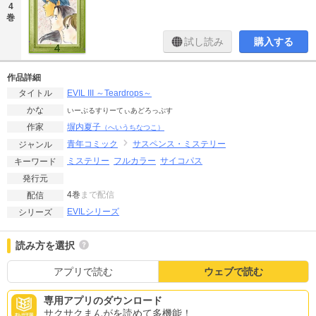
4
巻
試し読み
購入する
作品詳細
EVIL III ～Teardrops～
タイトル
かな
いーぶるすりーてぃあどろっぷす
塀内夏子
作家
（へいうちなつこ）
青年コミック
サスペンス・ミステリー
ジャンル
ミステリー
フルカラー
サイコパス
キーワード
発行元
4巻
まで配信
配信
EVILシリーズ
シリーズ
読み方を選択
アプリで読む
ウェブで読む
専用アプリのダウンロード
サクサクまんがを読めて多機能！