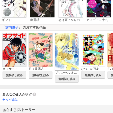
恋は雨上がりのように
ギフト±
幽麗塔
ヒメゴト～十九歳の制服～
「
塀内夏子
」 のおすすめ作品
日々是雲古
なつこの百名山 百コ登ったどー
オフサイド
プリンセス オン アイス
無料試し読み
無料試し読み
無料試し読み
無料試し読み
みんなのまんがタグ
タグ編集
あらすじ|ストーリー