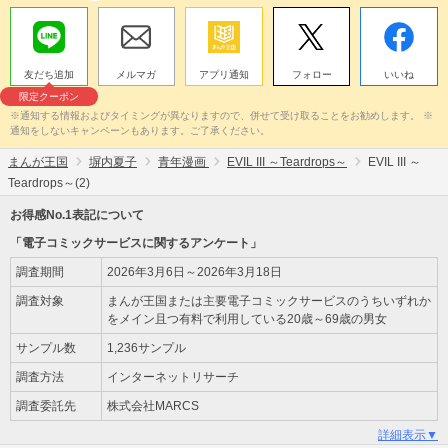
友だち追加
メルマガ
アプリ通知
フォロー
いいね
限定クーポン
※通知する情報およびタイミングが異なりますので、併せて受け取ることをお勧めします。 ※
通知をしないキャンペーンもあります。ご了承ください。
まんが王国
塀内夏子
青年漫画
EVIL III ～Teardrops～
EVIL III ～
Teardrops～(2)
お得感No.1表記について
「電子コミックサービスに関するアンケート」
調査期間
2026年3月6日～2026年3月18日
調査対象
まんが王国または主要電子コミックサービスのうちいずれか
をメイン且つ有料で利用している20歳～69歳の男女
サンプル数
1,236サンプル
調査方法
インターネットリサーチ
調査委託先
株式会社MARCS
詳細表示▼