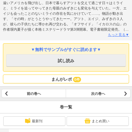
遠いアメリカを飛び出し、日本で暮らすアツトを交えて過ごす日々はミライ
と、ミライを追ってやってきた母親のみずきにも変化を与えていた。一方、エ
イジも会ったことのないミライの存在を気にかけていて……。物語が動き出
す、「その時」がとうとうやってきたーー。アツト、エイジ、みずきの３人
が、彼らの子供たちに導かれ再び交わる。「オフサイド」「イカロスの山」の
作者塀内夏子が描く本格ミステリードラマ第3弾開幕。電子書籍限定発売。（※
こちらの商品は「EVIL ～光と影のタペストリー～」「EVIL II ～メビウスの扉
もっと見る▼
～」の続編です）
▼無料でサンプルがすぐに読めます▼
試し読み
まんがレポ
0件
前の巻へ
次の巻へ
巻一覧
最新刊
まとめ買い