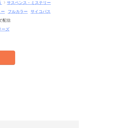
画
サスペンス・ミステリー
リー
フルカラー
サイコパス
で配信
シリーズ