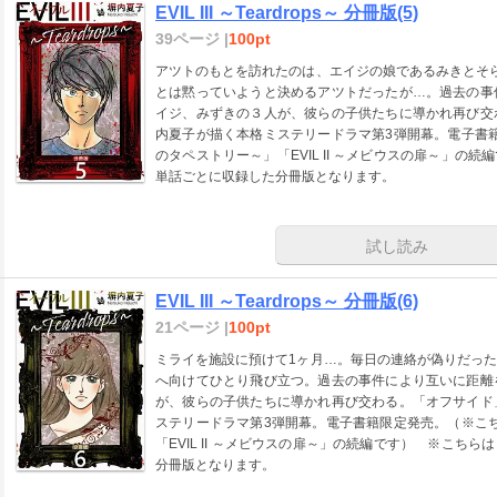
EVIL III ～Teardrops～ 分冊版(5)
39ページ |
100pt
アツトのもとを訪れたのは、エイジの娘であるみきとそ
とは黙っていようと決めるアツトだったが…。過去の事
イジ、みずきの３人が、彼らの子供たちに導かれ再び交
内夏子が描く本格ミステリードラマ第3弾開幕。電子書籍
のタペストリー～」「EVIL II ～メビウスの扉～」の続編です）
単話ごとに収録した分冊版となります。
試し読み
EVIL III ～Teardrops～ 分冊版(6)
21ページ |
100pt
ミライを施設に預けて1ヶ月…。毎日の連絡が偽りだっ
へ向けてひとり飛び立つ。過去の事件により互いに距離
が、彼らの子供たちに導かれ再び交わる。「オフサイド
ステリードラマ第3弾開幕。電子書籍限定発売。（※こち
「EVIL II ～メビウスの扉～」の続編です） ※こちらは「EV
分冊版となります。