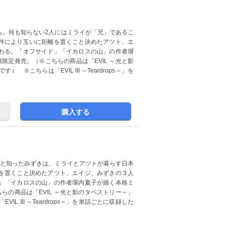
ら。何も知らない2人にはミライが「兄」であるこ
件により互いに距離を置くこと決めたアツト、エ
わる。「オフサイド」「イカロスの山」の作者塀
限定発売。（※こちらの商品は「EVIL ～光と影
 ※こちらは「EVIL III ～Teardrops～」を
購入する
たと知ったみずきは、ミライとアツトが暮らす日本
を置くこと決めたアツト、エイジ、みずきの３人
」「イカロスの山」の作者塀内夏子が描く本格ミ
らの商品は「EVIL ～光と影のタペストリー～」
IL III ～Teardrops～」を単話ごとに収録した