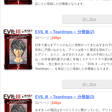
話ごとに収録した分冊版となります。
試し読み
EVIL III ～Teardrops～ 分冊版(2)
30ページ |
100pt
日本で暮らすアツトのもとに突然やってきたみずきの子
存在に戸惑いながらも、アツトは徐々に親交を深めてい
たアツト、エイジ、みずきの３人が、彼らの子供たちに
山」の作者塀内夏子が描く本格ミステリードラマ第3
「EVIL ～光と影のタペストリー～」「EVIL II ～メビウ
Teardrops～」を単話ごとに収録した分冊版となります。
試し読み
EVIL III ～Teardrops～ 分冊版(3)
32ページ |
100pt
みずきへの電話はすべてミライに繋がっていた。アツト