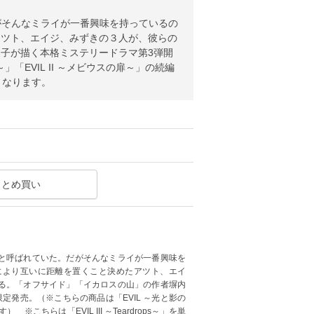
がそんなミライが一番興味を持っているの
アツト、エイジ、みずきの３人が、彼らの
子が描く本格ミステリードラマ第3弾開
「EVIL II ～メビウスの扉～」の続編
版となります。
まとめ買い
才と呼ばれていた。だがそんなミライが一番興味を
により互いに距離を置くこと決めたアツト、エイ
る。「オフサイド」「イカロスの山」の作者塀内
定発売。（※こちらの商品は「EVIL ～光と影の
※こちらは「EVIL III ～Teardrops～」を単