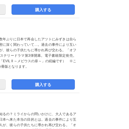
購入する
数年ぶりに日本で再会したアツトにみずきは自ら
密に深く関わっていて…。過去の事件により互い
が、彼らの子供たちに導かれ再び交わる。「オフ
ステリードラマ第3弾開幕。電子書籍限定発売。
EVIL II ～メビウスの扉～」の続編です） ※こ
した分冊版となります。
購入する
知るの？ミライからの問いかけに、大人であるア
日本へ来た本当の目的とは。過去の事件により互
人が、彼らの子供たちに導かれ再び交わる。「オ