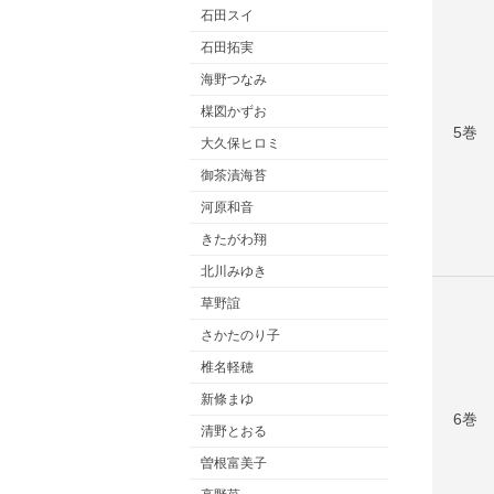
石田スイ
石田拓実
海野つなみ
楳図かずお
5巻
大久保ヒロミ
御茶漬海苔
河原和音
きたがわ翔
北川みゆき
草野誼
さかたのり子
椎名軽穂
新條まゆ
6巻
清野とおる
曽根富美子