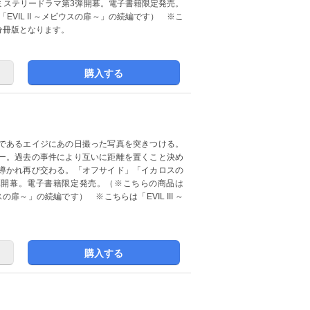
ミステリードラマ第3弾開幕。電子書籍限定発売。
EVIL II ～メビウスの扉～」の続編です） ※こ
した分冊版となります。
購入する
であるエイジにあの日撮った写真を突きつける。
ー。過去の事件により互いに距離を置くこと決め
導かれ再び交わる。「オフサイド」「イカロスの
弾開幕。電子書籍限定発売。（※こちらの商品は
スの扉～」の続編です） ※こちらは「EVIL III ～
購入する