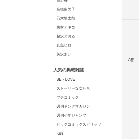
高野苺
高橋留美子
乃木坂太郎
東村アキコ
藤沢とおる
真島ヒロ
矢沢あい
7巻
人気の掲載雑誌
BE・LOVE
ストーリーな女たち
プチコミック
週刊ヤングマガジン
週刊少年ジャンプ
ビッグコミックスピリッツ
Kiss