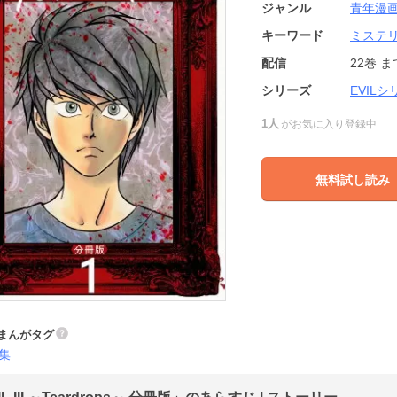
ジャンル
青年漫
キーワード
ミステ
配信
22巻
ま
シリーズ
EVIL
1人
がお気に入り登録中
無料試し読み
まんがタグ
集