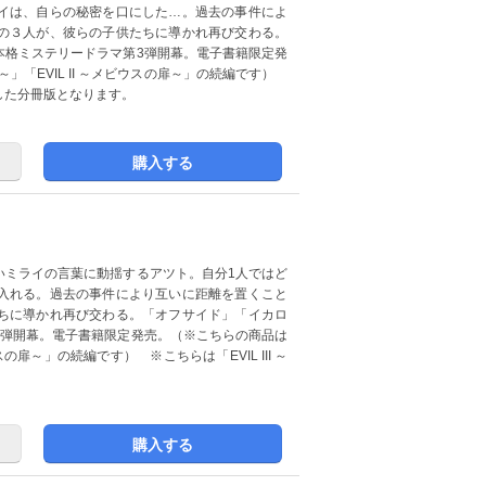
イは、自らの秘密を口にした…。過去の事件によ
の３人が、彼らの子供たちに導かれ再び交わる。
本格ミステリードラマ第3弾開幕。電子書籍限定発
」「EVIL II ～メビウスの扉～」の続編です）
に収録した分冊版となります。
購入する
いミライの言葉に動揺するアツト。自分1人ではど
入れる。過去の事件により互いに距離を置くこと
ちに導かれ再び交わる。「オフサイド」「イカロ
3弾開幕。電子書籍限定発売。（※こちらの商品は
スの扉～」の続編です） ※こちらは「EVIL III ～
購入する