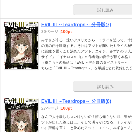
試し読み
EVIL III ～Teardrops～ 分冊版(7)
30ページ |
100pt
みずきが来る…遠いアメリカから、ミライを追って。十
の胸の内を吐露する。それはアツトが聞いたミライの秘
に距離を置くこと決めたアツト、エイジ、みずきの３人
サイド」「イカロスの山」の作者塀内夏子が描く本格ミ
（※こちらの商品は「EVIL ～光と影のタペストリー～」「
ちらは「EVIL III ～Teardrops～」を単話ごとに収録
試し読み
EVIL III ～Teardrops～ 分冊版(8)
27ページ |
100pt
なんで人を殺しちゃいけないの？誰も知らない罪、誰が
ツトが出した答えは…。そして明らかになる、ミライが
いに距離を置くこと決めたアツト、エイジ、みずきの３