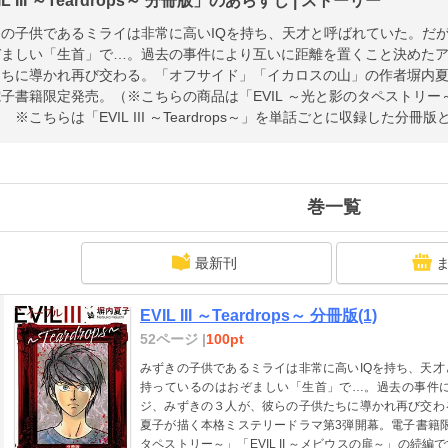
IL III ～Teardrops～ 分冊版」のあらすじ | ストーリー
きの子供であるミライは非常に高いIQを持ち、天才と呼ばれていた。だ
ぞましい「生首」で…。過去の事件により互いに距離を置くこと決めた
たちに導かれ再び交わる。「オフサイド」「イカロスの山」の作者塀内夏
子書籍限定発売。（※こちらの商品は「EVIL ～光と影のタペストリー～」
 ※こちらは「EVIL III ～Teardrops～」を単話ごとに収録した分冊
巻一覧
最新刊
EVIL III ～Teardrops～ 分冊版(1)
52ページ |
100pt
みずきの子供であるミライは非常に高いIQを持ち、天
持っているのはおぞましい「生首」で…。過去の事件
ジ、みずきの３人が、彼らの子供たちに導かれ再び交わ
夏子が描く本格ミステリードラマ第3弾開幕。電子書籍限
タペストリー～」「EVIL II ～メビウスの扉～」の続編です） 