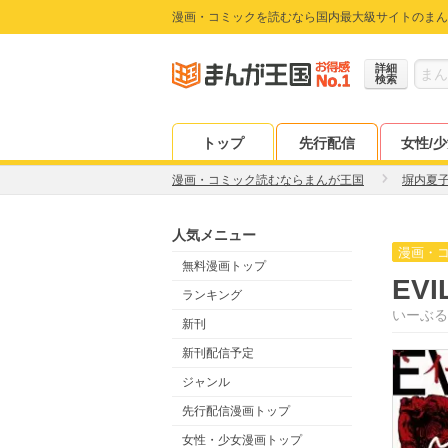
漫画・コミックを読むなら国内最大級サイトのまん
詳細
検索
トップ
先行配信
女性/
漫画・コミック読むならまんが王国
塀内夏
人気メニュー
漫画・
無料漫画トップ
EVI
ランキング
いーぶる
新刊
新刊配信予定
ジャンル
先行配信漫画トップ
女性・少女漫画トップ