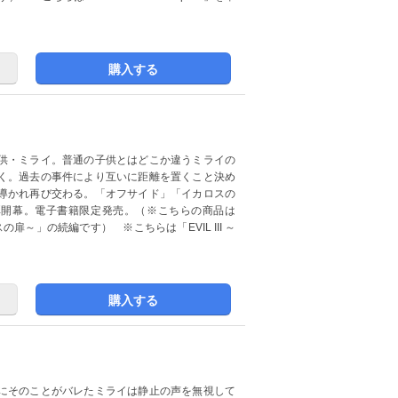
購入する
供・ミライ。普通の子供とはどこか違うミライの
く。過去の事件により互いに距離を置くこと決め
導かれ再び交わる。「オフサイド」「イカロスの
弾開幕。電子書籍限定発売。（※こちらの商品は
スの扉～」の続編です） ※こちらは「EVIL III ～
購入する
にそのことがバレたミライは静止の声を無視して