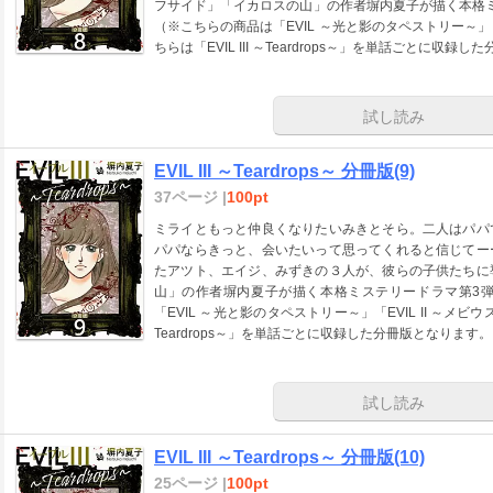
フサイド」「イカロスの山」の作者塀内夏子が描く本格
（※こちらの商品は「EVIL ～光と影のタペストリー～」「
ちらは「EVIL III ～Teardrops～」を単話ごとに収録
試し読み
EVIL III ～Teardrops～ 分冊版(9)
37ページ |
100pt
ミライともっと仲良くなりたいみきとそら。二人はパパ
パパならきっと、会いたいって思ってくれると信じてー
たアツト、エイジ、みずきの３人が、彼らの子供たちに
山」の作者塀内夏子が描く本格ミステリードラマ第3
「EVIL ～光と影のタペストリー～」「EVIL II ～メビウ
Teardrops～」を単話ごとに収録した分冊版となります。
試し読み
EVIL III ～Teardrops～ 分冊版(10)
25ページ |
100pt