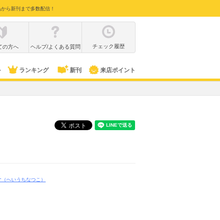
品から新刊まで多数配信！
チェック履歴
ての方へ
ヘルプ/よくある質問
ル
ランキング
新刊
来店ポイント
子
（へいうちなつこ）