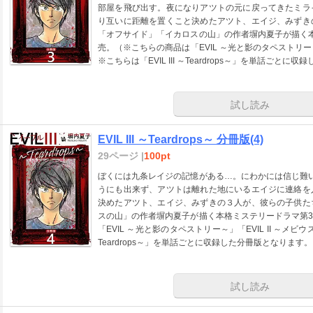
部屋を飛び出す。夜になりアツトの元に戻ってきたミラ
り互いに距離を置くこと決めたアツト、エイジ、みずき
「オフサイド」「イカロスの山」の作者塀内夏子が描く
売。（※こちらの商品は「EVIL ～光と影のタペストリー～
※こちらは「EVIL III ～Teardrops～」を単話ごと
試し読み
EVIL III ～Teardrops～ 分冊版(4)
29ページ |
100pt
ぼくには九条レイジの記憶がある…。にわかには信じ難
うにも出来ず、アツトは離れた地にいるエイジに連絡を
決めたアツト、エイジ、みずきの３人が、彼らの子供た
スの山」の作者塀内夏子が描く本格ミステリードラマ第
「EVIL ～光と影のタペストリー～」「EVIL II ～メビウ
Teardrops～」を単話ごとに収録した分冊版となります。
試し読み