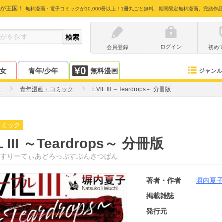
が王国！
無料漫画・電子コミックが10,000冊以上！1冊丸ごと無料、期間限定無料漫画、完結作
ログイン
会員登録
初め
少女
青年/少年
無料漫画
ジャン
子
青年漫画・コミック
EVIL III ～Teardrops～ 分冊版
コミック
L III ～Teardrops～ 分冊版
すりーてぃあどろっぷすぶんさつばん
著者・作者
塀内夏
掲載雑誌
発行元