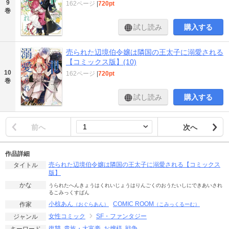
9
162ページ
|
720pt
巻
試し読み
購入する
売られた辺境伯令嬢は隣国の王太子に溺愛される
【コミックス版】(10)
10
162ページ
|
720pt
巻
試し読み
購入する
前へ
次へ
作品詳細
売られた辺境伯令嬢は隣国の王太子に溺愛される【コミックス
タイトル
版】
かな
うられたへんきょうはくれいじょうはりんごくのおうたいしにできあいされ
るこみっくすばん
小椋あん
COMIC ROOM
作家
（おぐらあん）
（こみっくるーむ）
女性コミック
SF・ファンタジー
ジャンル
復讐
貴族・大富豪
お嬢様
戦争