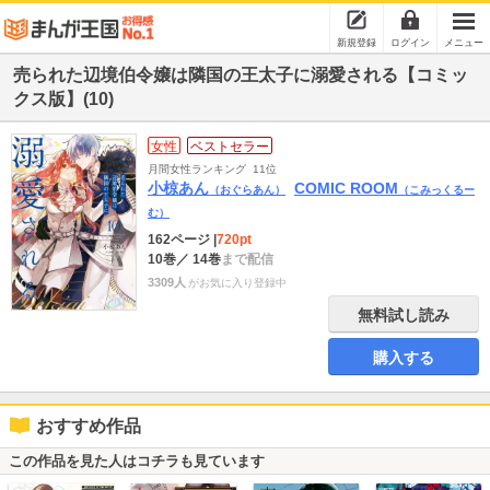
新規登録
ログイン
メニュー
売られた辺境伯令嬢は隣国の王太子に溺愛される【コミッ
クス版】(10)
女性
ベストセラー
月間女性ランキング
11位
小椋あん
COMIC ROOM
（おぐらあん）
（こみっくるー
む）
162ページ
|
720pt
10巻
／ 14巻
まで配信
3309人
がお気に入り登録中
無料試し読み
購入する
おすすめ作品
この作品を見た人はコチラも見ています