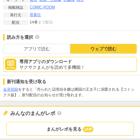
キーワード
COMIC-ROOM
掲載雑誌
双葉社
発行元
14巻
まで配信
配信
読み方を選択
アプリで読む
ウェブで読む
専用アプリのダウンロード
サクサクまんがを読めて多機能！
新刊通知を受け取る
会員登録
をすると「売られた辺境伯令嬢は隣国の王太子に溺愛される【コミッ
クス版】」新刊配信のお知らせが受け取れます。
みんなのまんがレポ
まんがレポを見る
18件