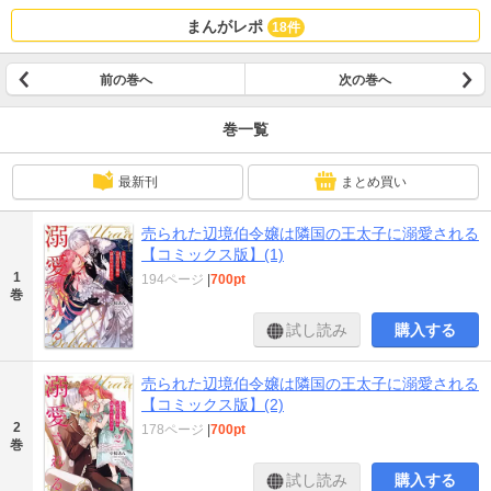
まんがレポ
18件
前の巻へ
次の巻へ
巻一覧
最新刊
まとめ買い
売られた辺境伯令嬢は隣国の王太子に溺愛される
【コミックス版】(1)
1
194ページ
|
700pt
巻
試し読み
購入する
売られた辺境伯令嬢は隣国の王太子に溺愛される
【コミックス版】(2)
2
178ページ
|
700pt
巻
試し読み
購入する