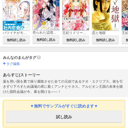
売られた辺境伯令嬢は隣国の王太子に溺愛される
バツイチがモテるなんて聞いてません【コミックス版】
王妃リドリーの恋と嘘 分冊版
恋と地獄
無料試し読み
無料試し読み
無料試し読み
無料試し読み
みんなのまんがタグ
タグ編集
あらすじ|ストーリー
薬を用い国を裏で操り腐敗させた全ての元凶であるテオ・エクリプス。彼を引
きずり下ろすため議場の席に着くアンナとケネス。アルビオン王国の未来を賭
けた国民会議が今、幕を開ける――！
▼無料でサンプルがすぐに読めます▼
試し読み