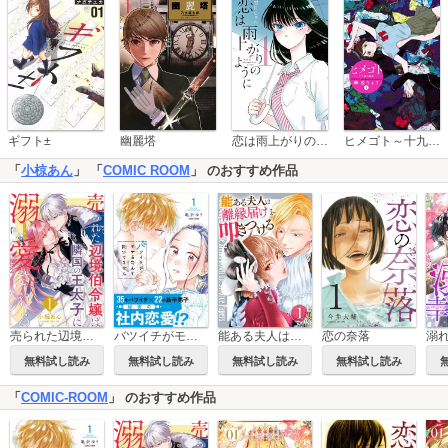
恋は雨上がりのように
ギフト±
幽麗塔
ヒメゴト～十九歳の制服～
「
小椋あん
」 「
COMIC ROOM
」 のおすすめ作品
売られた辺境伯令嬢は隣国の王太子に溺愛される
バツイチがモテるなんて聞いてません【コミックス版】
能ある夫人は離縁届けを叩きつける
恋の奈落
無料試し読み
無料試し読み
無料試し読み
無料試し読み
「
COMIC-ROOM
」 のおすすめ作品