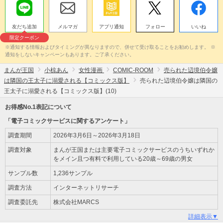
友だち追加
メルマガ
アプリ通知
フォロー
いいね
限定クーポン
※通知する情報およびタイミングが異なりますので、併せて受け取ることをお勧めします。 ※
通知をしないキャンペーンもあります。ご了承ください。
まんが王国
小椋あん
女性漫画
COMIC-ROOM
売られた辺境伯令嬢
は隣国の王太子に溺愛される【コミックス版】
売られた辺境伯令嬢は隣国の
王太子に溺愛される【コミックス版】(10)
お得感No.1表記について
「電子コミックサービスに関するアンケート」
調査期間
2026年3月6日～2026年3月18日
調査対象
まんが王国または主要電子コミックサービスのうちいずれか
をメイン且つ有料で利用している20歳～69歳の男女
サンプル数
1,236サンプル
調査方法
インターネットリサーチ
調査委託先
株式会社MARCS
詳細表示▼