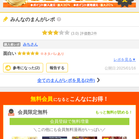
みんなのまんがレポ
(
3.0
)
評価数
2
件
みちさん
購入者レポ
面白い
※ネタバレあり
レポを見る▼
参考になった(
2
)
報告する
公開日:
2025/01/16
全てのまんがレポを見る(2件)
無料会員
こんなにお得！
になると
会員限定無料
もっと無料が読める！
会員登録で無料増量
＼この他にも会員無料漫画がいっぱい／