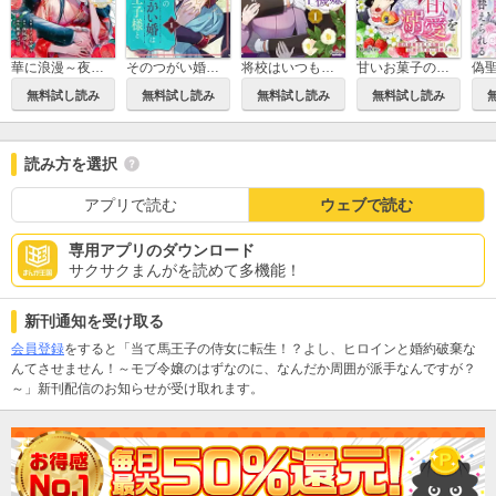
華に浪漫～夜伽のはずですが溺愛されています～
そのつがい婚は王子様と
将校はいつも不機嫌
甘いお菓子の後は甘い溺愛を～婚約破棄された令嬢は辺境伯子息に溺愛される～
無料試し読み
無料試し読み
無料試し読み
無料試し読み
読み方を選択
アプリで読む
ウェブで読む
専用アプリのダウンロード
サクサクまんがを読めて多機能！
新刊通知を受け取る
会員登録
をすると「当て馬王子の侍女に転生！？よし、ヒロインと婚約破棄な
んてさせません！～モブ令嬢のはずなのに、なんだか周囲が派手なんですが？
～」新刊配信のお知らせが受け取れます。