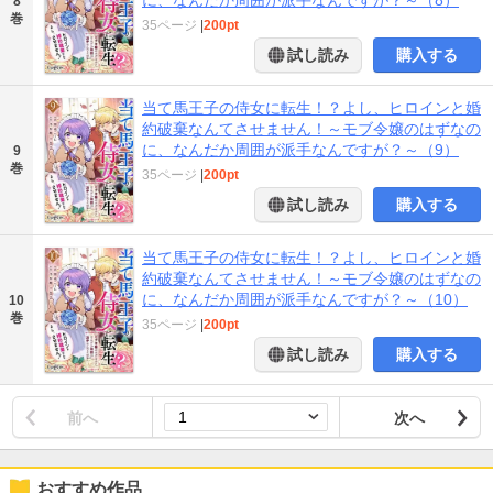
8
巻
35ページ
|
200pt
試し読み
購入する
当て馬王子の侍女に転生！？よし、ヒロインと婚
約破棄なんてさせません！～モブ令嬢のはずなの
に、なんだか周囲が派手なんですが？～（9）
9
巻
35ページ
|
200pt
試し読み
購入する
当て馬王子の侍女に転生！？よし、ヒロインと婚
約破棄なんてさせません！～モブ令嬢のはずなの
に、なんだか周囲が派手なんですが？～（10）
10
巻
35ページ
|
200pt
試し読み
購入する
前へ
次へ
おすすめ作品