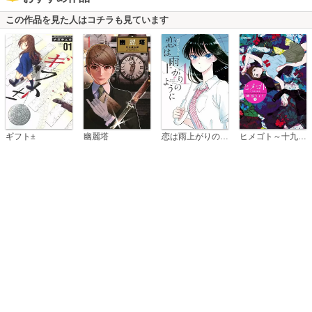
この作品を見た人はコチラも見ています
恋は雨上がりのように
ギフト±
幽麗塔
ヒメゴト～十九歳の制服～