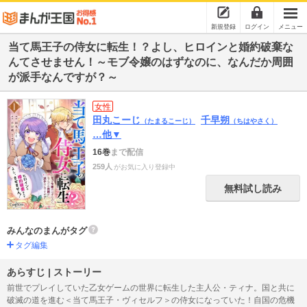
新規登録
ログイン
メニュー
当て馬王子の侍女に転生！？よし、ヒロインと婚約破棄な
んてさせません！～モブ令嬢のはずなのに、なんだか周囲
が派手なんですが？～
女性
田丸こーじ
千早朔
（たまるこーじ）
（ちはやさく）
…他▼
16巻
まで配信
259人
がお気に入り登録中
無料試し読み
みんなのまんがタグ
タグ編集
あらすじ | ストーリー
前世でプレイしていた乙女ゲームの世界に転生した主人公・ティナ。国と共に
破滅の道を進む＜当て馬王子・ヴィセルフ＞の侍女になっていた！自国の危機