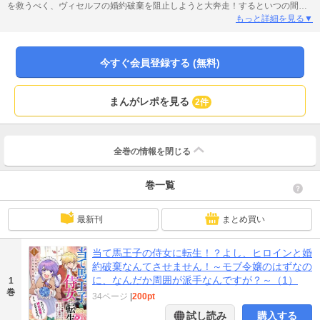
を救うべく、ヴィセルフの婚約破棄を阻止しようと大奔走！するといつの間に
か、モブ侍女なのに美男美女達に気に入られてしまい―!?のほほん溺愛系ラブ
もっと詳細を見る▼
コメディー！※本作品は小説投稿サイト「エブリスタ」で人気の「当て馬王子
の侍女に転生！？よし、ヒロインと婚約破棄なんてさせません！～モブ令嬢の
はずなのに、なんだか周囲が派手なんですが？～」のコミカライズです。
今すぐ会員登録する (無料)
まんがレポを見る
2件
全巻の情報を
閉じる
巻一覧
最新刊
まとめ買い
当て馬王子の侍女に転生！？よし、ヒロインと婚
約破棄なんてさせません！～モブ令嬢のはずなの
に、なんだか周囲が派手なんですが？～（1）
1
巻
34ページ
|
200pt
試し読み
購入する