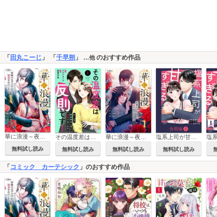
「
田丸こーじ
」 「
千早朔
」
のおすすめ作品
…他
華に浪漫～夜伽のはずですが溺愛されています～
華に浪漫～夜伽のはずですが溺愛されています～【合冊版】
その温度差は反則です！～クールで無表情な上司に溺愛されてます～
塩系上司が甘すぎる【合冊版】
無料試し読み
無料試し読み
無料試し読み
無料試し読み
「
コミック カーテシック
」のおすすめ作品