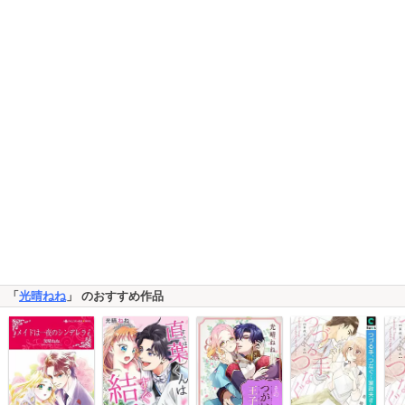
「
光晴ねね
」 のおすすめ作品