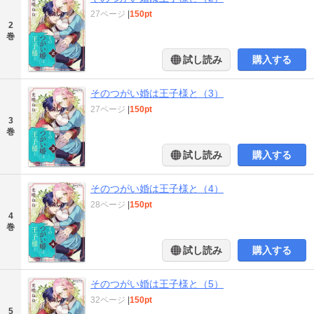
27ページ
|
150pt
2
巻
試し読み
購入する
そのつがい婚は王子様と（3）
27ページ
|
150pt
3
巻
試し読み
購入する
そのつがい婚は王子様と（4）
28ページ
|
150pt
4
巻
試し読み
購入する
そのつがい婚は王子様と（5）
32ページ
|
150pt
5