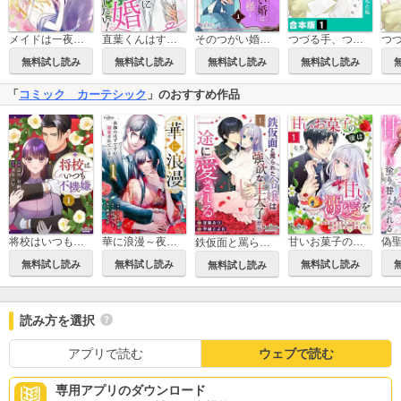
直葉くんはすぐに結婚したい！
つづる手、つなぐ～家政夫さんと私【合本版】
メイドは一夜のシンデレラ
そのつがい婚は王子様と【合冊版】
無料試し読み
無料試し読み
無料試し読み
無料試し読み
「
コミック カーテシック
」のおすすめ作品
将校はいつも不機嫌
華に浪漫～夜伽のはずですが溺愛されています～
甘いお菓子の後は甘い溺愛を～婚約破棄された令嬢は辺境伯子息に溺愛される～
鉄仮面と罵られた令嬢は強欲な王太子から一途に愛される
無料試し読み
無料試し読み
無料試し読み
無料試し読み
読み方を選択
アプリで読む
ウェブで読む
専用アプリのダウンロード