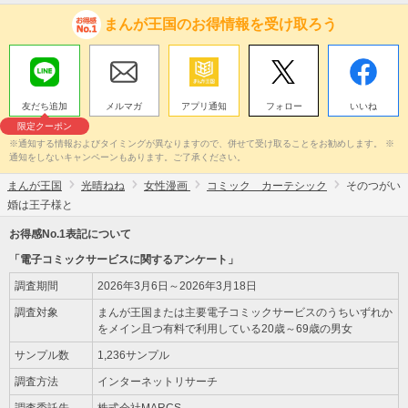
まんが王国のお得情報を受け取ろう
友だち追加
メルマガ
アプリ通知
フォロー
いいね
限定クーポン
※通知する情報およびタイミングが異なりますので、併せて受け取ることをお勧めします。 ※
通知をしないキャンペーンもあります。ご了承ください。
まんが王国
光晴ねね
女性漫画
コミック カーテシック
そのつがい
婚は王子様と
お得感No.1表記について
「電子コミックサービスに関するアンケート」
調査期間
2026年3月6日～2026年3月18日
調査対象
まんが王国または主要電子コミックサービスのうちいずれか
をメイン且つ有料で利用している20歳～69歳の男女
サンプル数
1,236サンプル
調査方法
インターネットリサーチ