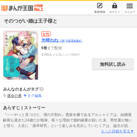
新規登録
ログイン
メニュー
そのつがい婚は王子様と
女性
光晴ねね
（みつはるねね）
9巻
まで配信
1743人
がお気に入り登録中
無料試し読み
みんなのまんがタグ
運命の番
タグ編集
あらすじ | ストーリー
『――やっと見つけた、僕の片割れ』貴族令嬢であるアルシャミアは、結婚適
齢期も過ぎた24歳だが独身。様々な理由で婚約破棄が続いた末、男性運が無い
と悟り、人生に「薬草研究」という楽しみを見出していたミアは、論文が認め
られたことをきっかけに、王立学園の教師として生きていくことを決断する。
もっと詳細を見る▼
しかしある日、学園で第二王子ルシリウスを見かけてから身体が火照り――…