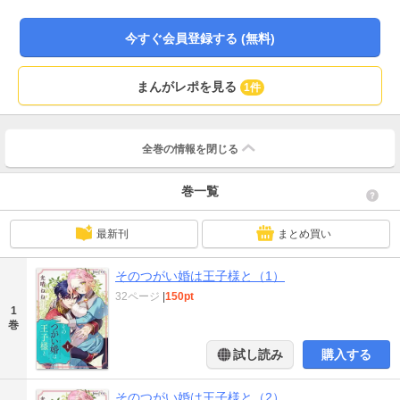
その胸には、王子の番（つがい）の証であるあざが浮かび上がっていて！？運
命の二人が起こすドラマチックラブストーリー、開幕！
今すぐ会員登録する (無料)
まんがレポを見る
1件
全巻の情報を
閉じる
巻一覧
最新刊
まとめ買い
そのつがい婚は王子様と（1）
32ページ
|
150pt
1
巻
試し読み
購入する
そのつがい婚は王子様と（2）