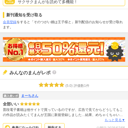
サクサクまんがを読めて多機能！
新刊通知を受け取る
会員登録
をすると「そのつがい婚は王子様と」新刊配信のお知らせが受け取れ
ます。
みんなのまんがレポ
(
5.0
)
評価数
1
件
まーちさん
購入者レポ
全部いい
普段電子書籍は他サイトで買っているのですが、広告で見てからどうしてもこ
の作品が読みたくてまんが王国に新規登録しました…結果、めちゃくちゃい
い！絵も綺麗だしストーリーも面白い！何より主人公がかわいい！なぜ婚約が
もっと見る▼
何度も破談になってしまったのか分からないくらい魅力的。次回の更新が楽し
参考になった(
19
)
報告する
公開日:
2025/07/05