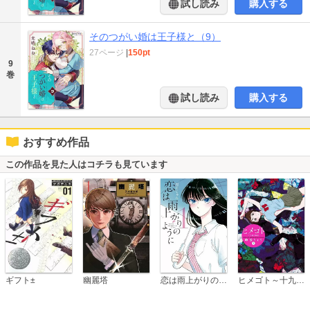
試し読み
購入する
そのつがい婚は王子様と（9）
27ページ
|
150pt
9
巻
試し読み
購入する
おすすめ作品
この作品を見た人はコチラも見ています
恋は雨上がりのように
ギフト±
幽麗塔
ヒメゴト～十九歳の制服～