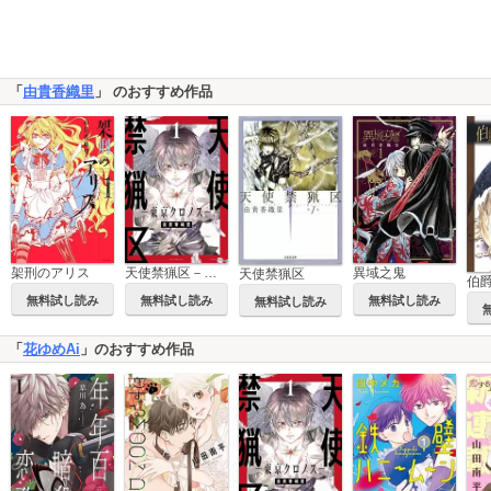
「
由貴香織里
」 のおすすめ作品
天使禁猟区－東京クロノス－
架刑のアリス
異域之鬼
天使禁猟区
伯
無料試し読み
無料試し読み
無料試し読み
無料試し読み
「
花ゆめAi
」のおすすめ作品