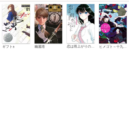
恋は雨上がりのように
ギフト±
幽麗塔
ヒメゴト～十九歳の制服～