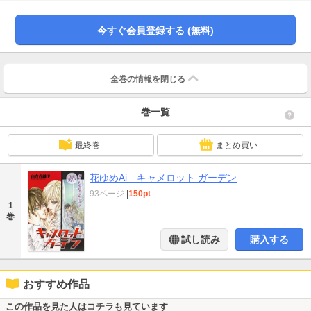
注意ください。)
今すぐ会員登録する (無料)
全巻の情報を
閉じる
巻一覧
最終巻
まとめ買い
花ゆめAi キャメロット ガーデン
93ページ
|
150pt
1
巻
試し読み
購入する
おすすめ作品
この作品を見た人はコチラも見ています