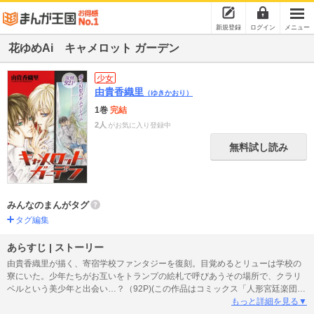
新規登録
ログイン
メニュー
花ゆめAi キャメロット ガーデン
少女
由貴香織里
（ゆきかおり）
1巻
完結
2人
がお気に入り登録中
無料試し読み
みんなのまんがタグ
タグ編集
あらすじ | ストーリー
由貴香織里が描く、寄宿学校ファンタジーを復刻。目覚めるとリューは学校の
寮にいた。少年たちがお互いをトランプの絵札で呼びあうその場所で、クラリ
ベルという美少年と出会い…？（92P)(この作品はコミックス「人形宮廷楽団」
5巻、ウェブ・マガジン：花ゆめAi Vol.49に収録されています。重複購入にご
もっと詳細を見る▼