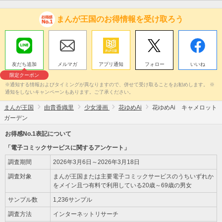
まんが王国のお得情報を受け取ろう
友だち追加
メルマガ
アプリ通知
フォロー
いいね
限定クーポン
※通知する情報およびタイミングが異なりますので、併せて受け取ることをお勧めします。 ※
通知をしないキャンペーンもあります。ご了承ください。
まんが王国
由貴香織里
少女漫画
花ゆめAi
花ゆめAi キャメロット
ガーデン
お得感No.1表記について
「電子コミックサービスに関するアンケート」
調査期間
2026年3月6日～2026年3月18日
調査対象
まんが王国または主要電子コミックサービスのうちいずれか
をメイン且つ有料で利用している20歳～69歳の男女
サンプル数
1,236サンプル
調査方法
インターネットリサーチ