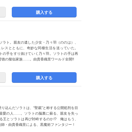
購入する
ソラト。親友の遺した少女・乃々羽（ののは）、
ェレスとともに、奇妙な同棲生活を送っていた。
トの手をすり抜けていく乃々羽。ソラトの手は再
背徳の擬似家族……。由貴香織里ワールド全開!!
購入する
り込んだソラトは、“聖裁”と称する公開処刑を目
最愛の人……。ソラトの脳裏に蘇る、親友を失っ
る王とソラトは再び対峙するのか!? 俺はもう、
術師・由貴香織里による、黒魔術ファンタジー！