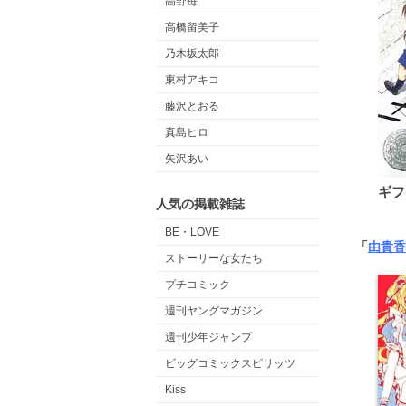
高野苺
高橋留美子
乃木坂太郎
東村アキコ
藤沢とおる
真島ヒロ
矢沢あい
ギフ
人気の掲載雑誌
BE・LOVE
「
由貴香
ストーリーな女たち
プチコミック
週刊ヤングマガジン
週刊少年ジャンプ
ビッグコミックスピリッツ
Kiss