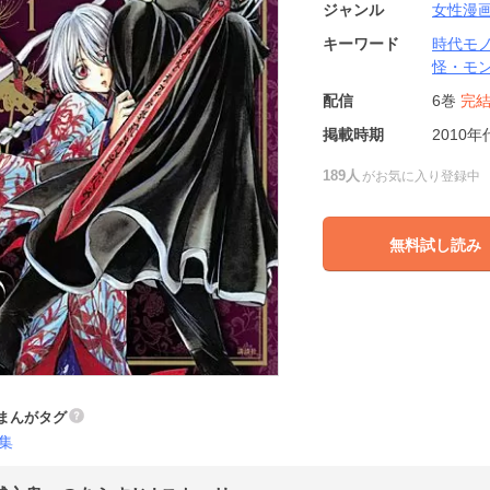
ジャンル
女性漫
キーワード
時代モ
怪・モ
配信
6巻
完
掲載時期
2010年
189人
がお気に入り登録中
無料試し読み
まんがタグ
集