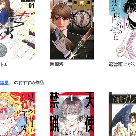
ト±
幽麗塔
織里
」 のおすすめ作品