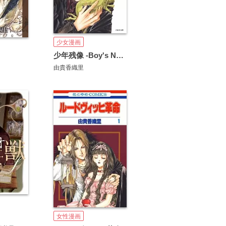
少女漫画
少年残像 -Boy's Next Door-
由貴香織里
女性漫画