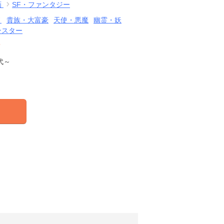
画
SF・ファンタジー
ノ
貴族・大富豪
天使・悪魔
幽霊・妖
ンスター
結
代～