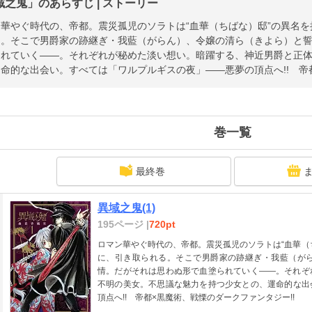
域之鬼」のあらすじ | ストーリー
華やぐ時代の、帝都。震災孤児のソラトは“血華（ちばな）邸”の異名
る。そこで男爵家の跡継ぎ・我藍（がらん）、令嬢の清ら（きよら）と
られていく――。それぞれが秘めた淡い想い。暗躍する、神近男爵と正
命的な出会い。すべては「ワルプルギスの夜」――悪夢の頂点へ!! 帝都
巻一覧
最終巻
異域之鬼(1)
195ページ |
720pt
ロマン華やぐ時代の、帝都。震災孤児のソラトは“血華（
に、引き取られる。そこで男爵家の跡継ぎ・我藍（が
情。だがそれは思わぬ形で血塗られていく――。それぞ
不明の美女。不思議な魅力を持つ少女との、運命的な出
頂点へ!! 帝都×黒魔術、戦慄のダークファンタジー!!