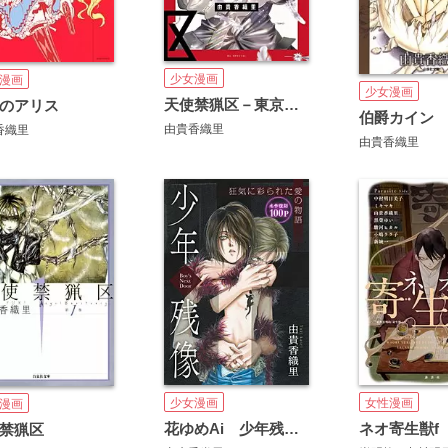
少女漫画
漫画
少女漫画
天使禁猟区－東京クロノス－
のアリス
伯爵カイン
由貴香織里
香織里
由貴香織里
少女漫画
女性漫画
漫画
花ゆめAi 少年残像－Boy's Next Door－
ネオ寄生獣f
禁猟区