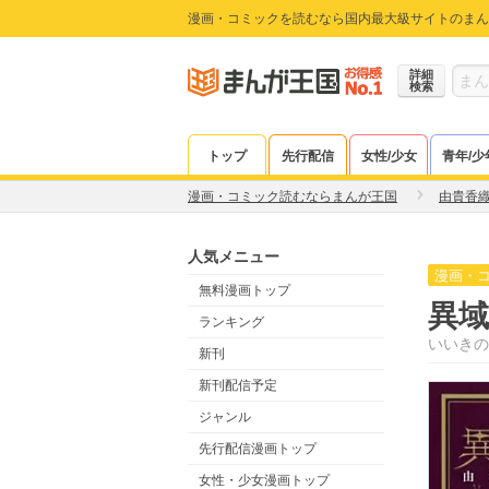
漫画・コミックを読むなら国内最大級サイトのまん
詳細
検索
トップ
先行配信
女性/少女
青年/少
漫画・コミック読むならまんが王国
由貴香
人気メニュー
漫画・
無料漫画トップ
異域
ランキング
いいきの
新刊
新刊配信予定
ジャンル
先行配信漫画トップ
女性・少女漫画トップ