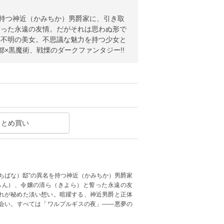
を持つ神近（かみちか）男爵家に、引き取
誓った永遠の友情。だがそれは思わぬ形で
体不明の美女。不思議な魅力を持つ少女と
×黒魔術、戦慄のダークファンタジー!!
まとめ買い
ちばな）邸”の異名を持つ神近（かみちか）男爵家
らん）、令嬢の清ら（きよら）と誓った永遠の友
れが秘めた淡い想い。暗躍する、神近男爵と正体
会い。すべては「ワルプルギスの夜」――悪夢の