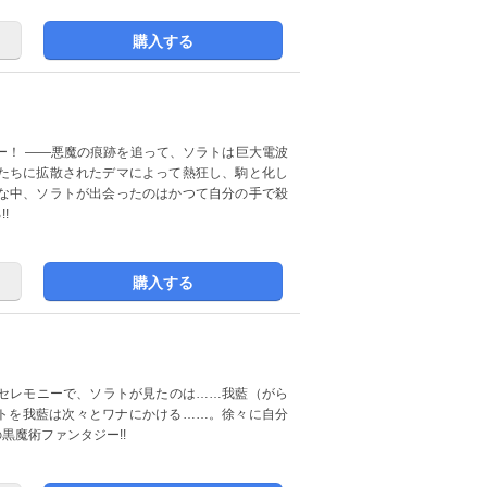
購入する
ー！ ――悪魔の痕跡を追って、ソラトは巨大電波
たちに拡散されたデマによって熱狂し、駒と化し
な中、ソラトが出会ったのはかつて自分の手で殺
!
購入する
セレモニーで、ソラトが見たのは……我藍（がら
ラトを我藍は次々とワナにかける……。徐々に自分
黒魔術ファンタジー!!