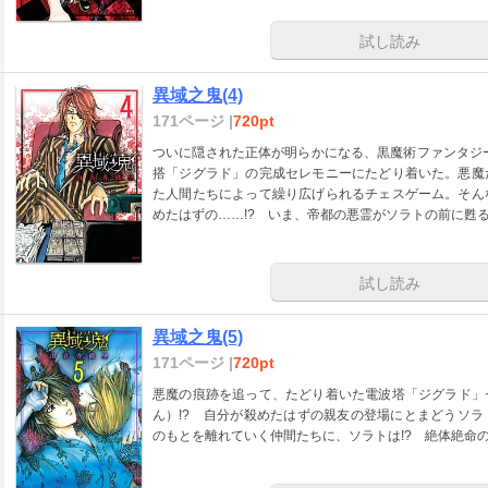
試し読み
異域之鬼(4)
171ページ |
720pt
ついに隠された正体が明らかになる、黒魔術ファンタジ
搭「ジグラド」の完成セレモニーにたどり着いた。悪魔
た人間たちによって繰り広げられるチェスゲーム。そん
めたはずの……!? いま、帝都の悪霊がソラトの前に甦る!
試し読み
異域之鬼(5)
171ページ |
720pt
悪魔の痕跡を追って、たどり着いた電波塔「ジグラド」
ん）!? 自分が殺めたはずの親友の登場にとまどうソ
のもとを離れていく仲間たちに、ソラトは!? 絶体絶命の