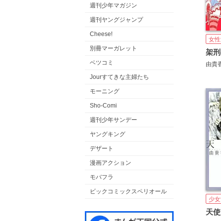
週刊少年マガジン
週刊ヤングジャンプ
Cheese!
女性
別冊マーガレット
架刑
ベツコミ
由貴
Jourすてきな主婦たち
モーニング
Sho-Comi
週刊少年サンデー
ヤングキング
デザート
漫画アクション
モバフラ
ビックコミックスペリオール
少女
天使