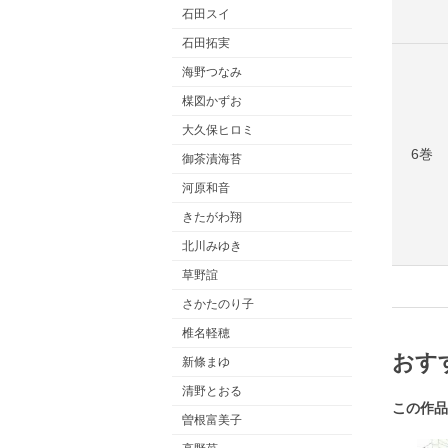
石田スイ
石田拓実
海野つなみ
楳図かずお
大久保ヒロミ
6巻
御茶漬海苔
河原和音
きたがわ翔
北川みゆき
草野誼
さかたのり子
椎名軽穂
おす
新條まゆ
清野とおる
この作品
曽根富美子