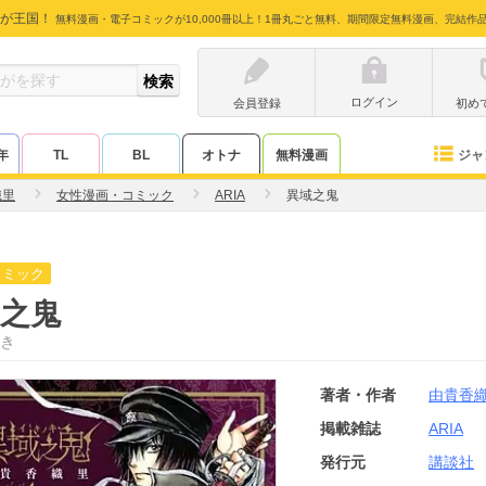
が王国！
無料漫画・電子コミックが10,000冊以上！1冊丸ごと無料、期間限定無料漫画、完結作
ログイン
会員登録
初め
ジャ
年
TL
BL
オトナ
無料漫画
織里
女性漫画・コミック
ARIA
異域之鬼
コミック
之鬼
き
著者・作者
由貴香
掲載雑誌
ARIA
発行元
講談社