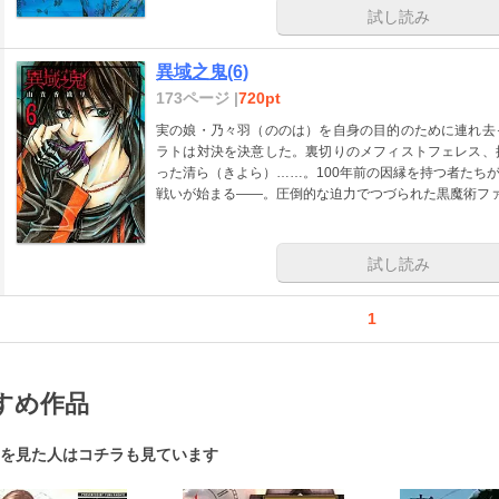
試し読み
異域之鬼(6)
173ページ |
720pt
実の娘・乃々羽（ののは）を自身の目的のために連れ去
ラトは対決を決意した。裏切りのメフィストフェレス、
った清ら（きよら）……。100年前の因縁を持つ者たち
戦いが始まる――。圧倒的な迫力でつづられた黒魔術フ
試し読み
1
すめ作品
を見た人はコチラも見ています