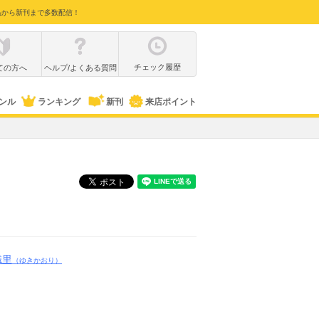
品から新刊まで多数配信！
チェック履歴
ての方へ
ヘルプ/よくある質問
ンル
ランキング
新刊
来店ポイント
織里
（ゆきかおり）