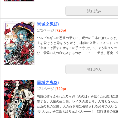
試し読み
異域之鬼(2)
171ページ |
720pt
ワルプルギスの悪夢の果てに、現代の日本に落ちのびた
主を殺そうと隙をうかがう、地獄の公爵メフィストフ
「今度こそ愛する者をこの手で守りたい」そう願うソラ
び、最愛の人の血で染まるのか――!? ――天使、悪魔、
試し読み
異域之鬼(3)
171ページ |
720pt
悪魔に捕らえられた乃々羽（ののは）を救うため敵地に乗
撃する。大量の生け贄、レイスの裏切り、人質となった
たあの夜の記憶。人の命を糧に召喚される恐怖の大いな
悲しい思いを二度と繰り返さない――！ 幻想世界の魔