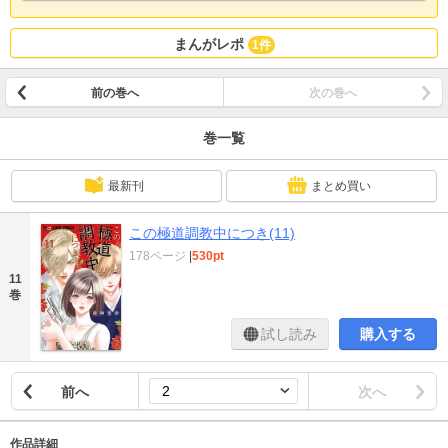
まんがレポ
1件
前の巻へ
次の巻へ
巻一覧
最新刊
まとめ買い
この極道調教中につき(11)
178ページ
|
530pt
11
巻
試し読み
購入する
前へ
次へ
作品詳細