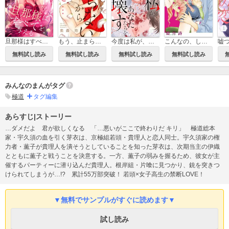
もう、止まらないからここで…【マイクロ】
こんなの、しらない
旦那様はすべてを与える
今度は私が、あなたたちを壊す【マイクロ】
無料試し読み
無料試し読み
無料試し読み
無料試し読み
みんなのまんがタグ
極道
タグ編集
あらすじ|ストーリー
…ダメだよ 君が欲しくなる 「…悪いがここで終わりだ キリ」 極道総本
家・宇久須の血を引く芽衣は、京極組若頭・貴理人と恋人同士。宇久須家の権
力者・薫子が貴理人を潰そうとしていることを知った芽衣は、次期当主の伊織
とともに薫子と戦うことを決意する。一方、薫子の弱みを握るため、彼女が主
催するパーティーに潜り込んだ貴理人。根岸組・片喰に見つかり、銃を突きつ
けられてしまうが…!? 累計55万部突破！ 若頭×女子高生の禁断LOVE！
▼無料でサンプルがすぐに読めます▼
試し読み