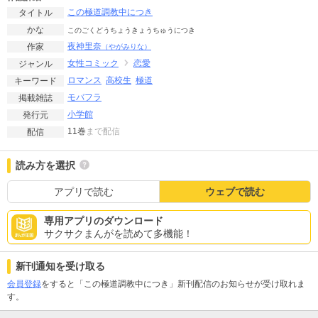
この極道調教中につき
タイトル
かな
このごくどうちょうきょうちゅうにつき
夜神里奈
作家
（やがみりな）
女性コミック
恋愛
ジャンル
ロマンス
高校生
極道
キーワード
モバフラ
掲載雑誌
小学館
発行元
11巻
まで配信
配信
読み方を選択
アプリで読む
ウェブで読む
専用アプリのダウンロード
サクサクまんがを読めて多機能！
新刊通知を受け取る
会員登録
をすると「この極道調教中につき」新刊配信のお知らせが受け取れま
す。