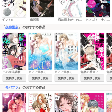
恋は雨上がりのように
ギフト±
幽麗塔
ヒメゴト～十九歳の制服～
「
夜神里奈
」 のおすすめ作品
キミに溺れる心臓【マイクロ】
無敵の番犬に噛みつかれまして【マイクロ】
この極道調教中につき【マイクロ】
キミに溺れる心臓
無料試し読み
無料試し読み
無料試し読み
無料試し読み
「
モバフラ
」 のおすすめ作品