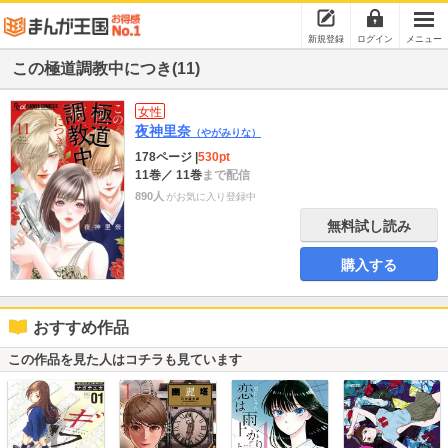
新規登録
ログイン
メニュー
この極道調教中につき(11)
女性
夜神里奈
（やがみりな）
178ページ
|
530pt
11巻
／ 11巻
まで配信
890人
がお気に入り登録中
無料試し読み
購入する
おすすめ作品
この作品を見た人はコチラも見ています