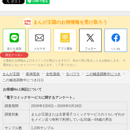
まんが王国のお得情報を受け取ろう
友だち追加
メルマガ
アプリ通知
フォロー
いいね
限定クーポン
※通知する情報およびタイミングが異なりますので、併せて受け取ることをお勧めします。 ※
通知をしないキャンペーンもあります。ご了承ください。
まんが王国
夜神里奈
女性漫画
モバフラ
この極道調教中につき
この極道調教中につき(11)
お得感No.1表記について
「電子コミックサービスに関するアンケート」
調査期間
2026年3月6日～2026年3月18日
調査対象
まんが王国または主要電子コミックサービスのうちいずれか
をメイン且つ有料で利用している20歳～69歳の男女
サンプル数
1,236サンプル