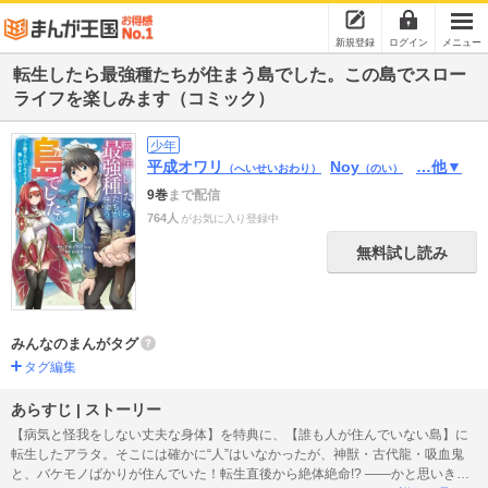
新規登録
ログイン
メニュー
転生したら最強種たちが住まう島でした。この島でスロー
ライフを楽しみます（コミック）
少年
平成オワリ
Noy
…他▼
（へいせいおわり）
（のい）
9巻
まで配信
764人
がお気に入り登録中
無料試し読み
みんなのまんがタグ
タグ編集
あらすじ | ストーリー
【病気と怪我をしない丈夫な身体】を特典に、【誰も人が住んでいない島】に
転生したアラタ。そこには確かに“人”はいなかったが、神獣・古代龍・吸血鬼
と、バケモノばかりが住んでいた！転生直後から絶体絶命!? ――かと思いき