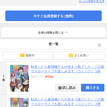
や、【病気と怪我をしない丈夫な身体】はどうやら“丈夫”すぎるようで――!?カ
もっと詳細を見る▼
クヨム月間総合第１位を獲得した最強たちとの大人気ほのぼの島ライフファン
タジー、ここにスタート！
今すぐ会員登録する (無料)
全巻の情報を
閉じる
巻一覧
最新刊
まとめ買い
転生したら最強種たちが住まう島でした。この島
でスローライフを楽しみます（コミック） 1巻
1
183ページ
|
600pt
巻
試し読み
購入する
転生したら最強種たちが住まう島でした。この島
でスローライフを楽しみます（コミック） 2巻