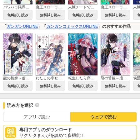
パワハラ限界勇者、魔王軍から好待遇でスカウトされる～勇者ランキング１位なのに手取りがゴミ過ぎて生活できません～＠comic
魔王スローライフを満喫する～勇者から「攻略無理」と言われたけど、そこはダンジョンじゃない。トマト畑だ～THE COMIC
人脈チートで始める人任せ英雄譚
魔王スローライフを満喫する～勇者から「攻略無理」と言われたけど、そこはダンジョンじゃない。トマト畑だ～【単話版】
無料試し読み
無料試し読み
無料試し読み
無料試し読み
「
ガンガンONLINE
」「
ガンガンコミックスONLINE
」のおすすめ作品
龍の贄嫁～虐げられた少女は運命の番として愛される～【分冊版】
わたしの幸せな結婚
転生したら序盤で死ぬ中ボスだった－ヒロイン眷属化で生き残る－
龍の贄嫁～虐げられた少女は運命の番として愛される～
無料試し読み
無料試し読み
無料試し読み
無料試し読み
読み方を選択
アプリで読む
ウェブで読む
専用アプリのダウンロード
サクサクまんがを読めて多機能！