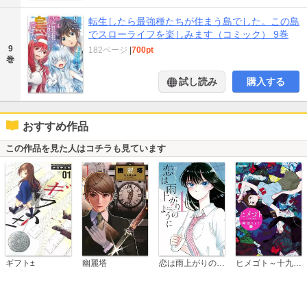
転生したら最強種たちが住まう島でした。この島
でスローライフを楽しみます（コミック） 9巻
9
182ページ
|
700pt
巻
試し読み
購入する
おすすめ作品
この作品を見た人はコチラも見ています
恋は雨上がりのように
ギフト±
幽麗塔
ヒメゴト～十九歳の制服～