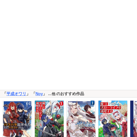
「
平成オワリ
」 「
Noy
」
のおすすめ作品
…他