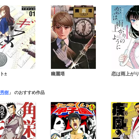
ト±
幽麗塔
秀樹
」 のおすすめ作品