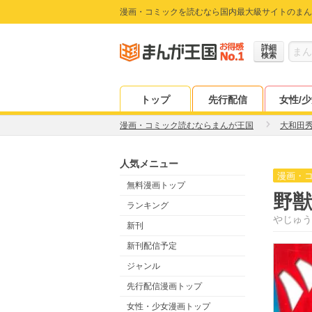
漫画・コミックを読むなら国内最大級サイトのまん
詳細
検索
トップ
先行配信
女性/
漫画・コミック読むならまんが王国
大和田
人気メニュー
漫画・
無料漫画トップ
野
ランキング
やじゅう
新刊
新刊配信予定
ジャンル
先行配信漫画トップ
女性・少女漫画トップ