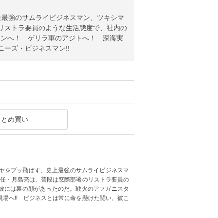
上最強のサムライビジネスマン、ツキシマ
のリストラ要員のような生活態度で、社内の
タンへ！ ゲリラ軍のアジトへ！ 深海実
ーズ・ビジネスマン!!
まとめ買い
モヤをブッ飛ばす、史上最強のサムライビジネスマ
主任・月島亮は、普段は窓際部署のリストラ要員の
彼には裏の顔があったのだ。戦火のアフガニスタ
場へ!! ビジネスとは常に命を懸けた闘い。彼こ