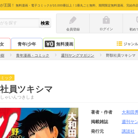
が王国！
無料漫画・電子コミックが10,000冊以上！1冊丸ごと無料、期間限定無料漫画、完結作
ログイン
会員登録
初め
少女
青年/少年
無料漫画
ジャン
秀樹
青年漫画・コミック
週刊ヤングマガジン
野獣社員ツキシマ
コミック
獣社員ツキシマ
しゃいんつきしま
著者・作者
大和田
掲載雑誌
週刊ヤ
発行元
講談社