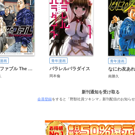
漫画
青年漫画
青年漫画
ザ・ファブル The second contact
パラレルパラダイス
なにわ友あ
久
岡本倫
南勝久
新刊通知を受け取る
会員登録
をすると「野獣社員ツキシマ」新刊配信のお知らせ