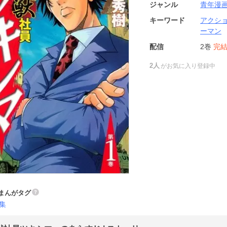
ジャンル
青年漫
キーワード
アクシ
ーマン
配信
2巻
完
2人
がお気に入り登録中
まんがタグ
集