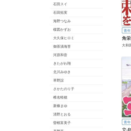
石田スイ
石田拓実
海野つなみ
楳図かずお
青年
角栄
大久保ヒロミ
大和
御茶漬海苔
河原和音
きたがわ翔
北川みゆき
草野誼
さかたのり子
椎名軽穂
新條まゆ
清野とおる
青年
曽根富美子
立-Ri