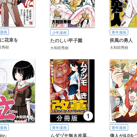
漫画
青年漫画
少年漫画
に花束を
疾風の勇人
たのしい甲子園
田秀樹
大和田秀樹
大和田秀樹
漫画
青年漫画
青年漫画
tz-
ムダヅモ無き改革 プリンセスオブジパング【分冊版】