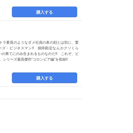
購入する
トラ要員のようなダメ社員の表の顔とは別に、驚
ズ・ビジネスマン!! 損得勘定なんかクソくら
の果てにのみ生まれるものなのだ!! これぞ、ビ
シリーズ最高傑作“コロンビア編”を収録!!
購入する