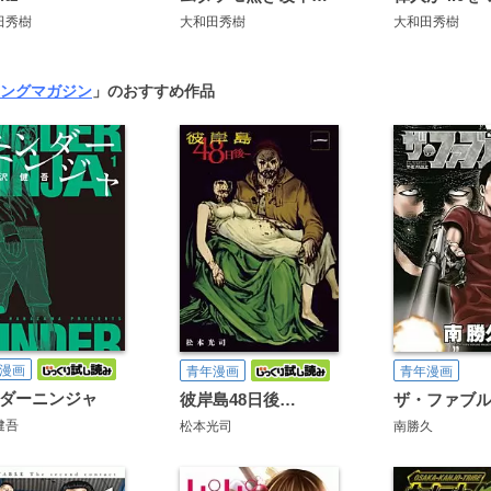
田秀樹
大和田秀樹
大和田秀樹
ングマガジン
」のおすすめ作品
漫画
青年漫画
青年漫画
ダーニンジャ
彼岸島48日後…
ザ・ファブ
健吾
松本光司
南勝久