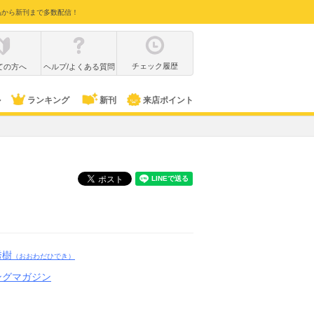
品から新刊まで多数配信！
チェック履歴
ての方へ
ヘルプ/よくある質問
ル
ランキング
新刊
来店ポイント
秀樹
（おおわだひでき）
ングマガジン