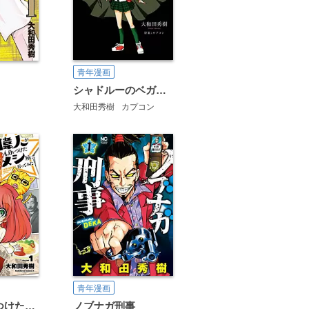
青年漫画
シャドルーのベガさん
大和田秀樹
カプコン
青年漫画
ノブナガ刑事
偉人が4.0をつけたメシ屋に行ってみた。