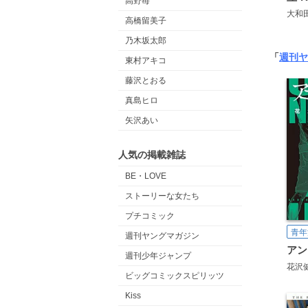
高野苺
大和
高橋留美子
乃木坂太郎
「
週刊ヤ
東村アキコ
藤沢とおる
真島ヒロ
矢沢あい
人気の掲載雑誌
BE・LOVE
ストーリーな女たち
プチコミック
青年
週刊ヤングマガジン
アン
週刊少年ジャンプ
花沢
ビッグコミックスピリッツ
Kiss