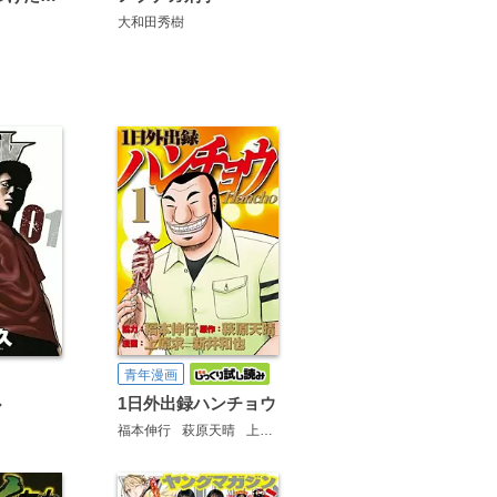
大和田秀樹
青年漫画
1日外出録ハンチョウ
ル
福本伸行
萩原天晴
上原求
新井和也