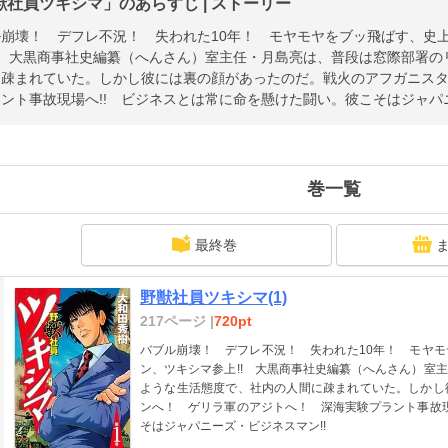
獣社員ツキシマ」のあらすじ | ストーリー
ル崩壊！ デフレ不況！ 失われた10年！ モヤモヤをブッ飛ばす、史
! 大黒商事社史編纂（へんさん）室主任・月島亮は、普段は窓際部署
に疎まれていた。しかし彼には裏の顔があったのだ。戦火のアフガニス
ント事故現場へ!! ビジネスとは常に命を懸けた闘い。彼こそはジャパニ
巻一覧
最終巻
野獣社員ツキシマ(1)
217ページ |
720pt
バブル崩壊！ デフレ不況！ 失われた10年！ モヤ
ン、ツキシマ参上!! 大黒商事社史編纂（へんさん）室
ような生活態度で、社内の人間に疎まれていた。しかし
ンへ！ ゲリラ軍のアジトへ！ 深海実験プラント事故現
そはジャパニーズ・ビジネスマン!!