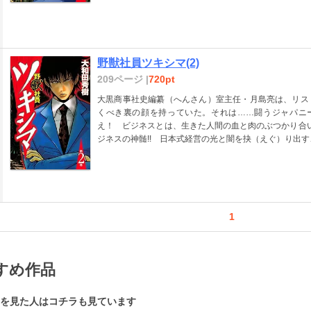
野獣社員ツキシマ(2)
209ページ |
720pt
大黒商事社史編纂（へんさん）室主任・月島亮は、リス
くべき裏の顔を持っていた。それは……闘うジャパニー
え！ ビジネスとは、生きた人間の血と肉のぶつかり合い
ジネスの神髄!! 日本式経営の光と闇を抉（えぐ）り出す、
1
すめ作品
を見た人はコチラも見ています