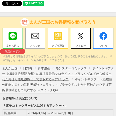
まんが王国のお得情報を受け取ろう
友だち追加
メルマガ
アプリ通知
フォロー
いいね
限定クーポン
※通知する情報およびタイミングが異なりますので、併せて受け取ることをお勧めします。 ※
通知をしないキャンペーンもあります。ご了承ください。
まんが王国
日野彰
青年漫画
モンスターコミックス
ポイントギフタ
ー《経験値分配能力者》の異世界最強ソロライフ ～ブラックギルドから解放さ
れた男は万能最強職として無双する～(コミック)
ポイントギフター《経験値
分配能力者》の異世界最強ソロライフ ～ブラックギルドから解放された男は万
能最強職として無双する～(コミック)(4)
お得感No.1表記について
「電子コミックサービスに関するアンケート」
調査期間
2026年3月6日～2026年3月18日