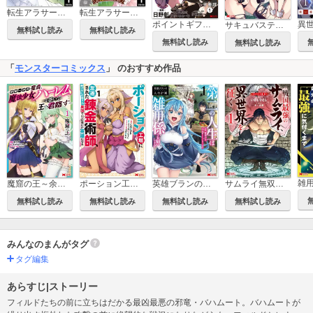
転生アラサー女子の異世改活 政略結婚は嫌なので、雑学知識で楽しい改革ライフを決行しちゃいます！
転生アラサー女子の異世改活 政略結婚は嫌なので、雑学知識で楽しい改革ライフを決行しちゃいます！ 分冊版
ポイントギフター《経験値分配能力者》の異世界最強ソロライフ ～ブラックギルドから解放された男は万能最強職として無双する～(コミック) 分冊版
サキュバステイマーの異世界無双 幻獣たちの血を引く最強のサキュバスとはじめる魔族領開拓(コミック)
無料試し読み
無料試し読み
無料試し読み
無料試し読み
「
モンスターコミックス
」 のおすすめ作品
魔窟の王～余命一か月の童貞、魔法少女ハーレムを築いて王へ君臨す～(コミック)
ポーション工場に左遷された錬金術師、美少女に拉致され異国でいつの間にか英雄になる(コミック)
英雄ブランの人生計画 第二の人生は雑用係でお願いします(コミック)
サムライ無双～戦国最強のサムライ、異世界を征く～(コミック)
無料試し読み
無料試し読み
無料試し読み
無料試し読み
みんなのまんがタグ
タグ編集
あらすじ|ストーリー
フィルドたちの前に立ちはだかる最凶最悪の邪竜・バハムート。バハムートが