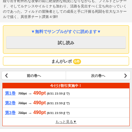
繰り出す桁外れな攻撃の前に絶望的な戦況になりながらも、フィルドとレナー
ド、そしてルナシスやイルミナも加わり、活路を見出すべく立ち向かっていく
のであった。フィルドの冒険者としての成長と手に汗握る死闘を壮大なスケー
ルで描く、異世界チート譚第４弾!!
▼無料でサンプルがすぐに読めます▼
試し読み
まんがレポ
6件
前の巻へ
次の巻へ
今だけ割引実施中！
490pt
第1巻
→
700pt
(8/31 23:59まで)
490pt
第2巻
→
700pt
(8/31 23:59まで)
490pt
第3巻
→
700pt
(8/31 23:59まで)
もっと見る▼