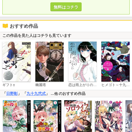
無料はコチラ
おすすめ作品
この作品を見た人はコチラも見ています
恋は雨上がりのように
ギフト±
幽麗塔
ヒメゴト～十九歳の制服～
「
日野彰
」 「
九十九弐式
」
のおすすめ作品
…他