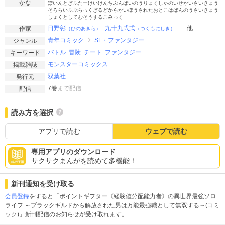
かな
ぽいんとぎふたーけいけんちぶんぱいのうりょくしゃのいせかいさいきょう
そろらいふぶらっくぎるどからかいほうされたおとこはばんのうさいきょう
しょくとしてむそうするこみっく
日野彰
九十九弐式
…他
作家
（ひのあきら）
（つくもにしき）
青年コミック
SF・ファンタジー
ジャンル
バトル
冒険
チート
ファンタジー
キーワード
モンスターコミックス
掲載雑誌
双葉社
発行元
7巻
まで配信
配信
読み方を選択
アプリで読む
ウェブで読む
専用アプリのダウンロード
サクサクまんがを読めて多機能！
新刊通知を受け取る
会員登録
をすると「ポイントギフター《経験値分配能力者》の異世界最強ソロ
ライフ ～ブラックギルドから解放された男は万能最強職として無双する～(コミ
ック)」新刊配信のお知らせが受け取れます。