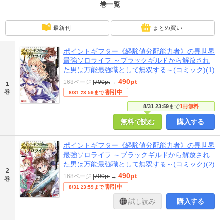
巻一覧
最新刊
まとめ買い
ポイントギフター《経験値分配能力者》の異世界
最強ソロライフ ～ブラックギルドから解放され
た男は万能最強職として無双する～(コミック)(1)
490pt
168ページ
|
700pt
→
1
巻
割引中
8/31 23:59まで
8/31 23:59
まで
1冊無料
無料で読む
購入する
ポイントギフター《経験値分配能力者》の異世界
最強ソロライフ ～ブラックギルドから解放され
た男は万能最強職として無双する～(コミック)(2)
2
490pt
168ページ
|
700pt
→
巻
割引中
8/31 23:59まで
試し読み
購入する