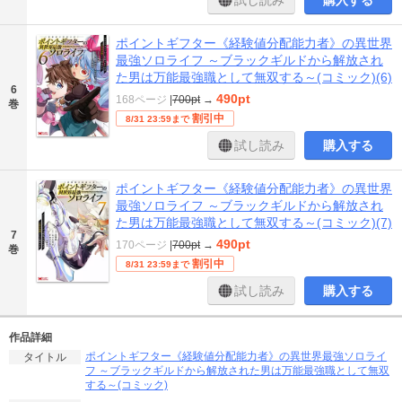
ポイントギフター《経験値分配能力者》の異世界
最強ソロライフ ～ブラックギルドから解放され
た男は万能最強職として無双する～(コミック)(6)
6
490pt
168ページ
|
700pt
→
巻
割引中
8/31 23:59まで
試し読み
購入する
ポイントギフター《経験値分配能力者》の異世界
最強ソロライフ ～ブラックギルドから解放され
た男は万能最強職として無双する～(コミック)(7)
7
490pt
170ページ
|
700pt
→
巻
割引中
8/31 23:59まで
試し読み
購入する
作品詳細
ポイントギフター《経験値分配能力者》の異世界最強ソロライ
タイトル
フ ～ブラックギルドから解放された男は万能最強職として無双
する～(コミック)