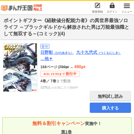
新規登録
ログイン
メニュー
ポイントギフター《経験値分配能力者》の異世界最強ソロ
ライフ ～ブラックギルドから解放された男は万能最強職と
して無双する～(コミック)(4)
青年
日野彰
九十九弐式
（ひのあきら）
（つくもにしき）
…他▼
490pt
168ページ
|
700pt
→
割引中
8/31 23:59まで
4巻
／ 7巻
まで配信
1275人
がお気に入り登録中
無料試し読み
購入する
無料＆割引キャンペーン
実施中！
第1巻