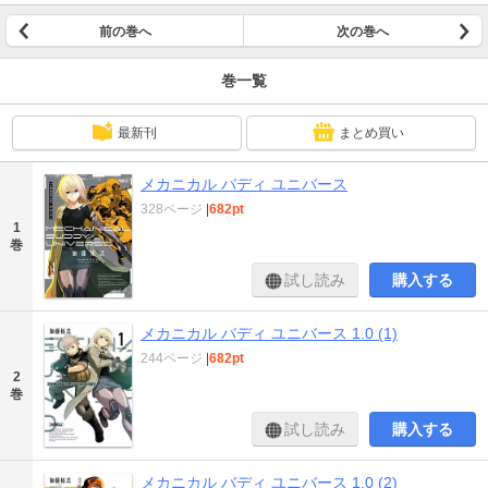
前の巻へ
次の巻へ
巻一覧
最新刊
まとめ買い
メカニカル バディ ユニバース
328ページ
|
682pt
1
巻
試し読み
購入する
メカニカル バディ ユニバース 1.0 (1)
244ページ
|
682pt
2
巻
試し読み
購入する
メカニカル バディ ユニバース 1.0 (2)