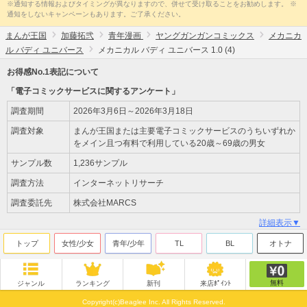
※通知する情報およびタイミングが異なりますので、併せて受け取ることをお勧めします。 ※
通知をしないキャンペーンもあります。ご了承ください。
まんが王国
加藤拓弐
青年漫画
ヤングガンガンコミックス
メカニカ
ル バディ ユニバース
メカニカル バディ ユニバース 1.0 (4)
お得感No.1表記について
「電子コミックサービスに関するアンケート」
調査期間
2026年3月6日～2026年3月18日
調査対象
まんが王国または主要電子コミックサービスのうちいずれか
をメイン且つ有料で利用している20歳～69歳の男女
サンプル数
1,236サンプル
調査方法
インターネットリサーチ
調査委託先
株式会社MARCS
詳細表示▼
トップ
女性/少女
青年/少年
TL
BL
オトナ
無料
ジャンル
ランキング
新刊
来店ﾎﾟｲﾝﾄ
Copyright(c)Beaglee Inc. All Rights Reserved.