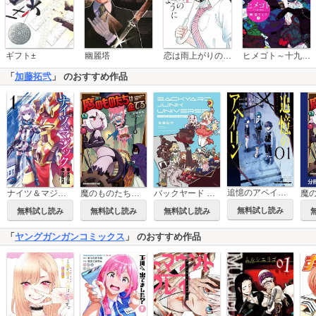
恋は雨上がりのように
ギフト±
幽麗塔
ヒメゴト～十九歳の制服～
「
加藤拓弐
」 のおすすめ作品
追憶のアペイロン
ナイツ＆マジック
魔のものたちは企てる
バックヤード ジャンク ユニバース
無料試し読み
無料試し読み
無料試し読み
無料試し読み
「
ヤングガンガンコミックス
」 のおすすめ作品