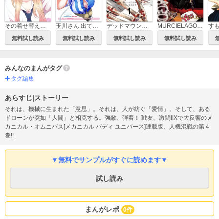
その着せ替え人形は恋をする
玉川さん 出てました？
デッドマウント・デスプレイ
MURCIELAGO -ムルシエラゴ-
無料試し読み
無料試し読み
無料試し読み
無料試し読み
みんなのまんがタグ
タグ編集
あらすじ|ストーリー
それは、機械に生まれた「意思」。それは、人が紡ぐ「愛情」。そして、ある
ドローンが突如「人間」と相克する。強敵、弾着！ 戦友、激闘!!Xで大反響のメ
カニカル・オムニバス[メカニカル バディ ユニバース]連載版、人機混戦の第４
巻!!
▼無料でサンプルがすぐに読めます▼
試し読み
まんがレポ
0件