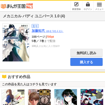
新規登録
ログイン
メニュー
メカニカル バディ ユニバース 1.0 (4)
青年
加藤拓弐
（かとうたくじ）
188ページ
|
700pt
5巻
／ 7巻
まで配信
100人
がお気に入り登録中
無料試し読み
購入する
おすすめ作品
この作品を見た人はコチラも見ています