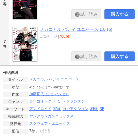
巻
試し読み
購入する
メカニカル バディ ユニバース 1.0 (6)
172ページ
|
700pt
7
巻
試し読み
購入する
作品詳細
メカニカル バディ ユニバース
タイトル
かな
めかにかるばでぃゆにばーす
加藤拓弐
作家
（かとうたくじ）
青年コミック
SF・ファンタジー
ジャンル
アンドロイド
家族
ガンアクション
相棒
SF
キーワード
ヤングガンガンコミックス
掲載雑誌
スクウェア・エニックス
発行元
7巻
まで配信
配信