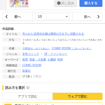
試し読み
購入する
前へ
次へ
作品詳細
売られた辺境伯令嬢は隣国の王太子に溺愛される
タイトル
かな
うられたへんきょうはくれいじょうはりんごくのおうたいしにできあいされ
る
小椋あん
COMIC ROOM
作家
（おぐらあん）
（こみっくるーむ）
女性コミック
SF・ファンタジー
ジャンル
復讐
貴族・大富豪
お嬢様
戦争
キーワード
COMIC-ROOM
掲載雑誌
双葉社
発行元
171巻
まで配信
配信
読み方を選択
アプリで読む
ウェブで読む