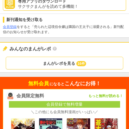
専用アプリのダウンロード
サクサクまんがを読めて多機能！
新刊通知を受け取る
会員登録
をすると「売られた辺境伯令嬢は隣国の王太子に溺愛される」新刊配
信のお知らせが受け取れます。
みんなのまんがレポ
まんがレポを見る
16件
無料会員
こんなにお得！
になると
会員限定無料
もっと無料が読める！
会員登録で無料増量
＼この他にも会員無料漫画がいっぱい／