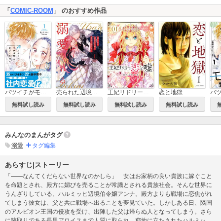
「
COMIC-ROOM
」 のおすすめ作品
売られた辺境伯令嬢は隣国の王太子に溺愛される【コミックス版】
バツイチがモテるなんて聞いてません【コミックス版】
王妃リドリーの恋と嘘 分冊版
恋と地獄
無料試し読み
無料試し読み
無料試し読み
無料試し読み
みんなのまんがタグ
溺愛
タグ編集
あらすじ|ストーリー
「――なんてくだらない世界なのかしら」 女はお家柄の良い貴族に嫁ぐこと
を命題とされ、殿方に媚びを売ることが常識とされる貴族社会。そんな世界に
うんざりしている、ハルミッヒ辺境伯令嬢アンナ。殿方よりも戦場に恋焦がれ
てしまう彼女は、父と共に戦場へ出ることを夢見ていた。しかしある日、隣国
のアルビオン王国の侵攻を受け、出陣した父は帰らぬ人となってしまう。さら
に跡取りである長男アロイスまで人質に取られ、窮地に立たされたハルミッヒ