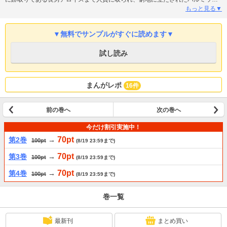
家は隣国へアンナを差し出す決断を下すのだった――。
もっと見る▼
▼無料でサンプルがすぐに読めます▼
試し読み
まんがレポ
16件
前の巻へ
次の巻へ
今だけ割引実施中！
70pt
第2巻
→
100pt
(8/19 23:59まで)
70pt
第3巻
→
100pt
(8/19 23:59まで)
70pt
第4巻
→
100pt
(8/19 23:59まで)
巻一覧
最新刊
まとめ買い