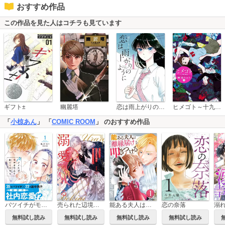
おすすめ作品
この作品を見た人はコチラも見ています
恋は雨上がりのように
ギフト±
幽麗塔
ヒメゴト～十九歳の制服～
「
小椋あん
」 「
COMIC ROOM
」 のおすすめ作品
売られた辺境伯令嬢は隣国の王太子に溺愛される【コミックス版】
バツイチがモテるなんて聞いてません【コミックス版】
能ある夫人は離縁届けを叩きつける
恋の奈落
無料試し読み
無料試し読み
無料試し読み
無料試し読み