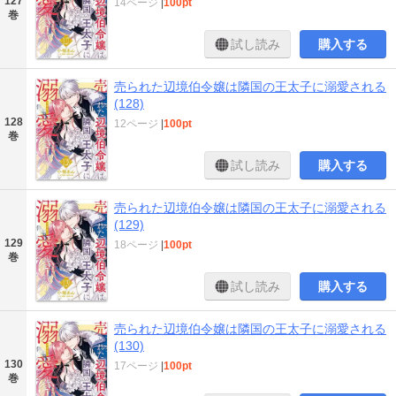
127
14ページ
|
100pt
巻
試し読み
購入する
売られた辺境伯令嬢は隣国の王太子に溺愛される
(128)
128
12ページ
|
100pt
巻
試し読み
購入する
売られた辺境伯令嬢は隣国の王太子に溺愛される
(129)
129
18ページ
|
100pt
巻
試し読み
購入する
売られた辺境伯令嬢は隣国の王太子に溺愛される
(130)
130
17ページ
|
100pt
巻