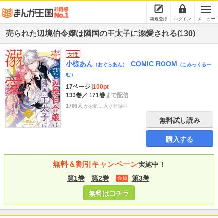
新規登録
ログイン
メニュー
売られた辺境伯令嬢は隣国の王太子に溺愛される(130)
女性
小椋あん
COMIC ROOM
（おぐらあん）
（こみっくるー
む）
17ページ
|
100pt
130巻
／ 171巻
まで配信
1766人
がお気に入り登録中
無料試し読み
購入する
無料＆割引キャンペーン
実施中！
第1巻
第2巻
第3巻
会員
無料はコチラ